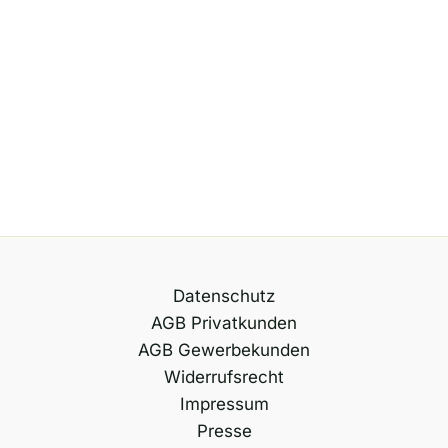
i
v
e
:
Datenschutz
AGB Privatkunden
AGB Gewerbekunden
Widerrufsrecht
Impressum
Presse