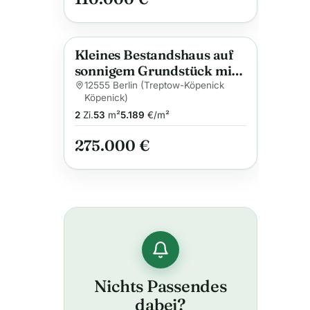
Kleines Bestandshaus auf
Anzeige
sonnigem Grundstück mit
Potenzial zur
12555 Berlin (Treptow-Köpenick
Köpenick)
Neugestaltung
2
Zi.
53
m²
5.189
€/m²
275.000 €
Nichts Passendes
dabei?