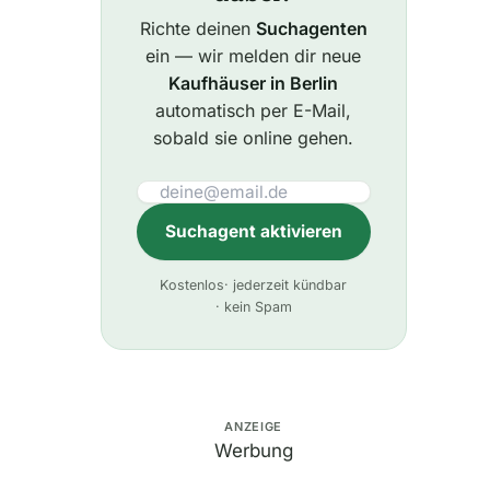
Richte deinen
Suchagenten
ein — wir melden dir neue
Kaufhäuser in Berlin
automatisch per E-Mail,
sobald sie online gehen.
Suchagent aktivieren
A
Kostenlos
· jederzeit kündbar
l
· kein Spam
t
e
r
n
ANZEIGE
Werbung
a
t