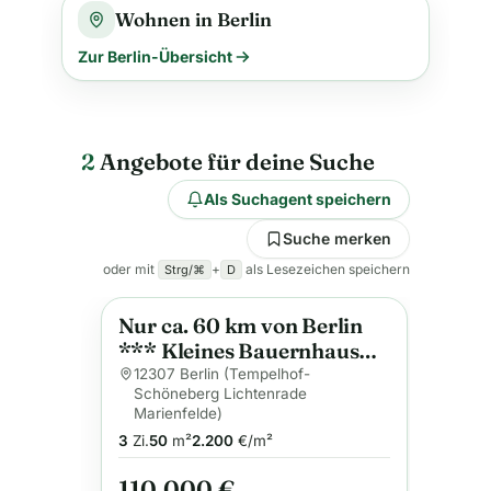
Wohnen in Berlin
Zur Berlin-Übersicht
2
Angebote für deine Suche
Als Suchagent speichern
Suche merken
oder mit
+
als Lesezeichen speichern
Strg/⌘
D
Nur ca. 60 km von Berlin
Anzeige
*** Kleines Bauernhaus
sucht neue Liebe ***
12307 Berlin (Tempelhof-
Schöneberg Lichtenrade
Marienfelde)
3
Zi.
50
m²
2.200
€/m²
110.000 €