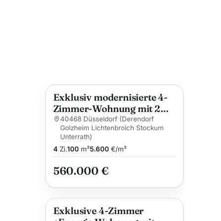
Exklusiv modernisierte 4-
Anzeige
Zimmer-Wohnung mit 2
Balkonen und
40468 Düsseldorf (Derendorf
Golzheim Lichtenbroich Stockum
hochwertiger Ausstattung
Unterrath)
4
Zi.
100
m²
5.600
€/m²
560.000 €
Exklusive 4-Zimmer
Anzeige