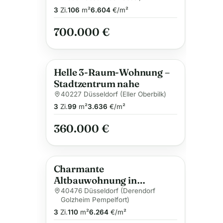
3
Zi.
106
m²
6.604
€/m²
700.000 €
Helle 3-Raum-Wohnung –
Stadtzentrum nahe
40227 Düsseldorf (Eller Oberbilk)
3
Zi.
99
m²
3.636
€/m²
360.000 €
Charmante
Altbauwohnung in
Derendorf
40476 Düsseldorf (Derendorf
Golzheim Pempelfort)
3
Zi.
110
m²
6.264
€/m²