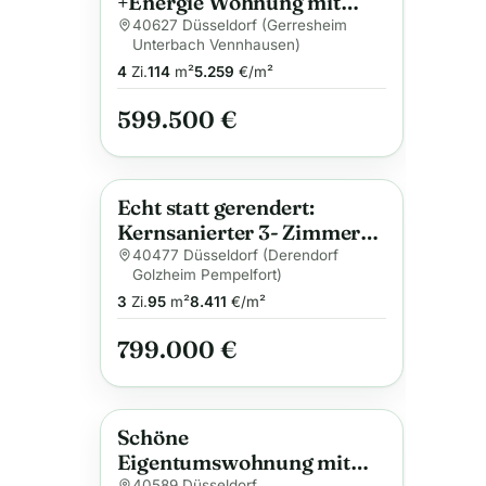
+Energie Wohnung mit
Fußbodenheiz/-kühlung
40627 Düsseldorf (Gerresheim
Unterbach Vennhausen)
und sehr geringen
4
Zi.
114
m²
5.259
€/m²
Energiekosten
599.500 €
Echt statt gerendert:
Anzeige
Kernsanierter 3- Zimmer-
Erstbezug (A+) mit Balkon
40477 Düsseldorf (Derendorf
Golzheim Pempelfort)
in Pempelfort
3
Zi.
95
m²
8.411
€/m²
799.000 €
Schöne
Anzeige
Eigentumswohnung mit
40589 Düsseldorf