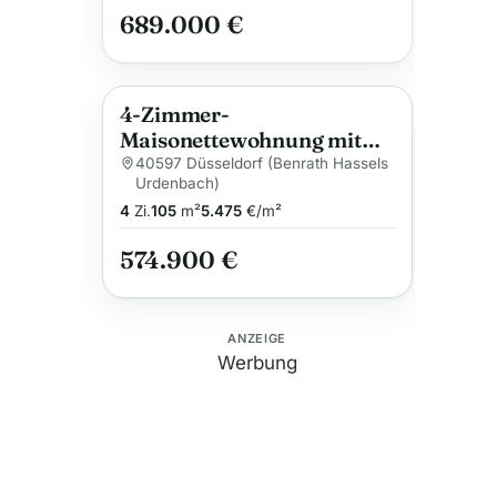
689.000 €
4-Zimmer-
Anzeige
Maisonettewohnung mit
Balkon
40597 Düsseldorf (Benrath Hassels
Urdenbach)
4
Zi.
105
m²
5.475
€/m²
574.900 €
ANZEIGE
Werbung