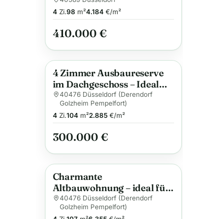
Terrasse und kleinem
Gartenanteil am
4
Zi.
98
m²
4.184
€/m²
Schloßpark Elbroich
410.000 €
4 Zimmer Ausbaureserve
Anzeige
im Dachgeschoss – Ideal
für Selbstverwirklicher
40476 Düsseldorf (Derendorf
Golzheim Pempelfort)
4
Zi.
104
m²
2.885
€/m²
300.000 €
Charmante
Anzeige
Altbauwohnung – ideal für
Familien
40476 Düsseldorf (Derendorf
Golzheim Pempelfort)