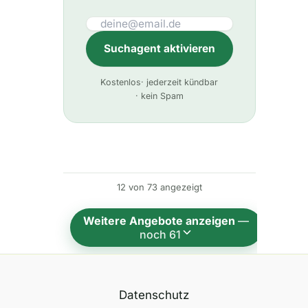
Suchagent aktivieren
A
Kostenlos
· jederzeit kündbar
l
· kein Spam
t
e
r
n
12 von 73 angezeigt
a
t
Weitere Angebote anzeigen
—
i
noch 61
v
e
:
Datenschutz