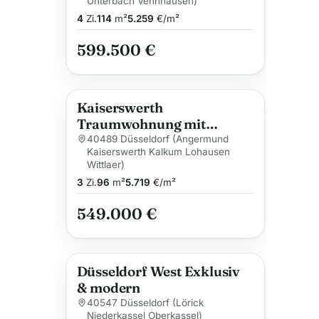
Unterbach Vennhausen)
4
Zi.
114
m²
5.259
€/m²
599.500 €
Kaiserswerth
Traumwohnung mit
Balkon & Ausblick
40489 Düsseldorf (Angermund
Kaiserswerth Kalkum Lohausen
Wittlaer)
3
Zi.
96
m²
5.719
€/m²
549.000 €
Düsseldorf West Exklusiv
& modern
40547 Düsseldorf (Lörick
Niederkassel Oberkassel)