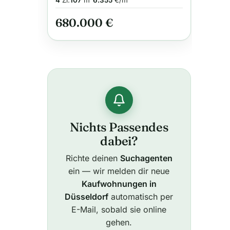
4
Zi.
107
m²
6.355
€/m²
680.000 €
Nichts Passendes
dabei?
Richte deinen
Suchagenten
ein — wir melden dir neue
Kaufwohnungen in
Düsseldorf
automatisch per
E-Mail, sobald sie online
gehen.