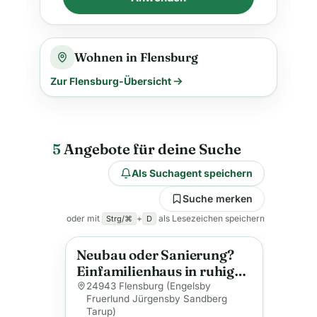
Wohnen in Flensburg
Zur Flensburg-Übersicht
5
Angebote für deine Suche
Als Suchagent speichern
Suche merken
oder mit
+
als Lesezeichen speichern
Strg/⌘
D
Neubau oder Sanierung?
Anzeige
Einfamilienhaus in ruhiger
und beliebter Lage!
24943 Flensburg (Engelsby
Fruerlund Jürgensby Sandberg
Tarup)