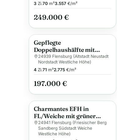
3
Zi.
70
m²
3.557
€/m²
249.000 €
Gepflegte
Anzeige
Doppelhaushälfte mit
Garten
24939 Flensburg (Altstadt Neustadt
Nordstadt Westliche Höhe)
4
Zi.
71
m²
2.775
€/m²
197.000 €
Charmantes EFH in
Anzeige
FL/Weiche mit grüner
Gartenidylle oder Potenzial
24941 Flensburg (Friesischer Berg
Sandberg Südstadt Weiche
als großzügige Baulücke!
Westliche Höhe)