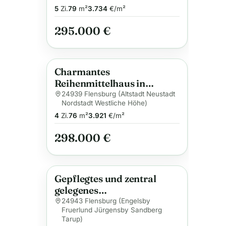
5
Zi.
79
m²
3.734
€/m²
295.000 €
Charmantes
Anzeige
Reihenmittelhaus in
beliebter Lage von
24939 Flensburg (Altstadt Neustadt
Nordstadt Westliche Höhe)
Flensburg – gemütlich,
4
Zi.
76
m²
3.921
€/m²
solide und mit Potenzial
298.000 €
Gepflegtes und zentral
Anzeige
gelegenes
Reihenmittelhaus in
24943 Flensburg (Engelsby
Fruerlund Jürgensby Sandberg
beliebter Wohnlage
Tarup)