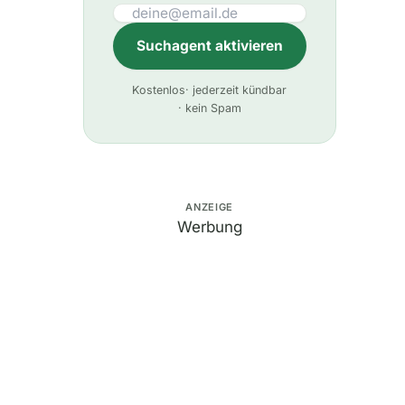
Suchagent aktivieren
A
Kostenlos
· jederzeit kündbar
l
· kein Spam
t
e
r
n
ANZEIGE
Werbung
a
t
i
v
e
: