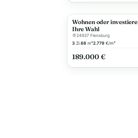
Wohnen oder investiere
Anzeige
Ihre Wahl
24937 Flensburg
3
Zi.
68
m²
2.779
€/m²
189.000 €