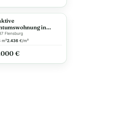
aktive
ge
ntumswohnung in
sburg
7 Flensburg
8
m²
2.436
€/m²
.000 €