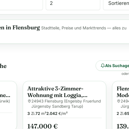
 in Flensburg
Stadtteile, Preise und Markttrends — alles zu
che
Als Suchage
oder
Attraktive 3-Zimmer-
Flen
Anzeige
Anzei
mer-
Wohnung mit Loggia,
Mode
t
Aufzug und Stellplatz in
Eige
ürwik)
24943 Flensburg (Engelsby Fruerlund
2494
Jürgensby Sandberg Tarup)
Jürg
Flensburg
ober
3
Zi.
72
m²
2.042
€/m²
2
Zi.
6
147.000 €
139