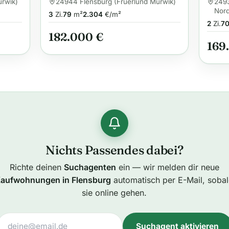
 FL-
Mürwik
gute
ürwik)
24944 Flensburg (Fruerlund Mürwik)
2493
Nord
3
Zi.
79
m²
2.304
€/m²
2
Zi.
7
182.000 €
169
Nichts Passendes dabei?
Richte deinen
Suchagenten
ein — wir melden dir neue
aufwohnungen in Flensburg
automatisch per E-Mail, soba
sie online gehen.
Suchagent aktivieren