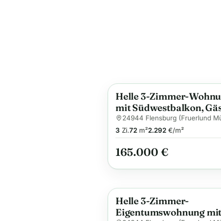
Helle 3-Zimmer-Wohn
Anzeige
mit Südwestbalkon, Gäs
WC und Stellplatz
24944 Flensburg (Fruerlund M
3
Zi.
72
m²
2.292
€/m²
165.000 €
Helle 3-Zimmer-
Anzeige
Eigentumswohnung mi