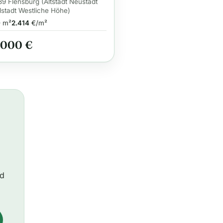
m Zustand!
9 Flensburg (Altstadt Neustadt
stadt Westliche Höhe)
0
m²
2.414
€/m²
.000 €
ld