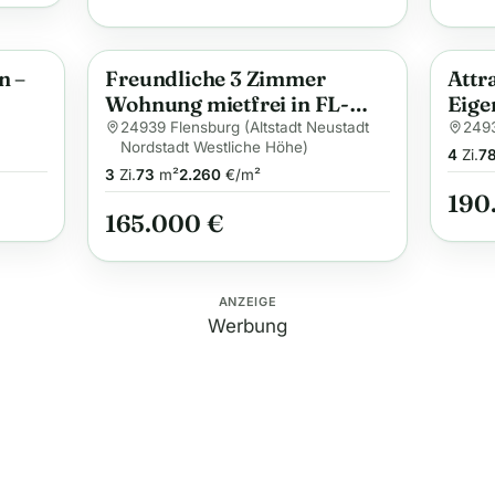
n –
Freundliche 3 Zimmer
Attr
Anzeige
Anzei
Wohnung mietfrei in FL-
Eige
Nordstadt
Flen
24939 Flensburg (Altstadt Neustadt
2493
Nordstadt Westliche Höhe)
4
Zi.
7
3
Zi.
73
m²
2.260
€/m²
190
165.000 €
ANZEIGE
Werbung