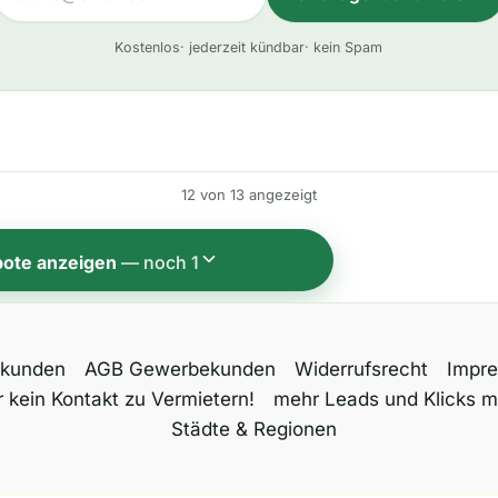
A
Kostenlos
· jederzeit kündbar
· kein Spam
l
t
e
r
n
12 von 13 angezeigt
a
t
bote anzeigen
— noch 1
i
v
e
tkunden
AGB Gewerbekunden
Widerrufsrecht
Impr
:
 kein Kontakt zu Vermietern!
mehr Leads und Klicks m
Städte & Regionen