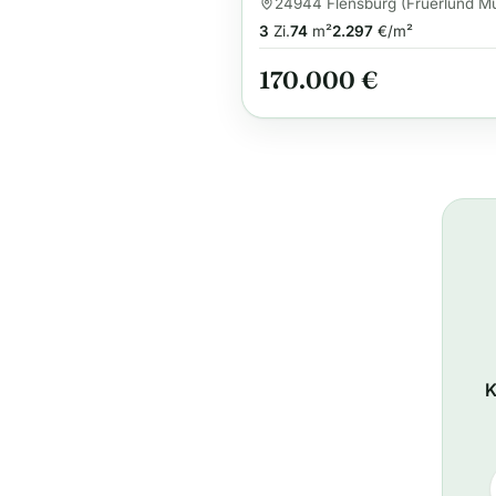
Balkon & Einbauküche |
24944 Flensburg (Fruerlund M
Mürwik | Strandnähe
3
Zi.
74
m²
2.297
€/m²
Solitüde
170.000 €
K