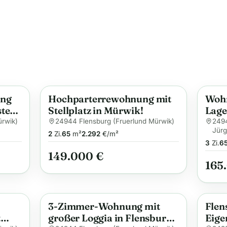
ung
Hochparterrewohnung mit
Wohn
Anzeige
Anzei
te-
Stellplatz in Mürwik!
Lage
66 m
ürwik)
24944 Flensburg (Fruerlund Mürwik)
2494
Jürg
Tage
2
Zi.
65
m²
2.292
€/m²
3
Zi.
6
149.000 €
165
3-Zimmer-Wohnung mit
Flen
Anzeige
Anzei
t
großer Loggia in Flensburg-
Eige