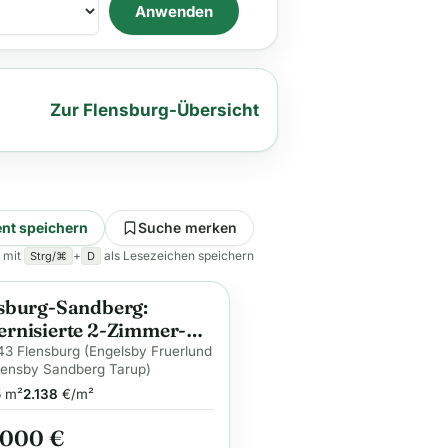
Anwenden
Zur Flensburg-Übersicht
nt speichern
Suche merken
 mit
+
als Lesezeichen speichern
Strg/⌘
D
sburg-Sandberg:
ge
rnisierte 2-Zimmer-
ntumswohnung in der
3 Flensburg (Engelsby Fruerlund
ensby Sandberg Tarup)
sten Etage – vermietet
5
m²
2.138
€/m²
.000 €