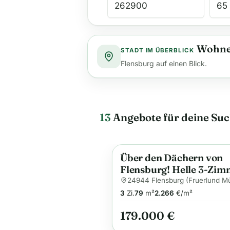
Wohnen
STADT IM ÜBERBLICK
Flensburg auf einen Blick.
13
Angebote für deine Su
Über den Dächern von
Anzeige
Flensburg! Helle 3-Zim
Eigentumswohnung mi
24944 Flensburg (Fruerlund M
Balkon in Flensburg-
3
Zi.
79
m²
2.266
€/m²
Mürwik
179.000 €