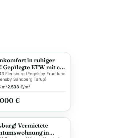
komfort in ruhiger
ge
! Gepflegte ETW mit ca.
², 3 Zi., West-Loggia &
3 Flensburg (Engelsby Fruerlund
ensby Sandberg Tarup)
slichtbad!
5
m²
2.538
€/m²
.000 €
sburg! Vermietete
ge
ntumswohnung in