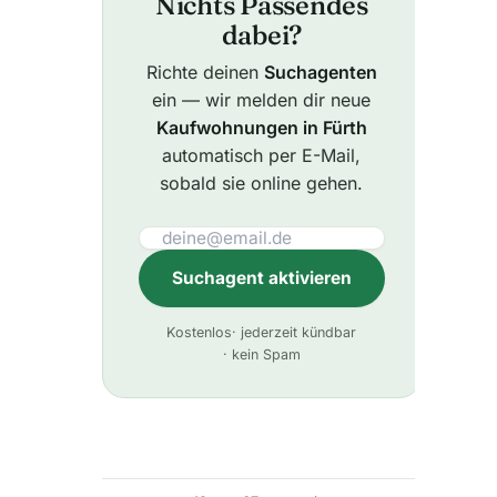
Nichts Passendes
dabei?
Richte deinen
Suchagenten
ein — wir melden dir neue
Kaufwohnungen in Fürth
automatisch per E-Mail,
sobald sie online gehen.
Suchagent aktivieren
A
Kostenlos
· jederzeit kündbar
l
· kein Spam
t
e
r
n