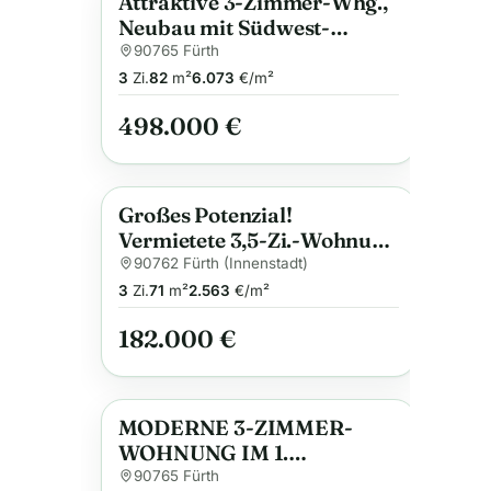
Attraktive 3-Zimmer-Whg.,
Anzeige
Neubau mit Südwest-
Balkon, Markise, hell und
90765 Fürth
freundlich, Bad mit Fenster,
3
Zi.
82
m²
6.073
€/m²
Abstellraum, u.v.m.,
498.000 €
Effizienz A+
Großes Potenzial!
Anzeige
Vermietete 3,5-Zi.-Wohnung
in der Fürther Innenstadt –
90762 Fürth (Innenstadt)
Provisionsfrei
3
Zi.
71
m²
2.563
€/m²
182.000 €
MODERNE 3-ZIMMER-
Anzeige
WOHNUNG IM 1.
OBERGESCHOSS MIT
90765 Fürth