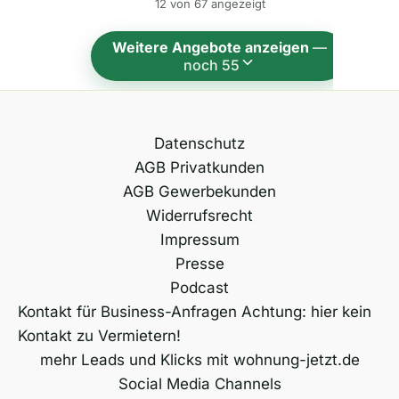
12 von 67 angezeigt
a
t
Weitere Angebote anzeigen
—
i
noch 55
v
e
:
Datenschutz
AGB Privatkunden
AGB Gewerbekunden
Widerrufsrecht
Impressum
Presse
Podcast
Kontakt für Business-Anfragen Achtung: hier kein
Kontakt zu Vermietern!
mehr Leads und Klicks mit wohnung-jetzt.de
Social Media Channels