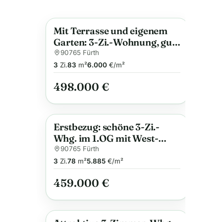
Mit Terrasse und eigenem
Anzeige
Garten: 3-Zi.-Wohnung, gute
Lage in FÜ-Poppenreuth,
90765 Fürth
nahe IKEA, mit Top-
3
Zi.
83
m²
6.000
€/m²
Ausstattung und Anschluss
498.000 €
für E-Auto
Erstbezug: schöne 3-Zi.-
Anzeige
Whg. im 1.OG mit West-
Balkon, Effizienz A+,
90765 Fürth
Wärmepumpe, Bad mit
3
Zi.
78
m²
5.885
€/m²
Fenster, u.v.m.
459.000 €