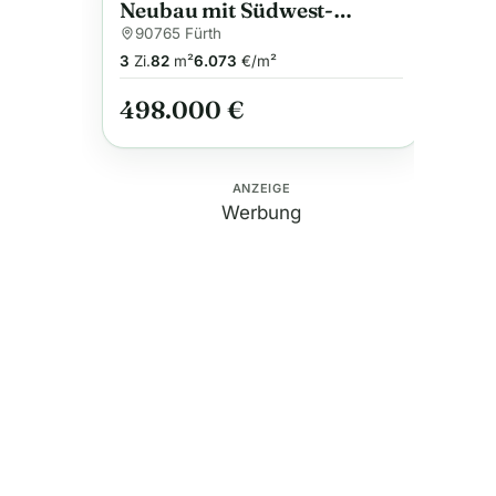
Neubau mit Südwest-
Balkon, Markise, hell und
90765 Fürth
freundlich, Bad mit Fenster,
3
Zi.
82
m²
6.073
€/m²
Abstellraum, u.v.m.,
498.000 €
Effizienz A+
ANZEIGE
Werbung