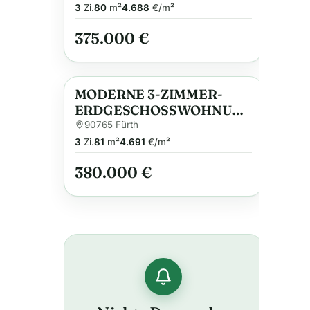
BALKON IN FÜRTH
3
Zi.
80
m²
4.688
€/m²
375.000 €
MODERNE 3-ZIMMER-
Anzeige
ERDGESCHOSSWOHNUNG
MIT EIGENEM GARTEN IN
90765 Fürth
FÜRTH
3
Zi.
81
m²
4.691
€/m²
380.000 €