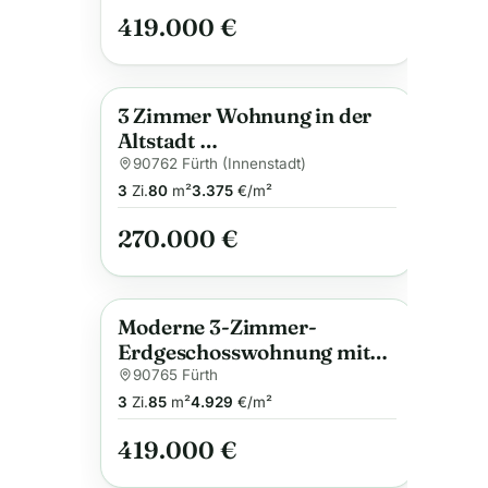
419.000 €
3 Zimmer Wohnung in der
Anzeige
Altstadt …
90762 Fürth (Innenstadt)
3
Zi.
80
m²
3.375
€/m²
270.000 €
Moderne 3-Zimmer-
Anzeige
Erdgeschosswohnung mit
Terrasse und Garten
90765 Fürth
3
Zi.
85
m²
4.929
€/m²
419.000 €