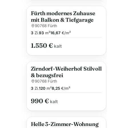
Fürth modernes Zuhause
mit Balkon & Tiefgarage
90768 Fürth
3
Zi.
93
m²
16,67
€/m²
1.550 €
kalt
Zirndorf-Weiherhof Stilvoll
& bezugsfrei
90768 Fürth
3
Zi.
120
m²
8,25
€/m²
990 €
kalt
Helle 3-Zimmer-Wohnung