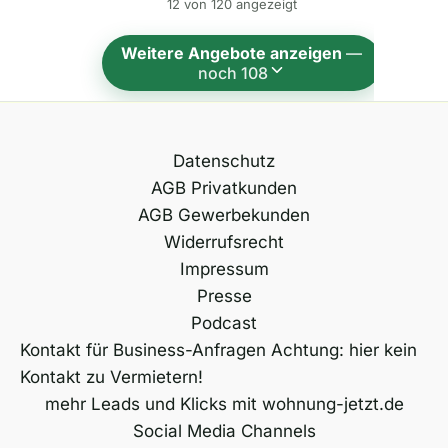
12 von 120 angezeigt
a
t
Weitere Angebote anzeigen
—
i
noch 108
v
e
:
Datenschutz
AGB Privatkunden
AGB Gewerbekunden
Widerrufsrecht
Impressum
Presse
Podcast
Kontakt für Business-Anfragen Achtung: hier kein
Kontakt zu Vermietern!
mehr Leads und Klicks mit wohnung-jetzt.de
Social Media Channels