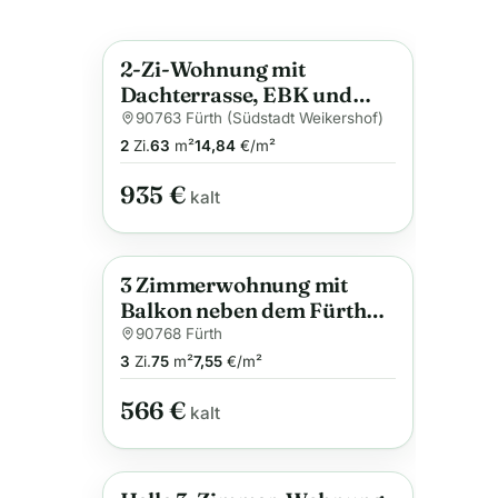
2-Zi-Wohnung mit
Neu
Anzeige
Dachterrasse, EBK und
Kfz-Stellplatz
90763 Fürth (Südstadt Weikershof)
2
Zi.
63
m²
14,84
€/m²
935 €
kalt
3 Zimmerwohnung mit
Neu
Anzeige
Balkon neben dem Fürther
Stadtwald
90768 Fürth
3
Zi.
75
m²
7,55
€/m²
566 €
kalt