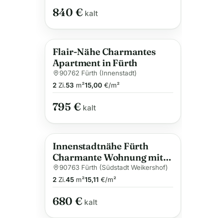
840 €
kalt
Flair-Nähe Charmantes
Apartment in Fürth
90762 Fürth (Innenstadt)
2
Zi.
53
m²
15,00
€/m²
795 €
kalt
Innenstadtnähe Fürth
Charmante Wohnung mit
Einbauküche
90763 Fürth (Südstadt Weikershof)
2
Zi.
45
m²
15,11
€/m²
680 €
kalt