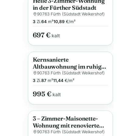
Helle 3-Zimmer-Wohnung
Neu
Anzeige
in der Fürther Südstadt
90763 Fürth (Südstadt Weikershof)
3
Zi.
64
m²
10,89
€/m²
697 €
kalt
Kernsanierte
Anzeige
Altbauwohnung im ruhigen
Rückgebäude in zentraler
90763 Fürth (Südstadt Weikershof)
Lage direkt hinter dem
3
Zi.
87
m²
11,44
€/m²
Hauptbahnhof in Fürth
995 €
kalt
3 – Zimmer-Maisonette-
Anzeige
Wohnung mit renoviertem
Badezimmer
90763 Fürth (Südstadt Weikershof)