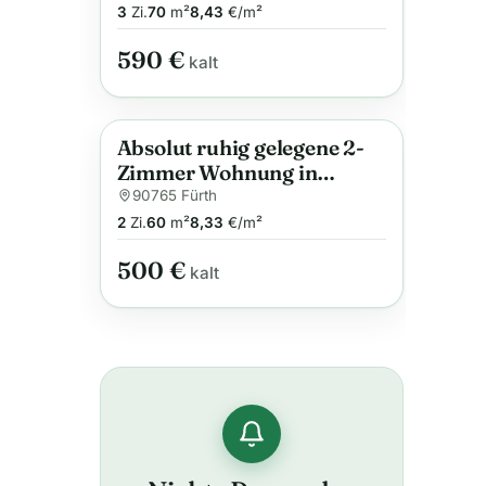
3
Zi.
70
m²
8,43
€/m²
590 €
kalt
Absolut ruhig gelegene 2-
Anzeige
Zimmer Wohnung in
ruhigem Hinterhaus mit
90765 Fürth
traumhaftem Blick auf den
2
Zi.
60
m²
8,33
€/m²
Park
500 €
kalt