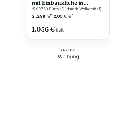
mit Einbauküche in
Zentrum von Fürth
90763 Fürth (Südstadt Weikershof)
3
Zi.
88
m²
12,00
€/m²
1.056 €
kalt
ANZEIGE
Werbung