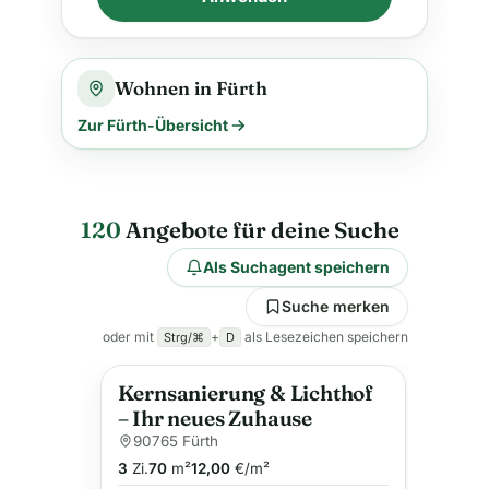
Wohnen in Fürth
Zur Fürth-Übersicht
120
Angebote für deine Suche
Als Suchagent speichern
Suche merken
oder mit
+
als Lesezeichen speichern
Strg/⌘
D
Kernsanierung & Lichthof
Neu
– Ihr neues Zuhause
90765 Fürth
3
Zi.
70
m²
12,00
€/m²