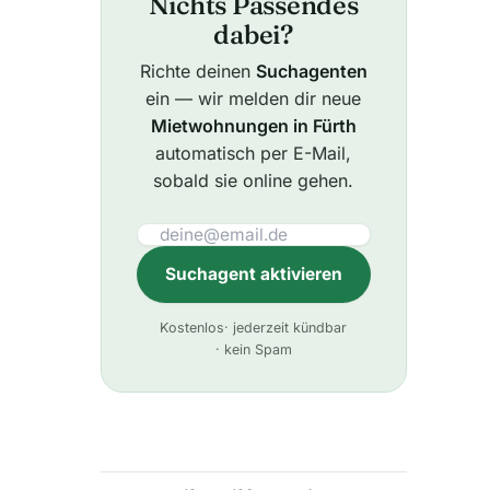
Nichts Passendes
dabei?
Richte deinen
Suchagenten
ein — wir melden dir neue
Mietwohnungen in Fürth
automatisch per E-Mail,
sobald sie online gehen.
Suchagent aktivieren
A
Kostenlos
· jederzeit kündbar
l
· kein Spam
t
e
r
n