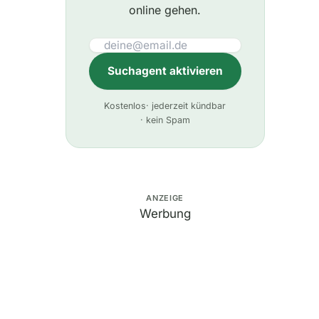
online gehen.
Suchagent aktivieren
A
Kostenlos
· jederzeit kündbar
l
· kein Spam
t
e
r
n
ANZEIGE
Werbung
a
t
i
v
e
: