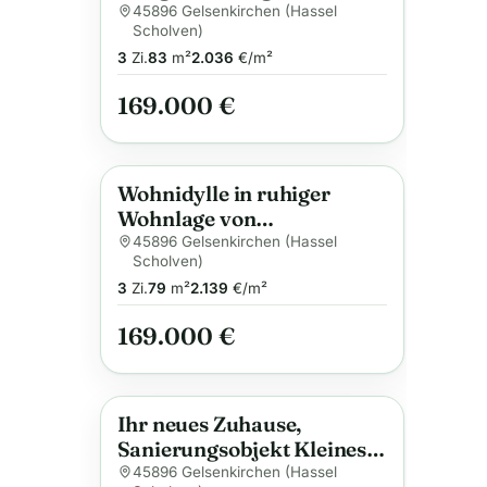
Zechenhaus in
45896 Gelsenkirchen (Hassel
Scholven)
Gelsenkirchen-Hassel
3
Zi.
83
m²
2.036
€/m²
169.000 €
Wohnidylle in ruhiger
Anzeige
Wohnlage von
Gelsenkirchen-Hassel
45896 Gelsenkirchen (Hassel
Scholven)
3
Zi.
79
m²
2.139
€/m²
169.000 €
Ihr neues Zuhause,
Anzeige
Sanierungsobjekt Kleines
Zechenhaus,
45896 Gelsenkirchen (Hassel