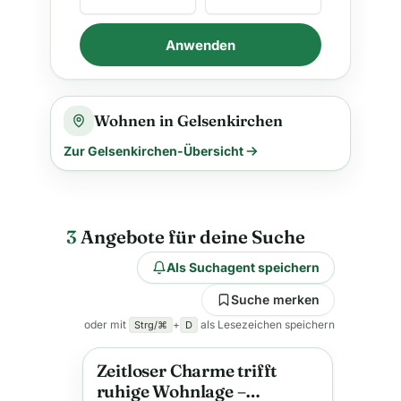
Anwenden
Wohnen in Gelsenkirchen
Zur Gelsenkirchen-Übersicht
3
Angebote für deine Suche
Als Suchagent speichern
Suche merken
oder mit
+
als Lesezeichen speichern
Strg/⌘
D
Zeitloser Charme trifft
Anzeige
ruhige Wohnlage –