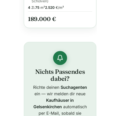
Scholven)
Doppelhaushälfte mit
4
Zi.
75
m²
2.520
€/m²
schönem Garten und viel
Potenzial zur weiteren
189.000 €
Gestaltung
Nichts Passendes
dabei?
Richte deinen
Suchagenten
ein — wir melden dir neue
Kaufhäuser in
Gelsenkirchen
automatisch
per E-Mail, sobald sie