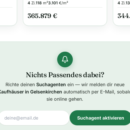
und Hochwertig
allk
4
Zi.
118
m²
3.101
€/m²
4
Zi.
1
365.879 €
344
Nichts Passendes dabei?
Richte deinen
Suchagenten
ein — wir melden dir neue
Kaufhäuser in Gelsenkirchen
automatisch per E-Mail, sobal
sie online gehen.
Suchagent aktivieren
A