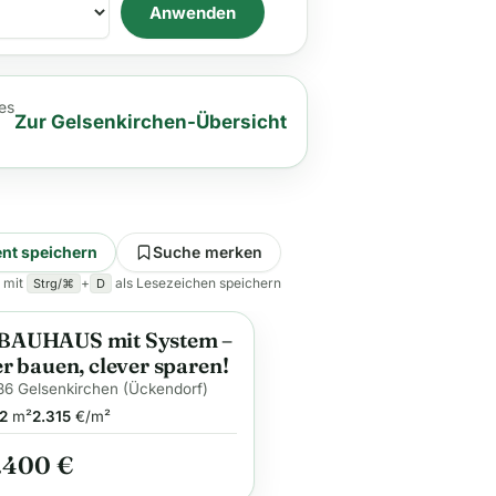
Anwenden
es
Zur Gelsenkirchen-Übersicht
nt speichern
Suche merken
 mit
+
als Lesezeichen speichern
Strg/⌘
D
BAUHAUS mit System –
ge
er bauen, clever sparen!
6 Gelsenkirchen (Ückendorf)
2
m²
2.315
€/m²
.400 €