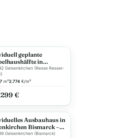
viduell geplante
ge
elhaushälfte in
enkirchen Resse –
2 Gelsenkirchen (Resse Resser-
k)
ibles Wohnen mit
7
m²
2.774
€/m²
haltiger Wärme und
fort
.299 €
viduelles Ausbauhaus in
ge
enkirchen Bismarck –
ibles Wohnen mit
9 Gelsenkirchen (Bismarck)