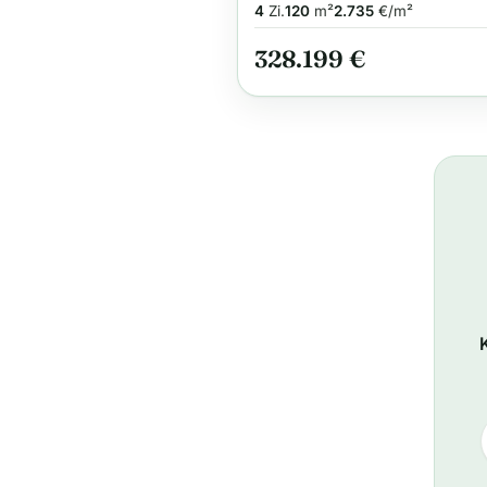
allkauf Qualität und
4
Zi.
120
m²
2.735
€/m²
Planungssicherheit
328.199 €