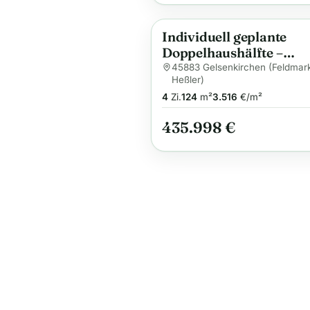
Individuell geplante
Anzeige
Doppelhaushälfte –
Flexibilität und Komfor
45883 Gelsenkirchen (Feldmar
Heßler)
Ihr neues Zuhause
4
Zi.
124
m²
3.516
€/m²
435.998 €