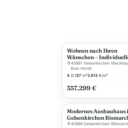
Wohnen nach Ihren
Anzeige
Wünschen – Individuell
Reihenhaus in
45897 Gelsenkirchen (Beckha
Buer Horst)
Gelsenkirchen mit
4
Zi.
127
m²
2.813
€/m²
modernster
Wärmepumpentechnik
357.299 €
Modernes Ausbauhaus 
Anzeige
Gelsenkirchen Bismarc
Flexibles Wohnen mit
45889 Gelsenkirchen (Bismarc