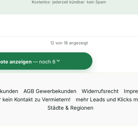
Kostenlos
· jederzeit kündbar
· kein Spam
l
t
e
r
n
12 von 18 angezeigt
a
t
ote anzeigen
— noch 6
i
v
e
tkunden
AGB Gewerbekunden
Widerrufsrecht
Impr
:
 kein Kontakt zu Vermietern!
mehr Leads und Klicks m
Städte & Regionen