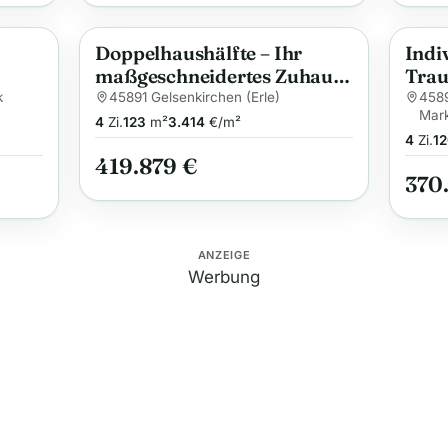
Doppelhaushälfte – Ihr
Indi
Anzeige
Anzei
maßgeschneidertes Zuhause
Trau
t für
mit Komfort
Gels
k
45891 Gelsenkirchen (Erle)
4589
Mar
trif
4
Zi.
123
m²
3.414
€/m²
4
Zi.
12
419.879 €
370
ANZEIGE
Werbung