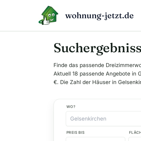
Zum
Inhalt
wohnung-jetzt.de
springen
Suchergebniss
Finde das passende Dreizimmerw
Aktuell 18 passende Angebote in Ge
€. Die Zahl der Häuser in Gelsenki
WO?
PREIS BIS
FLÄC