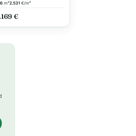
auf-Servicegarantie
36
m²
2.531
€/m²
.169 €
d