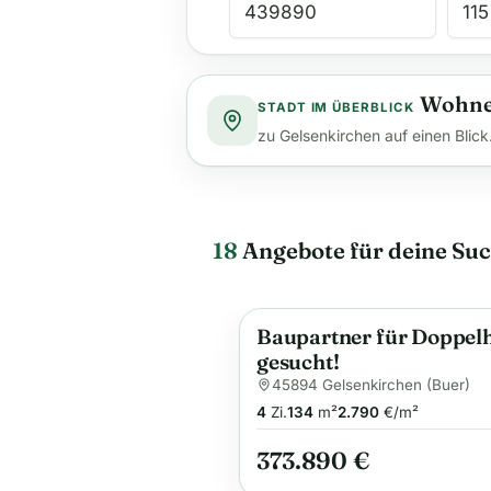
Wohnen
STADT IM ÜBERBLICK
zu Gelsenkirchen auf einen Blick
18
Angebote für deine Su
Baupartner für Doppel
Neu
Anzeige
gesucht!
45894 Gelsenkirchen (Buer)
4
Zi.
134
m²
2.790
€/m²
373.890 €