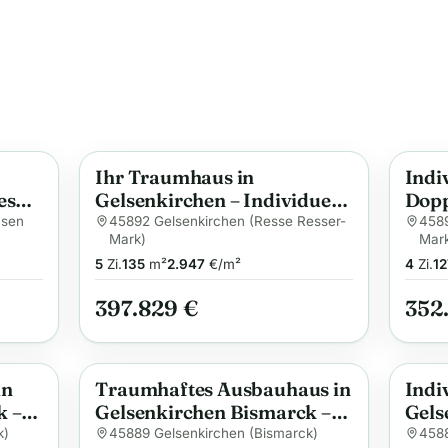
Ihr Traumhaus in
Indi
Anzeige
Anzei
es
Gelsenkirchen – Individuell
Dopp
geplant und nachhaltig
Gels
usen
45892 Gelsenkirchen (Resse Resser-
4589
Mark)
Mar
gebaut
Flex
5
Zi.
135
m²
2.947
€/m²
4
Zi.
12
nach
Kom
397.829 €
352
in
Traumhaftes Ausbauhaus in
Indi
Anzeige
Anzei
k –
Gelsenkirchen Bismarck –
Gels
Individuell, Energiesparend
Flex
k)
45889 Gelsenkirchen (Bismarck)
4588