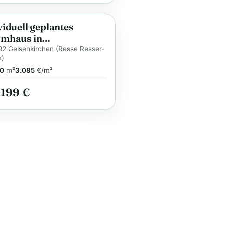
viduell geplantes
ge
mhaus in
enkirchen – Flexibilität
2 Gelsenkirchen (Resse Resser-
k)
ft gehobene Ausstattung
0
m²
3.085
€/m²
.199 €