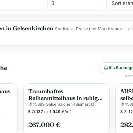
 in Gelsenkirchen
Stadtteile, Preise und Markttrends — all
.
che
Als Suchage
oder
haus
Traumhaftes
AUS
Anzeige
Anzei
Reihenmittelhaus in ruhiger
selb
Wohnlage
45889 Gelsenkirchen (Bismarck)
4588
5
Zi.
137
m²
1.949
€/m²
3
Zi.
12
267.000 €
282