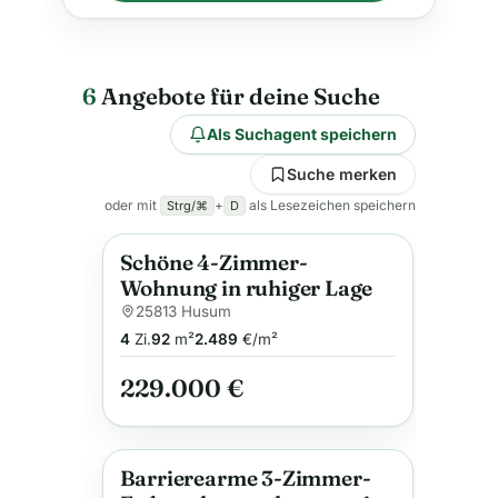
6
Angebote für deine Suche
Als Suchagent speichern
Suche merken
oder mit
+
als Lesezeichen speichern
Strg/⌘
D
Schöne 4-Zimmer-
Anzeige
Wohnung in ruhiger Lage
25813 Husum
4
Zi.
92
m²
2.489
€/m²
229.000 €
Barrierearme 3-Zimmer-
Anzeige