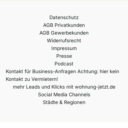
r
n
Datenschutz
a
AGB Privatkunden
t
AGB Gewerbekunden
i
Widerrufsrecht
v
Impressum
e
Presse
:
Podcast
Kontakt für Business-Anfragen Achtung: hier kein
Kontakt zu Vermietern!
mehr Leads und Klicks mit wohnung-jetzt.de
Social Media Channels
Städte & Regionen