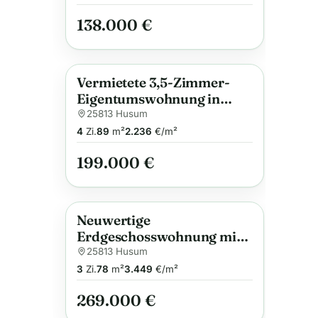
PKW-Stellplatz
138.000 €
Vermietete 3,5-Zimmer-
Anzeige
Eigentumswohnung in
Husum (5%er)
25813 Husum
4
Zi.
89
m²
2.236
€/m²
199.000 €
Neuwertige
Anzeige
Erdgeschosswohnung mit
Terrasse in Husum
25813 Husum
3
Zi.
78
m²
3.449
€/m²
269.000 €