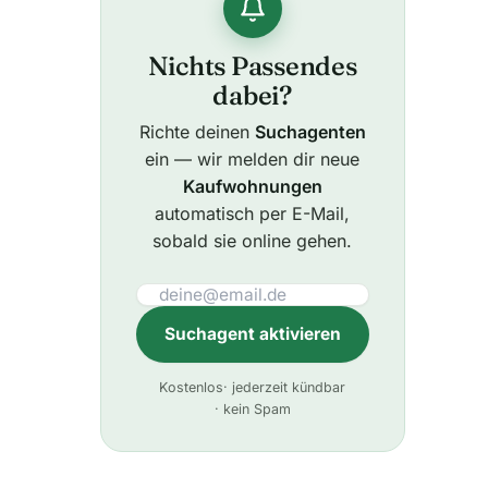
Nichts Passendes
dabei?
Richte deinen
Suchagenten
ein — wir melden dir neue
Kaufwohnungen
automatisch per E-Mail,
sobald sie online gehen.
Suchagent aktivieren
A
Kostenlos
· jederzeit kündbar
l
· kein Spam
t
e