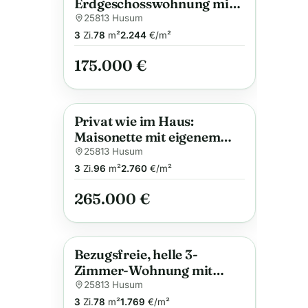
Erdgeschosswohnung mit
sonniger Terrasse in
25813 Husum
attraktiver Lage in Husum
3
Zi.
78
m²
2.244
€/m²
175.000 €
Privat wie im Haus:
Anzeige
Maisonette mit eigenem
Eingang, Garten und
25813 Husum
überdachter Terrasse
3
Zi.
96
m²
2.760
€/m²
265.000 €
Bezugsfreie, helle 3-
Anzeige
Zimmer-Wohnung mit
Balkon in zentrumsnaher
25813 Husum
Lage von Husum, mit
3
Zi.
78
m²
1.769
€/m²