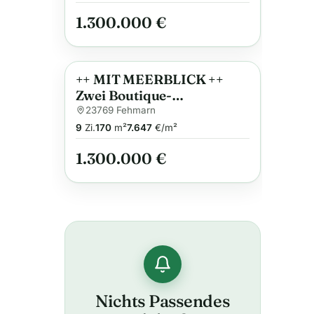
1.300.000 €
++ MIT MEERBLICK ++
Anzeige
Zwei Boutique-
Strandvillen im entspannt-
23769 Fehmarn
schicken Skandi-Look.
9
Zi.
170
m²
7.647
€/m²
1.300.000 €
Nichts Passendes