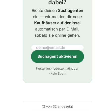
dabei?
Richte deinen
Suchagenten
ein — wir melden dir neue
Kaufhäuser auf der Insel
automatisch per E-Mail,
sobald sie online gehen.
Suchagent aktivieren
A
Kostenlos
· jederzeit kündbar
l
· kein Spam
t
e
r
n
12 von 32 angezeigt
a