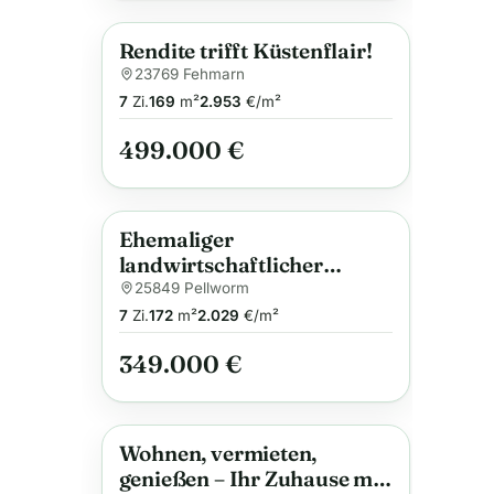
Rendite trifft Küstenflair!
Anzeige
23769 Fehmarn
7
Zi.
169
m²
2.953
€/m²
499.000 €
Ehemaliger
Anzeige
landwirtschaftlicher
Betrieb mit ca. 1,27 ha
25849 Pellworm
Grünland auf der
7
Zi.
172
m²
2.029
€/m²
Nordseeinsel Pellworm
349.000 €
Wohnen, vermieten,
Anzeige
genießen – Ihr Zuhause mit