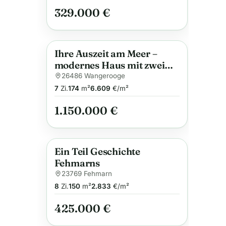
329.000 €
Ihre Auszeit am Meer –
Anzeige
modernes Haus mit zwei
Ferienwohnungen, Balkon,
26486 Wangerooge
Garten und zentral!
7
Zi.
174
m²
6.609
€/m²
1.150.000 €
Ein Teil Geschichte
Anzeige
Fehmarns
23769 Fehmarn
8
Zi.
150
m²
2.833
€/m²
425.000 €