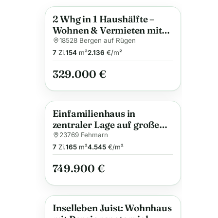
2 Whg in 1 Haushälfte –
Anzeige
Wohnen & Vermieten mit
Ausbaupotenzial im
18528 Bergen auf Rügen
Dachgeschoss
7
Zi.
154
m²
2.136
€/m²
329.000 €
Einfamilienhaus in
Anzeige
zentraler Lage auf großem
Grundstück!
23769 Fehmarn
7
Zi.
165
m²
4.545
€/m²
749.900 €
Inselleben Juist: Wohnhaus
Anzeige