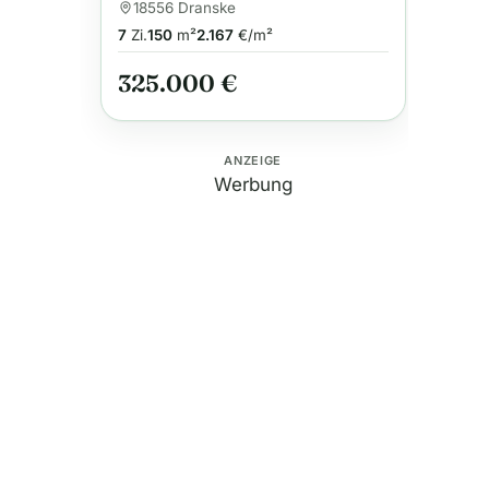
Ferienwohnung auf Rügen
18556 Dranske
7
Zi.
150
m²
2.167
€/m²
325.000 €
ANZEIGE
Werbung