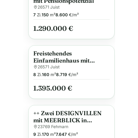
mit Pensionspotenzial
26571 Juist
7
Zi.
150
m²
8.600
€/m²
1.290.000 €
Freistehendes
Anzeige
Einfamilienhaus mit
Meerblick auf Juist
26571 Juist
8
Zi.
160
m²
8.719
€/m²
1.395.000 €
++ Zwei DESIGNVILLEN
Anzeige
mit MEERBLICK in
traumhafter Strandlage ++
23769 Fehmarn
9
Zi.
170
m²
7.647
€/m²