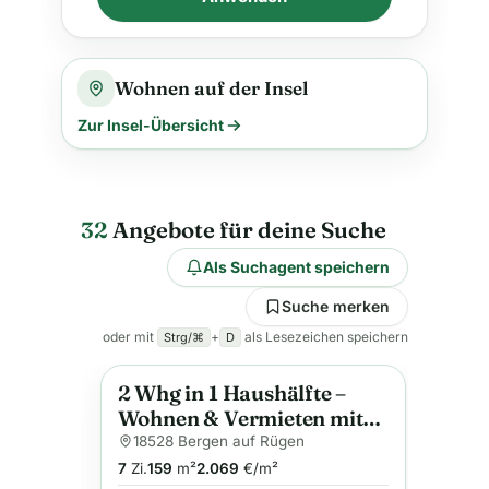
Wohnen auf der Insel
Zur Insel-Übersicht
32
Angebote für deine Suche
Als Suchagent speichern
Suche merken
oder mit
+
als Lesezeichen speichern
Strg/⌘
D
2 Whg in 1 Haushälfte –
Anzeige
Wohnen & Vermieten mit
Ausbaupotenzial im
18528 Bergen auf Rügen
Dachgeschoss
7
Zi.
159
m²
2.069
€/m²