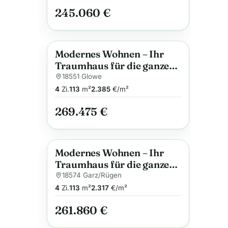
245.060 €
Modernes Wohnen – Ihr
Neu
Anzeige
Traumhaus für die ganze
Familie
18551 Glowe
4
Zi.
113
m²
2.385
€/m²
269.475 €
Modernes Wohnen – Ihr
Neu
Anzeige
Traumhaus für die ganze
Familie
18574 Garz/Rügen
4
Zi.
113
m²
2.317
€/m²
261.860 €