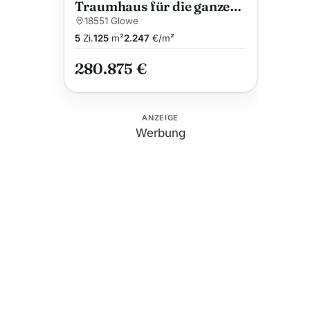
Traumhaus für die ganze
Familie
18551 Glowe
5
Zi.
125
m²
2.247
€/m²
280.875 €
ANZEIGE
Werbung