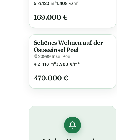
auf Rügen
5
Zi.
120
m²
1.408
€/m²
169.000 €
Schönes Wohnen auf der
Anzeige
Ostseeinsel Poel
23999 Insel Poel
4
Zi.
118
m²
3.983
€/m²
470.000 €