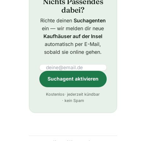
Nichts Passendes
dabei?
Richte deinen
Suchagenten
ein — wir melden dir neue
Kaufhäuser auf der Insel
automatisch per E-Mail,
sobald sie online gehen.
Suchagent aktivieren
A
Kostenlos
· jederzeit kündbar
l
· kein Spam
t
e
r
n