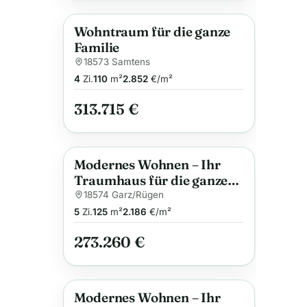
Wohntraum für die ganze
Neu
Anzeige
Familie
18573 Samtens
4
Zi.
110
m²
2.852
€/m²
313.715 €
Modernes Wohnen – Ihr
Neu
Anzeige
Traumhaus für die ganze
Familie
18574 Garz/Rügen
5
Zi.
125
m²
2.186
€/m²
273.260 €
Modernes Wohnen – Ihr
Neu
Anzeige