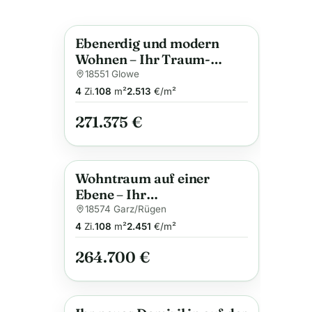
Ebenerdig und modern
Neu
Anzeige
Wohnen – Ihr Traum-
Bungalow mit überdachter
18551 Glowe
Terrasse
4
Zi.
108
m²
2.513
€/m²
271.375 €
Wohntraum auf einer
Neu
Anzeige
Ebene – Ihr
Winkelbungalow mit
18574 Garz/Rügen
überdachter Terrasse
4
Zi.
108
m²
2.451
€/m²
264.700 €