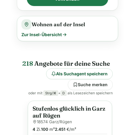
Wohnen auf der Insel
Zur Insel-Übersicht
218
Angebote für deine Suche
Als Suchagent speichern
Suche merken
oder mit
+
als Lesezeichen speichern
Strg/⌘
D
Stufenlos glücklich in Garz
Neu
Anzeige
auf Rügen
18574 Garz/Rügen
4
Zi.
100
m²
2.451
€/m²