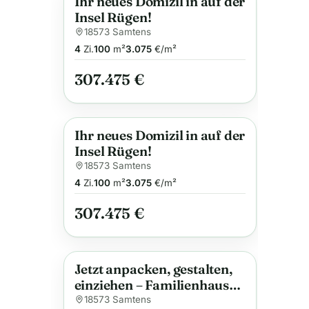
Ihr neues Domizil in auf der
Neu
Anzeige
Insel Rügen!
18573 Samtens
4
Zi.
100
m²
3.075
€/m²
307.475 €
Ihr neues Domizil in auf der
Neu
Anzeige
Insel Rügen!
18573 Samtens
4
Zi.
100
m²
3.075
€/m²
307.475 €
Jetzt anpacken, gestalten,
Anzeige
einziehen – Familienhaus
mit Potenzial in Samtens
18573 Samtens