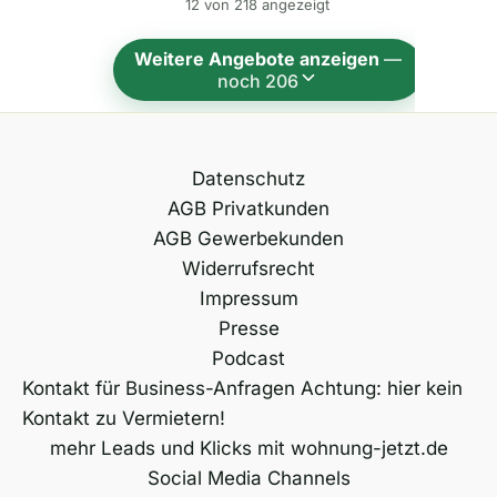
12 von 218 angezeigt
a
t
Weitere Angebote anzeigen
—
i
noch 206
v
e
:
Datenschutz
AGB Privatkunden
AGB Gewerbekunden
Widerrufsrecht
Impressum
Presse
Podcast
Kontakt für Business-Anfragen Achtung: hier kein
Kontakt zu Vermietern!
mehr Leads und Klicks mit wohnung-jetzt.de
Social Media Channels