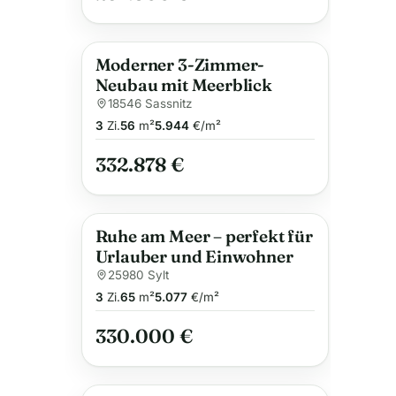
Moderner 3-Zimmer-
Neubau mit Meerblick
18546 Sassnitz
3
Zi.
56
m²
5.944
€/m²
332.878 €
Ruhe am Meer – perfekt für
Urlauber und Einwohner
25980 Sylt
3
Zi.
65
m²
5.077
€/m²
330.000 €