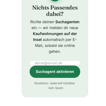
Nichts Passendes
dabei?
Richte deinen
Suchagenten
ein — wir melden dir neue
Kaufwohnungen auf der
Insel
automatisch per E-
Mail, sobald sie online
gehen.
Suchagent aktivieren
A
Kostenlos
· jederzeit kündbar
l
· kein Spam
t
e