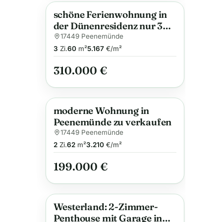
schöne Ferienwohnung in
Anzeige
der Dünenresidenz nur 300
m bis zum Strand zu
17449 Peenemünde
verkaufen
3
Zi.
60
m²
5.167
€/m²
310.000 €
moderne Wohnung in
Anzeige
Peenemünde zu verkaufen
17449 Peenemünde
2
Zi.
62
m²
3.210
€/m²
199.000 €
Westerland: 2-Zimmer-
Anzeige
Penthouse mit Garage in