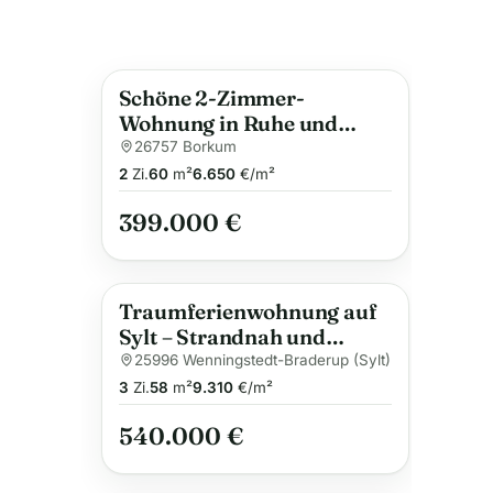
Schöne 2-Zimmer-
Wohnung in Ruhe und
Zentralität
26757 Borkum
2
Zi.
60
m²
6.650
€/m²
399.000 €
Traumferienwohnung auf
Sylt – Strandnah und
zentral
25996 Wenningstedt-Braderup (Sylt)
3
Zi.
58
m²
9.310
€/m²
540.000 €