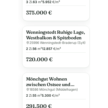
3
Zi.
63
m²
5.952
€/m²
375.000 €
Wenningstedt Ruhige Lage,
Westbalkon & Spitzboden
25996 Wenningstedt-Braderup (Sylt)
2
Zi.
56
m²
12.857
€/m²
720.000 €
Mönchgut Wohnen
zwischen Ostsee und
Bodden
18586 Mönchgut (Middelhagen)
2
Zi.
55
m²
5.300
€/m²
291.500 €