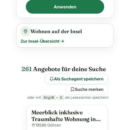
Anwenden
Wohnen auf der Insel
Zur Insel-Übersicht
261
Angebote für deine Suche
Als Suchagent speichern
Suche merken
oder mit
+
als Lesezeichen speichern
Strg/⌘
D
Meerblick inklusive
Traumhafte Wohnung in
Göhren
18586 Göhren