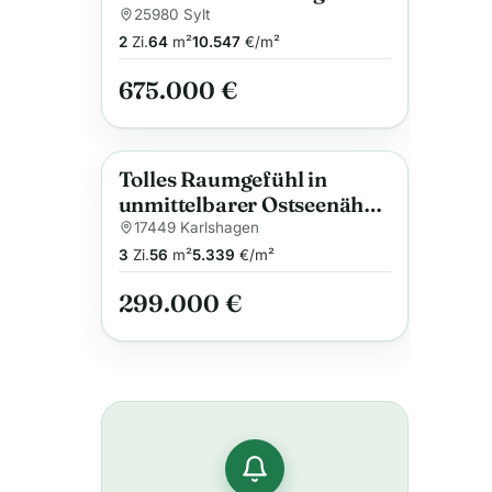
strandnaher Lage
25980 Sylt
2
Zi.
64
m²
10.547
€/m²
675.000 €
Tolles Raumgefühl in
Anzeige
unmittelbarer Ostseenähe:
Gepflegte Maisonette mit
17449 Karlshagen
Südbalkon und Stellplatz
3
Zi.
56
m²
5.339
€/m²
299.000 €