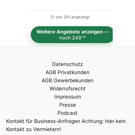
r
n
12 von 261 angezeigt
a
t
Weitere Angebote anzeigen
—
i
noch 249
v
e
:
Datenschutz
AGB Privatkunden
AGB Gewerbekunden
Widerrufsrecht
Impressum
Presse
Podcast
Kontakt für Business-Anfragen Achtung: hier kein
Kontakt zu Vermietern!