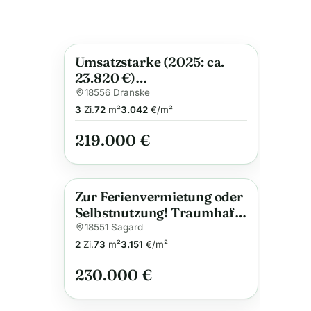
Umsatzstarke (2025: ca.
Anzeige
23.820 €)
Maisonettewohnung mit
18556 Dranske
Reihenendhaus-Charakter
3
Zi.
72
m²
3.042
€/m²
in Dranske-Bakenberg
219.000 €
Zur Ferienvermietung oder
Anzeige
Selbstnutzung! Traumhafte
Ferienwohnung mit
18551 Sagard
Boddenblick auf Rügen
2
Zi.
73
m²
3.151
€/m²
230.000 €