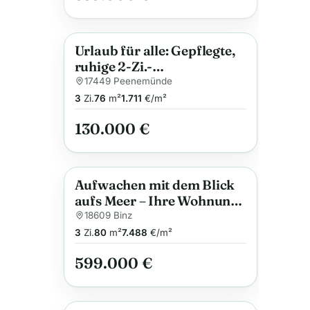
Urlaub für alle: Gepflegte,
Neu
Anzeige
ruhige 2-Zi.-
(Ferien-)Wohnung auf
17449 Peenemünde
Usedom
3
Zi.
76
m²
1.711
€/m²
130.000 €
Aufwachen mit dem Blick
Anzeige
aufs Meer – Ihre Wohnung
in Prora wartet auf Sie
18609 Binz
3
Zi.
80
m²
7.488
€/m²
599.000 €