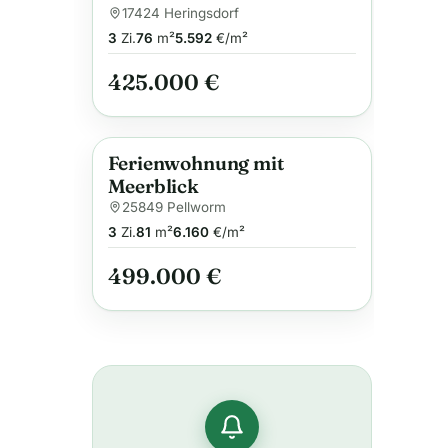
17424 Heringsdorf
3
Zi.
76
m²
5.592
€/m²
425.000 €
Ferienwohnung mit
Anzeige
Meerblick
25849 Pellworm
3
Zi.
81
m²
6.160
€/m²
499.000 €