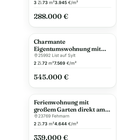
3
Zi.
73
m²
3.945
€/m²
288.000 €
Charmante
Eigentumswohnung mit
Dachgeschoss in List/Sylt
25992 List auf Sylt
2
Zi.
72
m²
7.569
€/m²
545.000 €
Ferienwohnung mit
großem Garten direkt am
Meer
23769 Fehmarn
2
Zi.
73
m²
4.644
€/m²
339.000 €