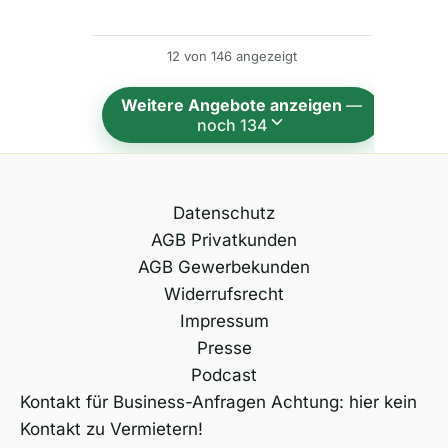
r
n
12 von 146 angezeigt
a
t
Weitere Angebote anzeigen
—
i
noch 134
v
e
:
Datenschutz
AGB Privatkunden
AGB Gewerbekunden
Widerrufsrecht
Impressum
Presse
Podcast
Kontakt für Business-Anfragen Achtung: hier kein
Kontakt zu Vermietern!