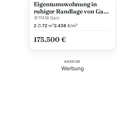
Eigentumswohnung in
Anzeige
ruhiger Randlage von Garz
auf der Insel Usedom
17419 Garz
2
Zi.
72
m²
2.438
€/m²
175.500 €
ANZEIGE
Werbung