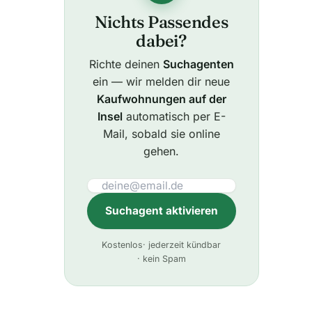
Nichts Passendes
dabei?
Richte deinen
Suchagenten
ein — wir melden dir neue
Kaufwohnungen auf der
Insel
automatisch per E-
Mail, sobald sie online
gehen.
Suchagent aktivieren
A
Kostenlos
· jederzeit kündbar
l
· kein Spam
t
e