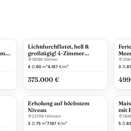
d
Lichtdurchflutet, hell &
Feri
Anzeige
Anzei
mmer
großzügig! 4-Zimmer
Meer
rdi
Ferienwohnung mit
18586 Göhren
258
Meerblick
4
Zi.
90
m²
4.167
€/m²
3
Zi.
81
375.000 €
499
Erholung auf höchstem
Mais
Anzeige
Anzei
Niveau
mit 
23769 Fehmarn
264
3
Zi.
75
m²
7.187
€/m²
5
Zi.
8