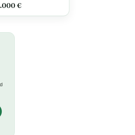
.000 €
ld