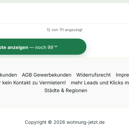
t
e
r
n
12 von 111 angezeigt
a
t
ote anzeigen
— noch 99
i
v
e
tkunden
AGB Gewerbekunden
Widerrufsrecht
Impr
:
 kein Kontakt zu Vermietern!
mehr Leads und Klicks m
Städte & Regionen
Copyright © 2026 wohnung-jetzt.de