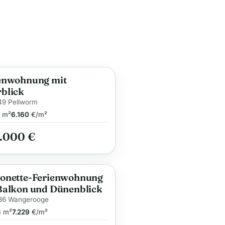
enwohnung mit
ge
blick
49 Pellworm
m²
6.160
€/m²
.000 €
onette-Ferienwohnung
ge
Balkon und Dünenblick
86 Wangerooge
3
m²
7.229
€/m²