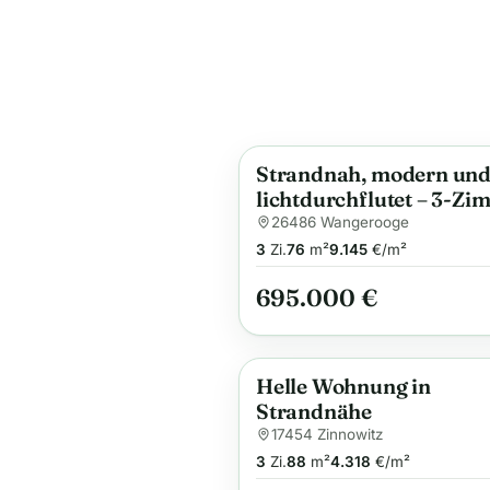
Strandnah, modern un
Anzeige
lichtdurchflutet – 3-Zi
Wohnung in der Villa Ve
26486 Wangerooge
3
Zi.
76
m²
9.145
€/m²
695.000 €
Helle Wohnung in
Anzeige
Strandnähe
17454 Zinnowitz
3
Zi.
88
m²
4.318
€/m²