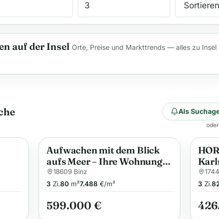
n auf der Insel
Orte, Preise und Markttrends — alles zu Insel
che
Als Suchage
oder
Aufwachen mit dem Blick
HOR
Anzeige
Anzei
aufs Meer – Ihre Wohnung
Karl
t
in Prora wartet auf Sie
ausg
18609 Binz
1744
nd
Feri
3
Zi.
80
m²
7.488
€/m²
3
Zi.
8
Park
599.000 €
426