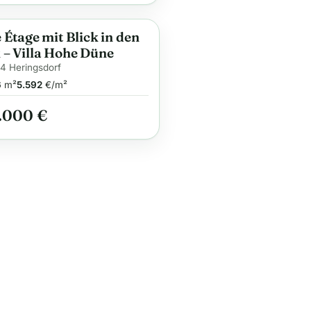
e Étage mit Blick in den
ge
 – Villa Hohe Düne
4 Heringsdorf
6
m²
5.592
€/m²
.000 €