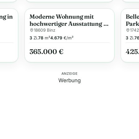
ng in
Moderne Wohnung mit
Bell
Anzeige
Anzei
hochwertiger Ausstattung in
Park
der ersten Reihe zum
18609 Binz
1742
Ostseestrand
3
Zi.
78
m²
4.679
€/m²
3
Zi.
7
365.000 €
425
ANZEIGE
Werbung