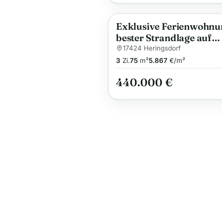
Exklusive Ferienwohnu
Anzeige
bester Strandlage auf
Usedom
17424 Heringsdorf
3
Zi.
75
m²
5.867
€/m²
440.000 €