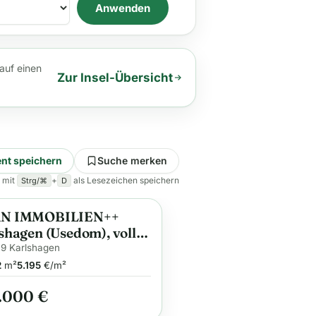
Anwenden
 auf einen
Zur Insel-Übersicht
nt speichern
Suche merken
 mit
+
als Lesezeichen speichern
Strg/⌘
D
N IMMOBILIEN++
ge
shagen (Usedom), voll
estattete 3-Raum
9 Karlshagen
enwohnung, mit
2
m²
5.195
€/m²
platz+Balkon
.000 €