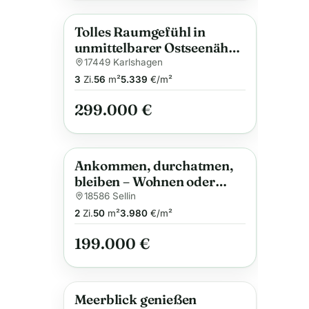
Tolles Raumgefühl in
Anzeige
unmittelbarer Ostseenähe:
Gepflegte Maisonette mit
17449 Karlshagen
Südbalkon und Stellplatz
3
Zi.
56
m²
5.339
€/m²
299.000 €
Ankommen, durchatmen,
Anzeige
bleiben – Wohnen oder
Vermieten in Sellin
18586 Sellin
2
Zi.
50
m²
3.980
€/m²
199.000 €
Meerblick genießen