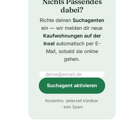
Nichts Passendes
dabei?
Richte deinen
Suchagenten
ein — wir melden dir neue
Kaufwohnungen auf der
Insel
automatisch per E-
Mail, sobald sie online
gehen.
Suchagent aktivieren
A
Kostenlos
· jederzeit kündbar
l
· kein Spam
t
e
r