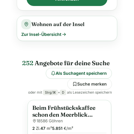
Wohnen auf der Insel
Zur Insel-Übersicht
252
Angebote für deine Suche
Als Suchagent speichern
Suche merken
oder mit
+
als Lesezeichen speichern
Strg/⌘
D
Beim Frühstückskaffee
Neu
Anzeige
schon den Meerblick
genießen – 2-Zimmer-
18586 Göhren
Wohnung in allerbester
2
Zi.
47
m²
5.851
€/m²