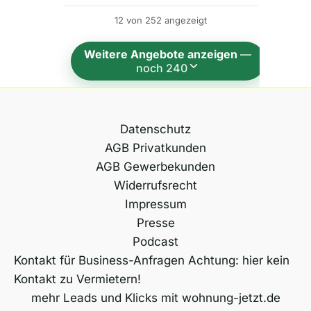
n
12 von 252 angezeigt
a
t
Weitere Angebote anzeigen
—
i
noch 240
v
e
:
Datenschutz
AGB Privatkunden
AGB Gewerbekunden
Widerrufsrecht
Impressum
Presse
Podcast
Kontakt für Business-Anfragen Achtung: hier kein
Kontakt zu Vermietern!
mehr Leads und Klicks mit wohnung-jetzt.de