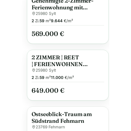
Genehmigte 2-Zimmer-
Anzeige
Ferienwohnung mit
Terrasse in Westerland
25980 Sylt
2
Zi.
59
m²
9.644
€/m²
569.000 €
2 ZIMMER | REET
Anzeige
| FERIENWOHNEN
| RANTUM
25980 Sylt
2
Zi.
59
m²
11.000
€/m²
649.000 €
Ostseeblick-Traum am
Südstrand Fehmarn
23769 Fehmarn