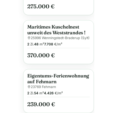
Lage
275.000 €
Maritimes Kuschelnest
Neu
Anzeige
unweit des Weststrandes !
25996 Wenningstedt-Braderup (Sylt)
2
Zi.
48
m²
7.708
€/m²
370.000 €
Eigentums-Ferienwohnung
Anzeige
auf Fehmarn
23769 Fehmarn
2
Zi.
54
m²
4.426
€/m²
239.000 €