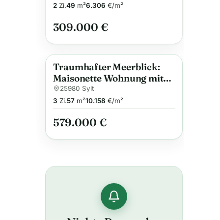
2
Zi.
49
m²
6.306
€/m²
309.000 €
Traumhafter Meerblick:
Anzeige
Maisonette Wohnung mit
Loggia in Munkmarsch
25980 Sylt
3
Zi.
57
m²
10.158
€/m²
579.000 €