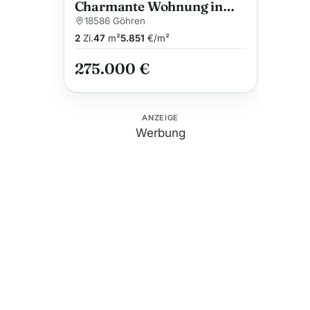
Charmante Wohnung in
Göhren
18586 Göhren
2
Zi.
47
m²
5.851
€/m²
275.000 €
ANZEIGE
Werbung