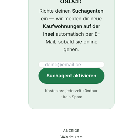
dabei?
Richte deinen
Suchagenten
ein — wir melden dir neue
Kaufwohnungen auf der
Insel
automatisch per E-
Mail, sobald sie online
gehen.
Suchagent aktivieren
A
Kostenlos
· jederzeit kündbar
l
· kein Spam
t
e
r
n
ANZEIGE
Werbung
a