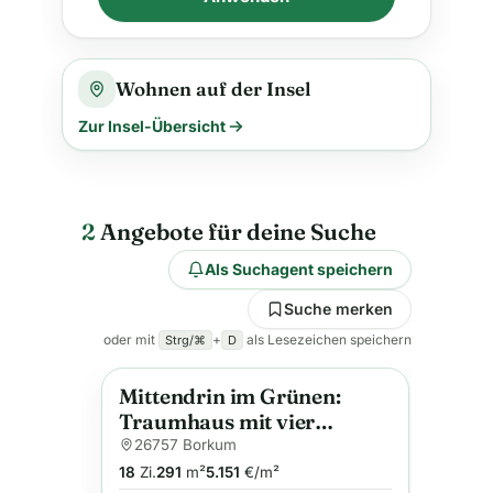
Wohnen auf der Insel
Zur Insel-Übersicht
2
Angebote für deine Suche
Als Suchagent speichern
Suche merken
oder mit
+
als Lesezeichen speichern
Strg/⌘
D
Mittendrin im Grünen:
Anzeige
Traumhaus mit vier
Wohneinheiten am Park
26757 Borkum
18
Zi.
291
m²
5.151
€/m²