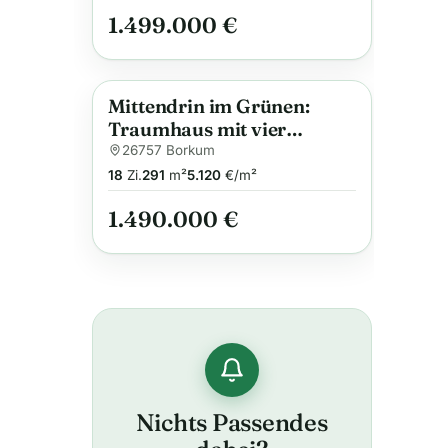
1.499.000 €
Mittendrin im Grünen:
Anzeige
Traumhaus mit vier
Wohneinheiten am Park
26757 Borkum
18
Zi.
291
m²
5.120
€/m²
1.490.000 €
Nichts Passendes