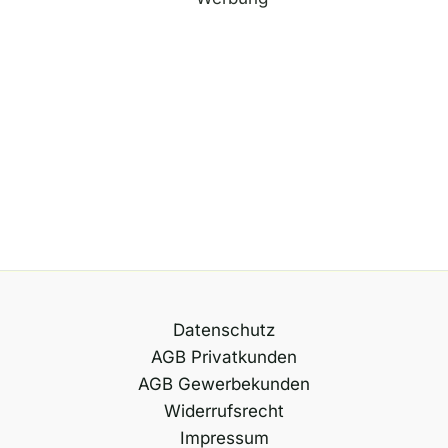
t
i
v
e
:
Datenschutz
AGB Privatkunden
AGB Gewerbekunden
Widerrufsrecht
Impressum