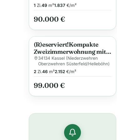
1
Zi.
49
m²
1.837
€/m²
90.000 €
(R)eserviert!Kompakte
Anzeige
Zweizimmerwohnung mit
Balkon, Kellerraum
34134 Kassel (Niederzwehren
Oberzwehren Süsterfeld/Helleböhn)
2
Zi.
46
m²
2.152
€/m²
99.000 €