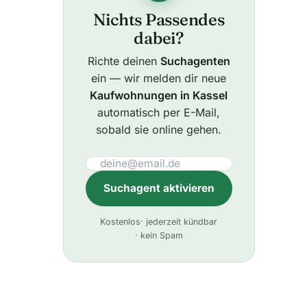
Nichts Passendes
dabei?
Richte deinen
Suchagenten
ein — wir melden dir neue
Kaufwohnungen in Kassel
automatisch per E-Mail,
sobald sie online gehen.
Suchagent aktivieren
A
Kostenlos
· jederzeit kündbar
l
· kein Spam
t
e
r