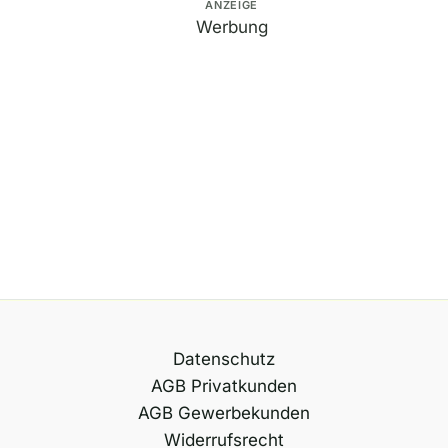
n
ANZEIGE
Werbung
a
t
i
v
e
:
Datenschutz
AGB Privatkunden
AGB Gewerbekunden
Widerrufsrecht