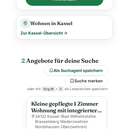
Wohnen in Kassel
Zur Kassel-Übersicht
2
Angebote für deine Suche
Als Suchagent speichern
Suche merken
oder mit
+
als Lesezeichen speichern
Strg/⌘
D
Kleine gepflegte 1 Zimmer
Anzeige
Wohnung mit integrierter
Küche
34132 Kassel (Bad Wilhelmshöhe
Brasselsberg Niederzwehren
Nordshausen Oberzwehren)