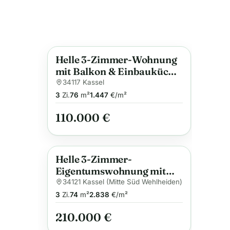
Helle 3-Zimmer-Wohnung
Anzeige
mit Balkon & Einbauküche
in Kassel Mitte
34117 Kassel
3
Zi.
76
m²
1.447
€/m²
110.000 €
Helle 3-Zimmer-
Anzeige
Eigentumswohnung mit
Balkon in begehrter
34121 Kassel (Mitte Süd Wehlheiden)
Wohnlage nahe der
3
Zi.
74
m²
2.838
€/m²
Karlsaue in Kassel-
210.000 €
Südstadt