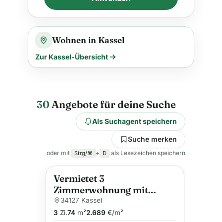
Wohnen in Kassel
Zur Kassel-Übersicht
30
Angebote für deine Suche
Als Suchagent speichern
Suche merken
oder mit
+
als Lesezeichen speichern
Strg/⌘
D
Vermietet 3
Neu
Anzeige
Zimmerwohnung mit
Balkon, PKW-Stellplatz
34127 Kassel
und Kellerraum, Rendite
3
Zi.
74
m²
2.689
€/m²