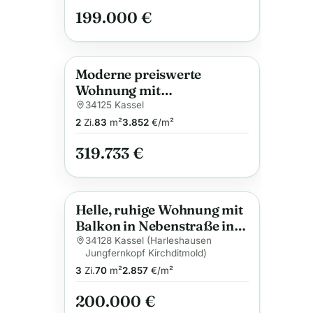
ca. 5,1%, AfA ca. 4,7%
199.000 €
Moderne preiswerte
Anzeige
Wohnung mit
Gartenzugang
34125 Kassel
2
Zi.
83
m²
3.852
€/m²
319.733 €
Helle, ruhige Wohnung mit
Anzeige
Balkon in Nebenstraße in
zentraler Lage nahe
34128 Kassel (Harleshausen
Jungfernkopf Kirchditmold)
Rehwiesen
3
Zi.
70
m²
2.857
€/m²
200.000 €