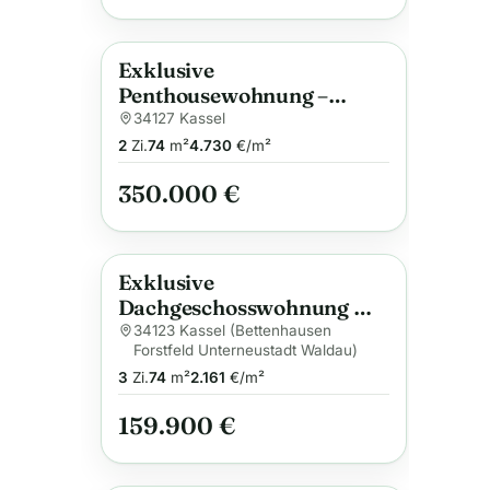
Exklusive
Anzeige
Penthousewohnung –
Neubau in Toplage nahe
34127 Kassel
der Uni Kassel,
2
Zi.
74
m²
4.730
€/m²
bezugsfertig im Frühjahr
350.000 €
Exklusive
Anzeige
Dachgeschosswohnung mit
Balkon & Garage in
34123 Kassel (Bettenhausen
Forstfeld Unterneustadt Waldau)
gefragter Lage der
3
Zi.
74
m²
2.161
€/m²
Eichwaldsiedlung
159.900 €