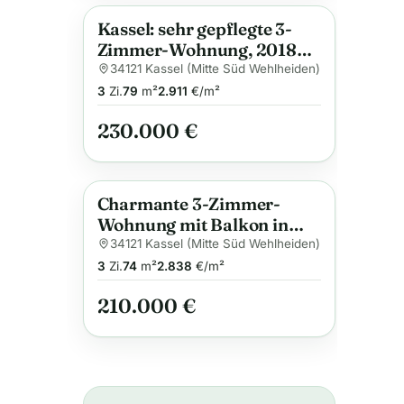
Kassel: sehr gepflegte 3-
Anzeige
Zimmer-Wohnung, 2018
modernisiert, Balkon &
34121 Kassel (Mitte Süd Wehlheiden)
hochwertige Ausstattung in
3
Zi.
79
m²
2.911
€/m²
zentraler Lage
230.000 €
Charmante 3-Zimmer-
Anzeige
Wohnung mit Balkon in
begehrter Südstadtlage
34121 Kassel (Mitte Süd Wehlheiden)
nahe der Karlsaue Kassel
3
Zi.
74
m²
2.838
€/m²
210.000 €