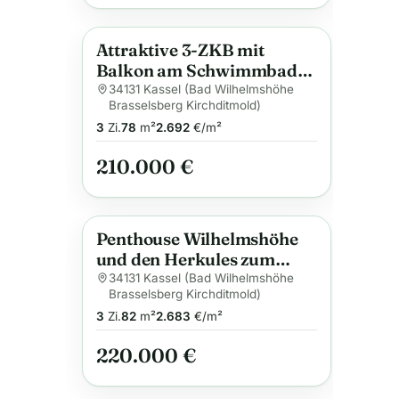
Attraktive 3-ZKB mit
Anzeige
Balkon am Schwimmbad-
Wilhelmshöhe
34131 Kassel (Bad Wilhelmshöhe
Brasselsberg Kirchditmold)
3
Zi.
78
m²
2.692
€/m²
210.000 €
Penthouse Wilhelmshöhe
Anzeige
und den Herkules zum
Greifen nah
34131 Kassel (Bad Wilhelmshöhe
Brasselsberg Kirchditmold)
3
Zi.
82
m²
2.683
€/m²
220.000 €