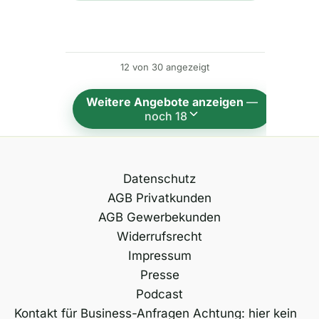
e
r
n
12 von 30 angezeigt
a
t
Weitere Angebote anzeigen
—
i
noch 18
v
e
:
Datenschutz
AGB Privatkunden
AGB Gewerbekunden
Widerrufsrecht
Impressum
Presse
Podcast
Kontakt für Business-Anfragen Achtung: hier kein