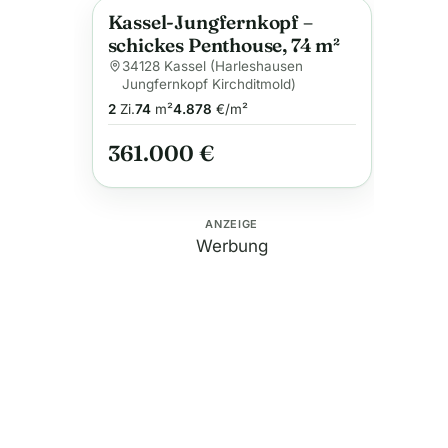
Kassel-Jungfernkopf –
Anzeige
schickes Penthouse, 74 m²
34128 Kassel (Harleshausen
Jungfernkopf Kirchditmold)
2
Zi.
74
m²
4.878
€/m²
361.000 €
ANZEIGE
Werbung