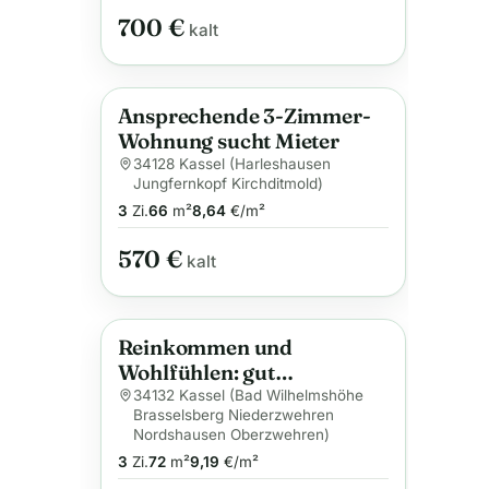
700 €
kalt
Ansprechende 3-Zimmer-
Anzeige
Wohnung sucht Mieter
34128 Kassel (Harleshausen
Jungfernkopf Kirchditmold)
3
Zi.
66
m²
8,64
€/m²
570 €
kalt
Reinkommen und
Anzeige
Wohlfühlen: gut
geschnittene 3-Zimmer-
34132 Kassel (Bad Wilhelmshöhe
Brasselsberg Niederzwehren
Wohnung
Nordshausen Oberzwehren)
3
Zi.
72
m²
9,19
€/m²