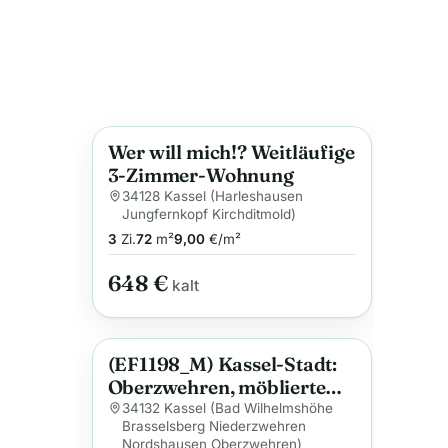
Wer will mich!? Weitläufige
Anzeige
3-Zimmer-Wohnung
34128 Kassel (Harleshausen
Jungfernkopf Kirchditmold)
3
Zi.
72
m²
9,00
€/m²
648 €
kalt
(EF1198_M) Kassel-Stadt:
Anzeige
Oberzwehren, möblierte
Wohnung mit Balkon und
34132 Kassel (Bad Wilhelmshöhe
Brasselsberg Niederzwehren
kleinem Esszimmer
Nordshausen Oberzwehren)