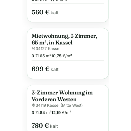
560 €
kalt
Mietwohnung, 3 Zimmer,
Anzeige
65 m², in Kassel
34127 Kassel
3
Zi.
65
m²
10,75
€/m²
699 €
kalt
3-Zimmer Wohnung im
Anzeige
Vorderen Westen
34119 Kassel (Mitte West)
3
Zi.
64
m²
12,19
€/m²
780 €
kalt