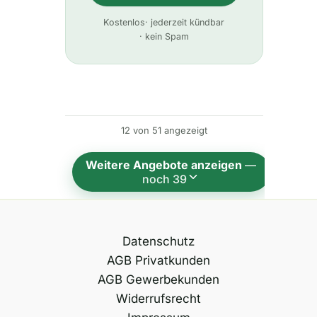
A
Kostenlos
· jederzeit kündbar
l
· kein Spam
t
e
r
n
12 von 51 angezeigt
a
t
Weitere Angebote anzeigen
—
i
noch 39
v
e
:
Datenschutz
AGB Privatkunden
AGB Gewerbekunden
Widerrufsrecht