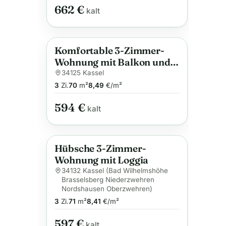
662 €
kalt
Komfortable 3-Zimmer-
Anzeige
Wohnung mit Balkon und
Keller auf ca. 70 m²
34125 Kassel
3
Zi.
70
m²
8,49
€/m²
594 €
kalt
Hübsche 3-Zimmer-
Anzeige
Wohnung mit Loggia
34132 Kassel (Bad Wilhelmshöhe
Brasselsberg Niederzwehren
Nordshausen Oberzwehren)
3
Zi.
71
m²
8,41
€/m²
597 €
kalt