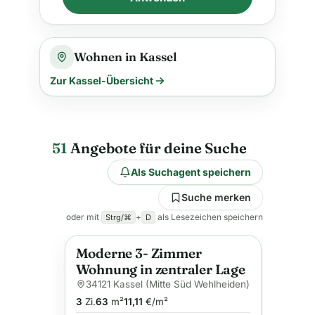
Wohnen in Kassel
Zur Kassel-Übersicht
51
Angebote für deine Suche
Als Suchagent speichern
Suche merken
oder mit
+
als Lesezeichen speichern
Strg/⌘
D
Moderne 3- Zimmer
Anzeige
Wohnung in zentraler Lage
34121 Kassel (Mitte Süd Wehlheiden)
3
Zi.
63
m²
11,11
€/m²