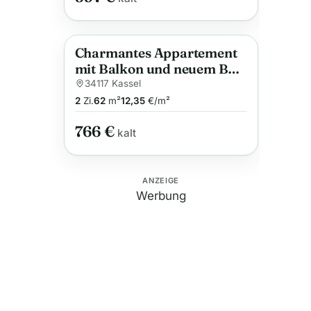
Charmantes Appartement
Anzeige
mit Balkon und neuem Bad
nahe Hauptbahnhof
34117 Kassel
2
Zi.
62
m²
12,35
€/m²
766 €
kalt
ANZEIGE
Werbung