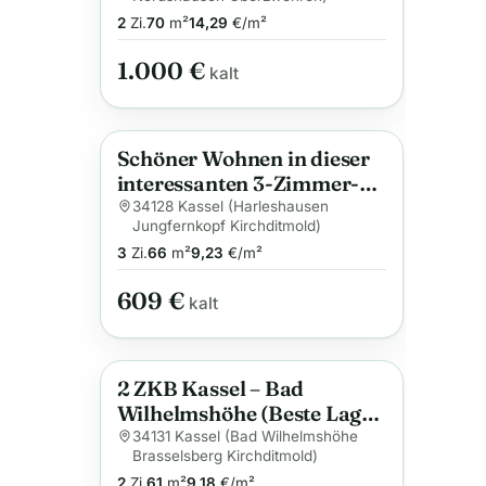
2
Zi.
70
m²
14,29
€/m²
1.000 €
kalt
Schöner Wohnen in dieser
Anzeige
interessanten 3-Zimmer-
Wohnung
34128 Kassel (Harleshausen
Jungfernkopf Kirchditmold)
3
Zi.
66
m²
9,23
€/m²
609 €
kalt
2 ZKB Kassel – Bad
Anzeige
Wilhelmshöhe (Beste Lage,
3 Min. zum ICE-Bahnhof)
34131 Kassel (Bad Wilhelmshöhe
Brasselsberg Kirchditmold)
2
Zi.
61
m²
9,18
€/m²