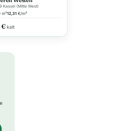
eren Westen
9 Kassel (Mitte West)
9
m²
12,31
€/m²
 €
kalt
ie