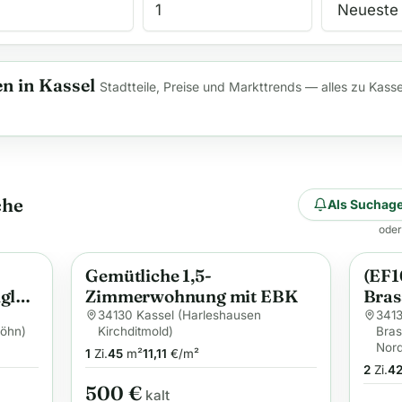
 in Kassel
Stadtteile, Preise und Markttrends — alles zu Kasse
che
Als Suchage
oder
Gemütliche 1,5-
(EF1
Anzeige
Anzei
gles
Zimmerwohnung mit EBK
Bras
möbl
34130 Kassel (Harleshausen
3413
böhn)
Kirchditmold)
Bras
Haus
Nor
1
Zi.
45
m²
11,11
€/m²
Grun
2
Zi.
4
500 €
kalt