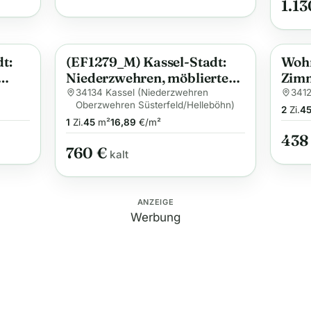
1.13
t:
(EF1279_M) Kassel-Stadt:
Wohn
Anzeige
Anzei
Niederzwehren, möbliertes
Zim
 in
Apartment in absolut
Kepl
34134 Kassel (Niederzwehren
3412
Oberzwehren Süsterfeld/Helleböhn)
t
ruhiger Lage und
2
Zi.
4
1
Zi.
45
m²
16,89
€/m²
phantastischem
438
Gartenausblick
760 €
kalt
ANZEIGE
Werbung