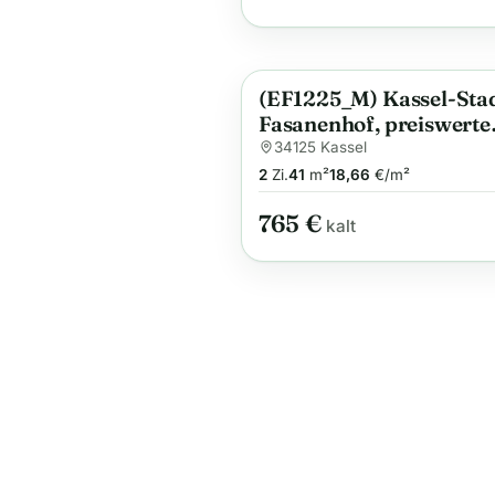
(EF1225_M) Kassel-Stad
Anzeige
Fasanenhof, preiswerte
möblierte Dachwohnung
34125 Kassel
einem ruhigen Haus mi
2
Zi.
41
m²
18,66
€/m²
Garten
765 €
kalt