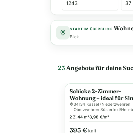
Wohnen
STADT IM ÜBERBLICK
Blick.
25
Angebote für deine Su
Schicke 2-Zimmer-
Neu
Anzeige
Wohnung – ideal für Sin
und Paare
34134 Kassel (Niederzwehren
Oberzwehren Süsterfeld/Helle
2
Zi.
44
m²
8,98
€/m²
395 €
kalt