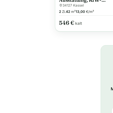
Ausstattung, KfW-
Effizienzhaus 40 Plus, 
34127 Kassel
Uni und Klinikum
2
Zi.
42
m²
13,00
€/m²
546 €
kalt