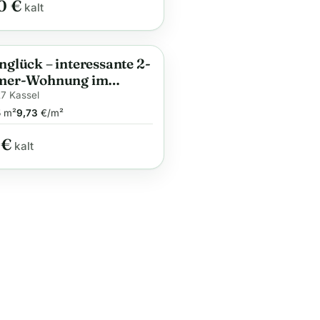
0 €
kalt
glück – interessante 2-
ge
mer-Wohnung im
erkiez
7 Kassel
5
m²
9,73
€/m²
 €
kalt