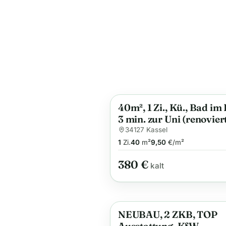
40m², 1 Zi., Kü., Bad im
Anzeige
3 min. zur Uni (renovier
34127 Kassel
1
Zi.
40
m²
9,50
€/m²
380 €
kalt
NEUBAU, 2 ZKB, TOP
Anzeige