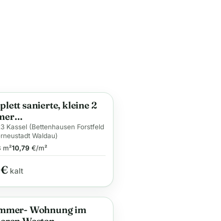
ett sanierte, kleine 2
ge
mer
geschosswohnung mit
3 Kassel (Bettenhausen Forstfeld
rneustadt Waldau)
ennutzung in Kassel-
8
m²
10,79
€/m²
enstadt Eichwald, ideal
den berufstätigen Single.
 €
kalt
immer- Wohnung im
ge