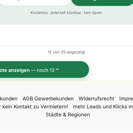
A
Kostenlos
· jederzeit kündbar
· kein Spam
l
t
e
r
n
12 von 25 angezeigt
a
t
ote anzeigen
— noch 13
i
v
e
tkunden
AGB Gewerbekunden
Widerrufsrecht
Impr
:
 kein Kontakt zu Vermietern!
mehr Leads und Klicks m
Städte & Regionen