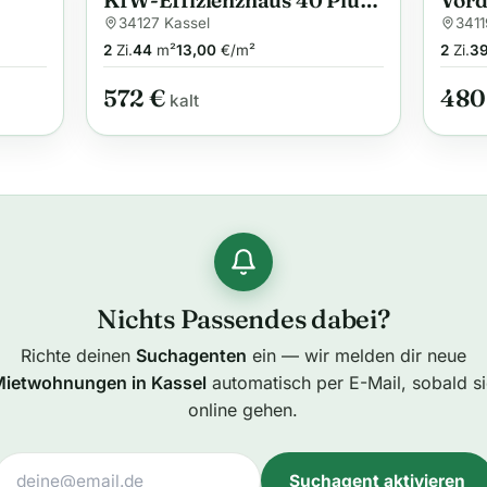
KfW-Effizienzhaus 40 Plus,
Vord
Nähe
Nähe Uni und Klinikum
34127 Kassel
3411
2
Zi.
44
m²
13,00
€/m²
2
Zi.
3
572 €
480
kalt
Nichts Passendes dabei?
Richte deinen
Suchagenten
ein — wir melden dir neue
Mietwohnungen in Kassel
automatisch per E-Mail, sobald s
online gehen.
Suchagent aktivieren