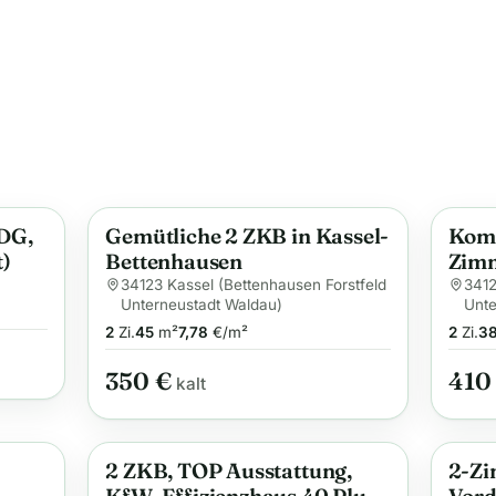
 DG,
Gemütliche 2 ZKB in Kassel-
Kompl
Anzeige
Anzei
t)
Bettenhausen
Zim
Dach
34123 Kassel (Bettenhausen Forstfeld
3412
Unterneustadt Waldau)
Unte
Gart
2
Zi.
45
m²
7,78
€/m²
2
Zi.
3
Gart
für 
350 €
410
kalt
2 ZKB, TOP Ausstattung,
2-Z
Anzeige
Anzei