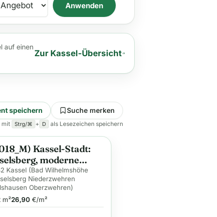
Anwenden
l auf einen
Zur Kassel-Übersicht
nt speichern
Suche merken
 mit
+
als Lesezeichen speichern
Strg/⌘
D
018_M) Kassel-Stadt:
ge
selsberg, moderne
ierte Wohnung mit sep.
2 Kassel (Bad Wilhelmshöhe
selsberg Niederzwehren
eingang, Terrasse,
dshausen Oberzwehren)
dreinigung
2
m²
26,90
€/m²