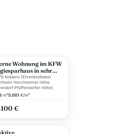
erne Wohnung im KFW
ge
giesparhaus in sehr
ger Lage im Grünen
6 Koblenz (Ehrenbreitstein
chheim Horchheimer Höhe
fendorf Pfaffendorfer Höhe)
3
m²
5.001
€/m²
.100 €
aktive
ge