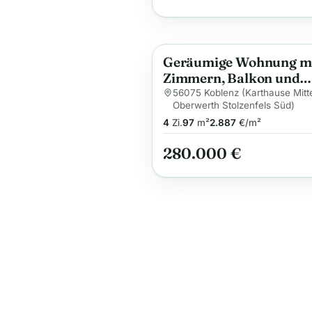
Geräumige Wohnung mi
Anzeige
Zimmern, Balkon und
Tiefgaragenstellplatz!
56075 Koblenz (Karthause Mitt
Oberwerth Stolzenfels Süd)
4
Zi.
97
m²
2.887
€/m²
280.000 €