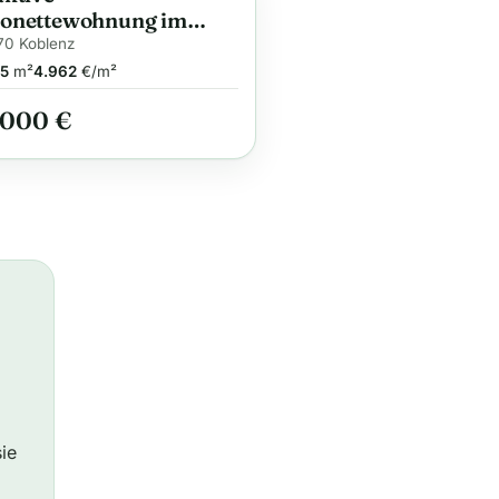
onettewohnung im
40 Energiesparhaus
70 Koblenz
tmitte – Hohe
5
m²
4.962
€/m²
rvorteile sichern !
.000 €
ie