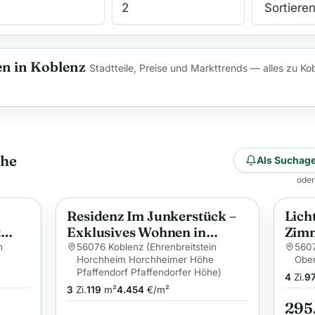
n in Koblenz
Stadtteile, Preise und Markttrends — alles zu Ko
che
Als Suchage
oder
Residenz Im Junkerstück –
Lich
Anzeige
Anzei
t
Exklusives Wohnen in
Zim
 &
ruhiger Lage von Koblenz
Balk
h
56076 Koblenz (Ehrenbreitstein
5607
Horchheim Horchheimer Höhe
Ober
Tief
Pfaffendorf Pfaffendorfer Höhe)
4
Zi.
9
3
Zi.
119
m²
4.454
€/m²
295