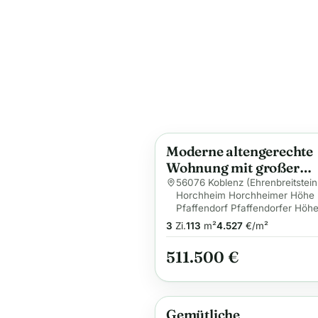
Moderne altengerechte
Anzeige
Wohnung mit großer
Terrasse im
56076 Koblenz (Ehrenbreitstein
Horchheim Horchheimer Höhe
Energiesparhaus in ruh
Pfaffendorf Pfaffendorfer Höhe
Lage
3
Zi.
113
m²
4.527
€/m²
511.500 €
Gemütliche
Anzeige