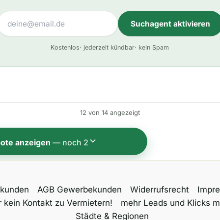
Suchagent aktivieren
A
Kostenlos
· jederzeit kündbar
· kein Spam
l
t
e
r
n
12 von 14 angezeigt
a
t
ote anzeigen
— noch 2
i
v
e
tkunden
AGB Gewerbekunden
Widerrufsrecht
Impr
:
 kein Kontakt zu Vermietern!
mehr Leads und Klicks m
Städte & Regionen