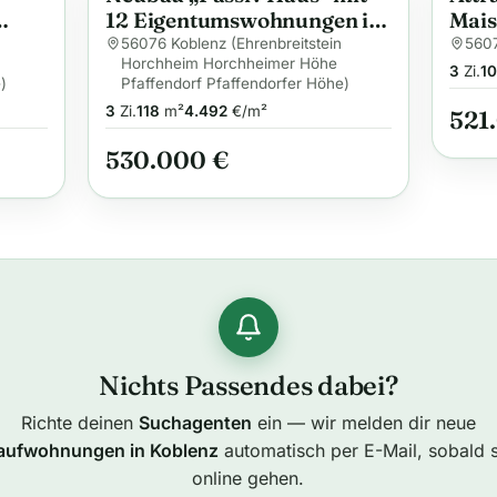
12 Eigentumswohnungen in
Mais
s
Koblenz (WHG 02)
KFW 
56076 Koblenz (Ehrenbreitstein
560
Horchheim Horchheimer Höhe
Stad
3
Zi.
10
)
Pfaffendorf Pfaffendorfer Höhe)
Steue
3
Zi.
118
m²
4.492
€/m²
521
530.000 €
Nichts Passendes dabei?
Richte deinen
Suchagenten
ein — wir melden dir neue
aufwohnungen in Koblenz
automatisch per E-Mail, sobald s
online gehen.