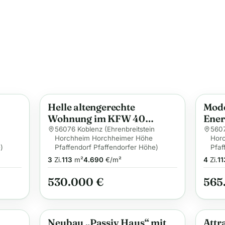
Helle altengerechte
Mod
Anzeige
Anzei
Wohnung im KFW 40
Ener
Energiesparhaus in ruhiger
ruhi
56076 Koblenz (Ehrenbreitstein
5607
Horchheim Horchheimer Höhe
Hor
iger
Lage im Grünen
)
Pfaffendorf Pfaffendorfer Höhe)
Pfaf
3
Zi.
113
m²
4.690
€/m²
4
Zi.
11
530.000 €
565
Neubau „Passiv Haus“ mit
Attr
Anzeige
Anzei