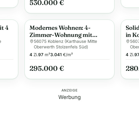
530.000 €
t 4
Modernes Wohnen: 4-
Soli
Anzeige
Anzei
Zimmer-Wohnung mit
in K
Balkon und
e
56075 Koblenz (Karthause Mitte
5607
Oberwerth Stolzenfels Süd)
Ober
Tiefgaragenstellplatz!
4
Zi.
97
m²
3.041
€/m²
4
Zi.
9
295.000 €
280
ANZEIGE
Werbung