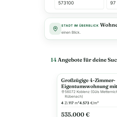
Wohne
STADT IM ÜBERBLICK
einen Blick.
14
Angebote für deine Su
Großzügige 4-Zimmer-
Neu
Anzeige
Eigentumswohnung mi
gehobener Ausstattung
56072 Koblenz (Güls Metternic
Rübenach)
Tiefgarage
4
Zi.
117
m²
4.573
€/m²
535.000 €