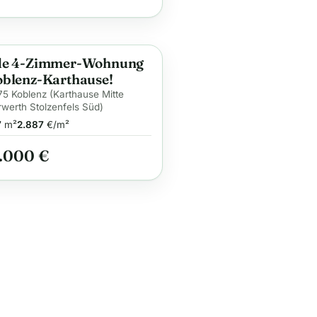
de 4-Zimmer-Wohnung
ge
oblenz-Karthause!
5 Koblenz (Karthause Mitte
werth Stolzenfels Süd)
7
m²
2.887
€/m²
.000 €