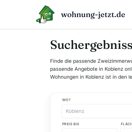
Zum
Inhalt
wohnung-jetzt.de
springen
Suchergebniss
Finde die passende Zweizimmerwo
passende Angebote in Koblenz onli
Wohnungen in Koblenz ist in den l
WO?
PREIS BIS
FLÄC