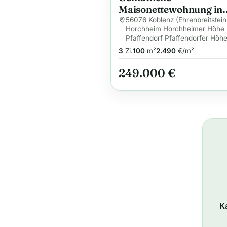
Maisonettewohnung in
einem Zweiparteienhau
56076 Koblenz (Ehrenbreitstein
Horchheim Horchheimer Höhe
Pfaffendorf Pfaffendorfer Höhe
3
Zi.
100
m²
2.490
€/m²
249.000 €
K