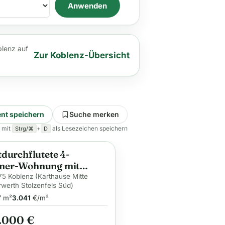
Anwenden
blenz auf
Zur Koblenz-Übersicht
nt speichern
Suche merken
 mit
+
als Lesezeichen speichern
Strg/⌘
D
tdurchflutete 4-
ge
mer-Wohnung mit
on und
5 Koblenz (Karthause Mitte
werth Stolzenfels Süd)
garagenstellplatz!
7
m²
3.041
€/m²
.000 €