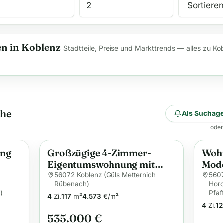
n in Koblenz
Stadtteile, Preise und Markttrends — alles zu Ko
che
Als Suchage
oder
ung
Großzügige 4-Zimmer-
Wohn
Anzeige
Anzei
Eigentumswohnung mit
Mode
gehobener Ausstattung &
Woh
56072 Koblenz (Güls Metternich
5607
Rübenach)
Hor
Tiefgarage
)
Pfaf
4
Zi.
117
m²
4.573
€/m²
4
Zi.
12
535.000 €