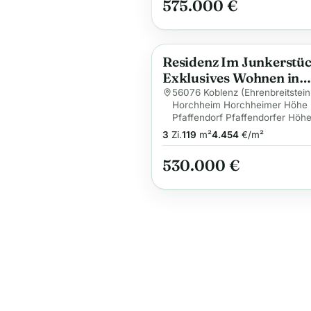
575.000 €
Residenz Im Junkerstüc
Anzeige
Exklusives Wohnen in
ruhiger Lage von Koble
56076 Koblenz (Ehrenbreitstein
Horchheim Horchheimer Höhe
Pfaffendorf Pfaffendorfer Höhe
3
Zi.
119
m²
4.454
€/m²
530.000 €