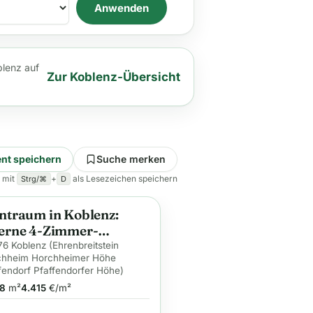
Anwenden
blenz auf
Zur Koblenz-Übersicht
nt speichern
Suche merken
 mit
+
als Lesezeichen speichern
Strg/⌘
D
traum in Koblenz:
ge
rne 4-Zimmer-
nung
6 Koblenz (Ehrenbreitstein
chheim Horchheimer Höhe
fendorf Pfaffendorfer Höhe)
8
m²
4.415
€/m²