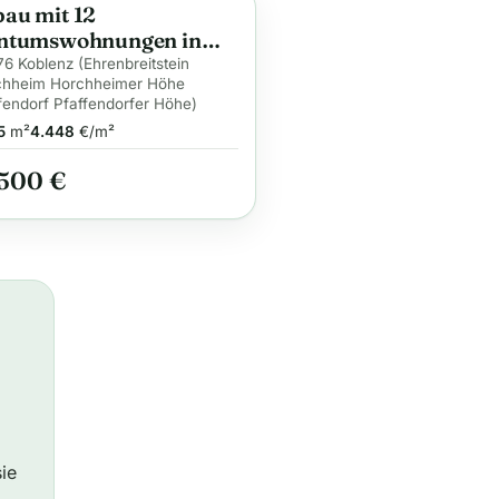
au mit 12
ge
ntumswohnungen in
enz (WHG 11)
6 Koblenz (Ehrenbreitstein
chheim Horchheimer Höhe
fendorf Pfaffendorfer Höhe)
5
m²
4.448
€/m²
.500 €
ie