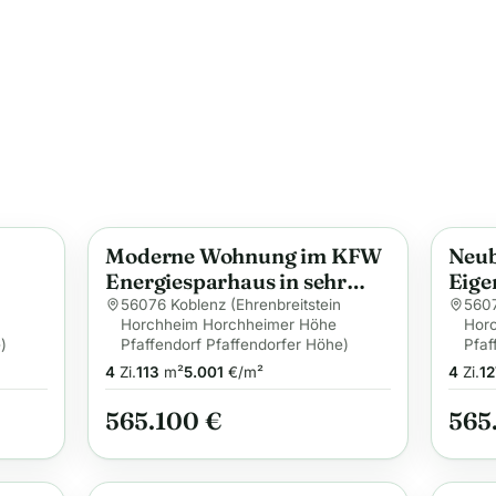
Moderne Wohnung im KFW
Neub
Anzeige
Anzei
Energiesparhaus in sehr
Eige
iger
ruhiger Lage im Grünen
Kobl
56076 Koblenz (Ehrenbreitstein
5607
Horchheim Horchheimer Höhe
Hor
)
Pfaffendorf Pfaffendorfer Höhe)
Pfaf
4
Zi.
113
m²
5.001
€/m²
4
Zi.
12
565.100 €
565