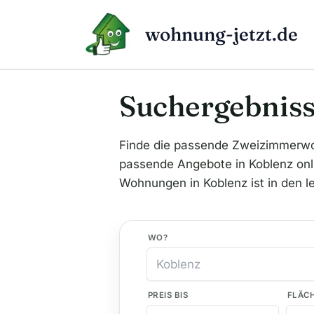
Zum
Inhalt
wohnung-jetzt.de
springen
Suchergebniss
Finde die passende Zweizimmerwo
passende Angebote in Koblenz onli
Wohnungen in Koblenz ist in den l
WO?
PREIS BIS
FLÄC