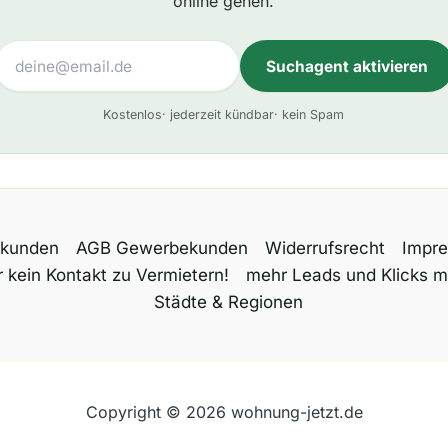
online gehen.
Suchagent aktivieren
A
Kostenlos
· jederzeit kündbar
· kein Spam
l
t
e
r
n
tkunden
AGB Gewerbekunden
Widerrufsrecht
Impr
a
 kein Kontakt zu Vermietern!
mehr Leads und Klicks m
t
Städte & Regionen
i
v
e
:
Copyright © 2026 wohnung-jetzt.de