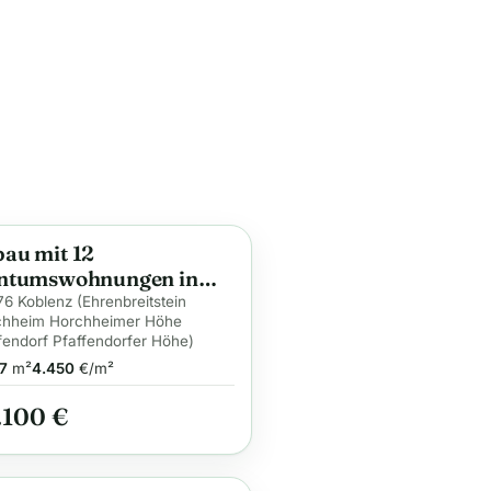
au mit 12
ge
ntumswohnungen in
enz (WHG 12)
6 Koblenz (Ehrenbreitstein
chheim Horchheimer Höhe
fendorf Pfaffendorfer Höhe)
7
m²
4.450
€/m²
.100 €