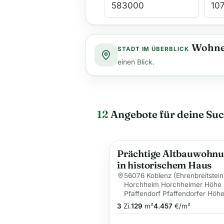
Wohne
STADT IM ÜBERBLICK
einen Blick.
12
Angebote für deine Su
Prächtige Altbauwohn
in historischem Haus
56076 Koblenz (Ehrenbreitstein
Horchheim Horchheimer Höhe
Pfaffendorf Pfaffendorfer Höhe
3
Zi.
129
m²
4.457
€/m²