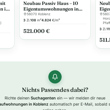
mit
Neubau Passiv Haus – 10
Neub
Anzeige
Anzei
n in
Eigentumswohnungen in
Eige
Koblenz (WHG 09)
Kobl
56070 Koblenz
5607
Hor
3
Zi.
108
m²
4.824
€/m²
)
Pfaf
3
Zi.
11
521.000 €
511
Nichts Passendes dabei?
Richte deinen
Suchagenten
ein — wir melden dir neue
aufwohnungen in Koblenz
automatisch per E-Mail, sobald s