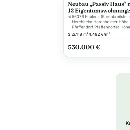
Neubau „Passiv Haus“ 
Anzeige
12 Eigentumswohnunge
Koblenz (WHG 02)
56076 Koblenz (Ehrenbreitstein
Horchheim Horchheimer Höhe
Pfaffendorf Pfaffendorfer Höhe
3
Zi.
118
m²
4.492
€/m²
530.000 €
K