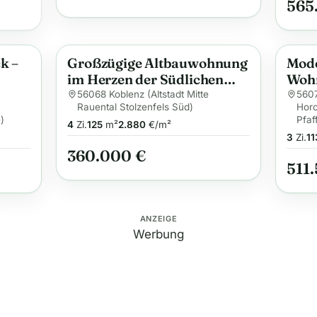
565
k –
Großzügige Altbauwohnung
Mode
Anzeige
Anzei
im Herzen der Südlichen
Wohn
nz
Vorstadt
Terr
56068 Koblenz (Altstadt Mitte
5607
Rauental Stolzenfels Süd)
Hor
Ener
)
Pfaf
4
Zi.
125
m²
2.880
€/m²
Lage
3
Zi.
11
360.000 €
511
ANZEIGE
Werbung