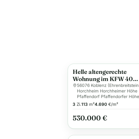
Helle altengerechte
Anzeige
Wohnung im KFW 40
Energiesparhaus in ruh
56076 Koblenz (Ehrenbreitstein
Horchheim Horchheimer Höhe
Lage im Grünen
Pfaffendorf Pfaffendorfer Höhe
3
Zi.
113
m²
4.690
€/m²
530.000 €