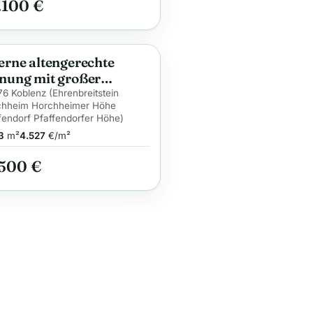
.100 €
rne altengerechte
ge
ung mit großer
asse im
6 Koblenz (Ehrenbreitstein
chheim Horchheimer Höhe
giesparhaus in ruhiger
fendorf Pfaffendorfer Höhe)
3
m²
4.527
€/m²
.500 €