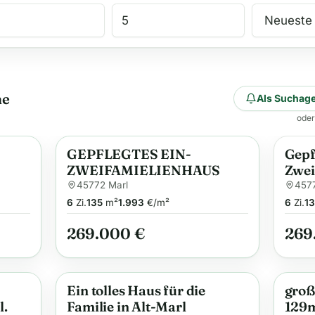
he
Als Suchage
oder
GEPFLEGTES EIN-
Gepf
Anzeige
ZWEIFAMIELIENHAUS
Zwei
Terr
45772 Marl
4577
6
Zi.
135
m²
1.993
€/m²
6
Zi.
13
269.000 €
269
Ein tolles Haus für die
groß
Anzeige
Anzei
l.
Familie in Alt-Marl
129m