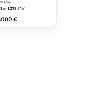
ge zur Eigennutzung
70 Marl
02
m²
1.238
€/m²
.000 €