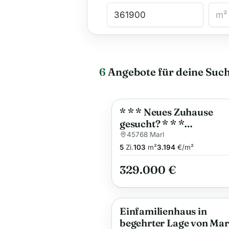
6
Angebote für deine Suc
* * * Neues Zuhause
Anzeige
gesucht? * * *
Doppelhaushälfte mit
45768 Marl
Garage auf großem
5
Zi.
103
m²
3.194
€/m²
Grundstück
329.000 €
Einfamilienhaus in
Anzeige
begehrter Lage von Mar