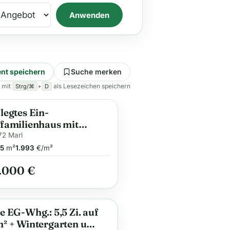
Anwenden
nt speichern
Suche merken
 mit
+
als Lesezeichen speichern
Strg/⌘
D
legtes Ein-
familienhaus mit
asse
2 Marl
5
m²
1.993
€/m²
.000 €
e EG-Whg.: 5,5 Zi. auf
ge
² + Wintergarten u