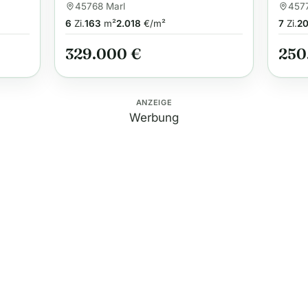
Gara
45768 Marl
457
6
Zi.
163
m²
2.018
€/m²
7
Zi.
2
329.000 €
250
ANZEIGE
Werbung