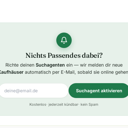
Nichts Passendes dabei?
Richte deinen
Suchagenten
ein — wir melden dir neue
Kaufhäuser
automatisch per E-Mail, sobald sie online gehen
Suchagent aktivieren
A
Kostenlos
· jederzeit kündbar
· kein Spam
l
t
e