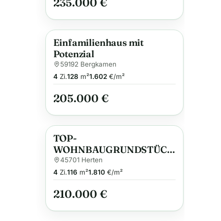
235.000 €
Familienanschluß
Einfamilienhaus mit
Anzeige
Potenzial
59192 Bergkamen
4
Zi.
128
m²
1.602
€/m²
205.000 €
TOP-
Anzeige
WOHNBAUGRUNDSTÜCK
IN 2. REIHE IN HERTEN-
45701 Herten
WESTERHOLT!
4
Zi.
116
m²
1.810
€/m²
210.000 €