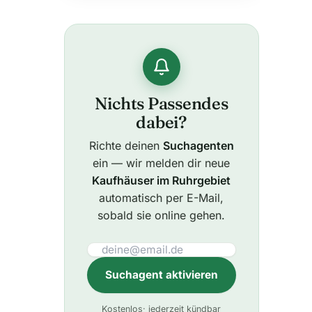
Nichts Passendes
dabei?
Richte deinen
Suchagenten
ein — wir melden dir neue
Kaufhäuser im Ruhrgebiet
automatisch per E-Mail,
sobald sie online gehen.
Suchagent aktivieren
A
Kostenlos
· jederzeit kündbar