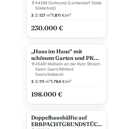
mit Herz und Geschichte
44289 Dortmund (Lichtendorf Sölde
Sölderholz)
3
Zi.
127
m²
1.811
€/m²
230.000 €
„Haus im Haus“ mit
Anzeige
schönem Garten und PKW-
Stellplatz in Saarn – nah
45481 Mülheim an der Ruhr (Broich
Saarn Saarn/Mintard
der Ruhr
Saarn/Selbeck)
3
Zi.
111
m²
1.784
€/m²
198.000 €
Doppelhaushälfte auf
Anzeige
ERBPACHTGRUNDSTÜCK