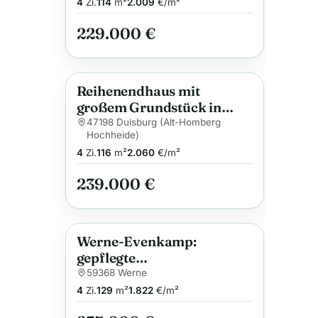
großzügigem Grundstück
4
Zi.
114
m²
2.009
€/m²
und viel Potenzial
229.000 €
Reihenendhaus mit
Anzeige
großem Grundstück in
Duisburg/Hochheide
47198 Duisburg (Alt-Homberg
Hochheide)
4
Zi.
116
m²
2.060
€/m²
239.000 €
Werne-Evenkamp:
Anzeige
gepflegte
Zechenhaushälfte mit
59368 Werne
Anbau, Garage und Garten
4
Zi.
129
m²
1.822
€/m²
sucht neuen