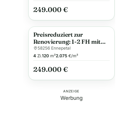
249.000 €
Preisreduziert zur
Anzeige
Renovierung: 1-2 FH mit
Garten, Terrasse &
58256 Ennepetal
Doppelgarage.
4
Zi.
120
m²
2.075
€/m²
Verkehrsgünstig!
249.000 €
ANZEIGE
Werbung