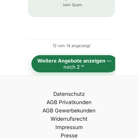
l
· kein Spam
t
e
r
n
12 von 14 angezeigt
a
t
Weitere Angebote anzeigen
—
i
noch 2
v
e
:
Datenschutz
AGB Privatkunden
AGB Gewerbekunden
Widerrufsrecht
Impressum
Presse