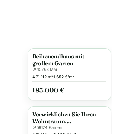
Reihenendhaus mit
Anzeige
großem Garten
45768 Marl
4
Zi.
112
m²
1.652
€/m²
185.000 €
Verwirklichen Sie Ihren
Anzeige
Wohntraum:
Doppelhaushälfte mit
59174 Kamen