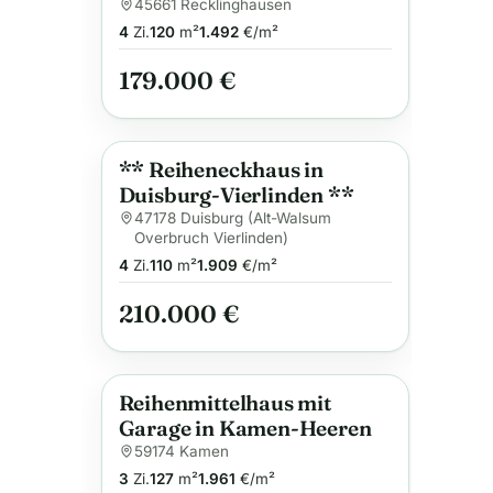
in Recklinghausen.
45661 Recklinghausen
4
Zi.
120
m²
1.492
€/m²
179.000 €
** Reiheneckhaus in
Anzeige
Duisburg-Vierlinden **
47178 Duisburg (Alt-Walsum
Overbruch Vierlinden)
4
Zi.
110
m²
1.909
€/m²
210.000 €
Reihenmittelhaus mit
Anzeige
Garage in Kamen-Heeren
59174 Kamen
3
Zi.
127
m²
1.961
€/m²