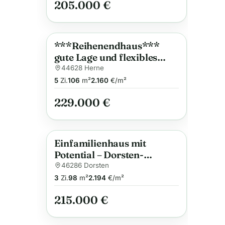
205.000 €
***Reihenendhaus***
Anzeige
gute Lage und flexibles
Wohnen
44628 Herne
5
Zi.
106
m²
2.160
€/m²
229.000 €
Einfamilienhaus mit
Anzeige
Potential – Dorsten-
Wulfen-Barkenberg!
46286 Dorsten
3
Zi.
98
m²
2.194
€/m²
215.000 €