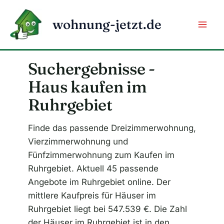
Zum
Inhalt
wohnung-jetzt.de
springen
Suchergebnisse -
Haus kaufen im
Ruhrgebiet
Finde das passende Dreizimmerwohnung,
Vierzimmerwohnung und
Fünfzimmerwohnung zum Kaufen im
Ruhrgebiet. Aktuell 45 passende
Angebote im Ruhrgebiet online. Der
mittlere Kaufpreis für Häuser im
Ruhrgebiet liegt bei 547.539 €. Die Zahl
der Häuser im Ruhrgebiet ist in den