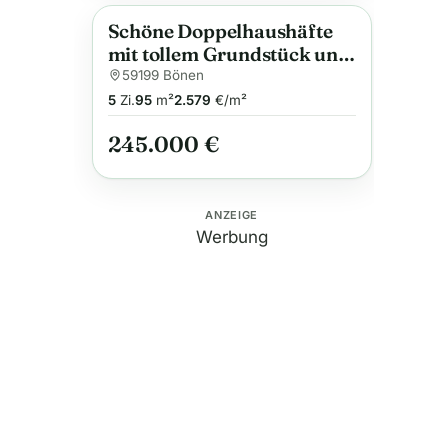
Schöne Doppelhaushäfte
Anzeige
mit tollem Grundstück und
kleinem Pool
59199 Bönen
5
Zi.
95
m²
2.579
€/m²
245.000 €
ANZEIGE
Werbung