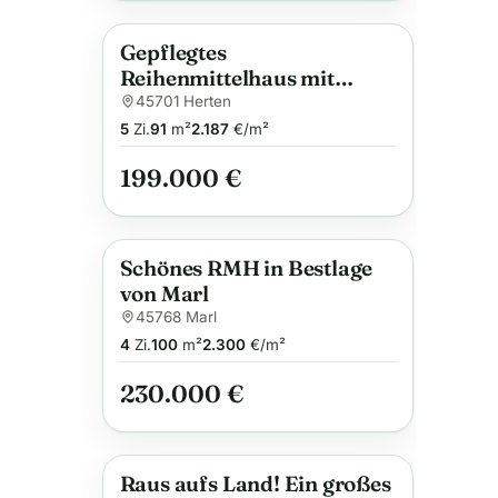
Gepflegtes
Anzeige
Reihenmittelhaus mit
Garten in ruhiger
45701 Herten
Wohnlage von Herten
5
Zi.
91
m²
2.187
€/m²
Langenbochum
199.000 €
Schönes RMH in Bestlage
Anzeige
von Marl
45768 Marl
4
Zi.
100
m²
2.300
€/m²
230.000 €
Raus aufs Land! Ein großes
Anzeige