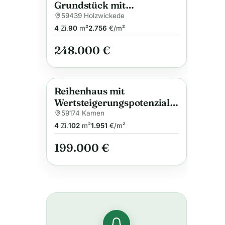
Grundstück mit
Doppelhaushälfte wartet
59439 Holzwickede
auf Sie!
4
Zi.
90
m²
2.756
€/m²
248.000 €
Reihenhaus mit
Anzeige
Wertsteigerungspotenzial
und
59174 Kamen
Entwicklungsspielraum
4
Zi.
102
m²
1.951
€/m²
199.000 €