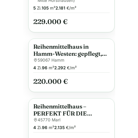
Mitte Horsthausen)
& sonniger Garten |
5
Zi.
105
m²
2.181
€/m²
Vermietet
229.000 €
Reihenmittelhaus in
Anzeige
Hamm-Westen: gepflegt,
vermietet und werthaltig
59067 Hamm
4
Zi.
96
m²
2.292
€/m²
220.000 €
Reihenmittelhaus –
Anzeige
PERFEKT FÜR DIE
KLEINE FAMILIE –
45770 Marl
4
Zi.
96
m²
2.135
€/m²