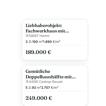
Liebhaberobjekt:
Anzeige
Fachwerkhaus mit
riesigem Garten, viel
59067 Hamm
Nutzfläche und Garage
3
Zi.
100
m²
1.890
€/m²
189.000 €
Gemütliche
Anzeige
Doppelhaushälfte mit
Garage und einem schönen
44581 Castrop-Rauxel
Garten in ruhiger Lage
5
Zi.
92
m²
2.707
€/m²
249.000 €