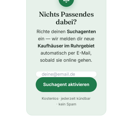
Nichts Passendes
dabei?
Richte deinen
Suchagenten
ein — wir melden dir neue
Kaufhäuser im Ruhrgebiet
automatisch per E-Mail,
sobald sie online gehen.
Suchagent aktivieren
A
Kostenlos
· jederzeit kündbar
l
· kein Spam
t
e
r