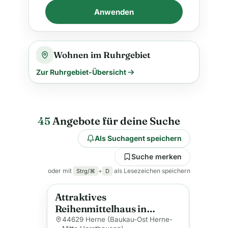
Anwenden
Wohnen im Ruhrgebiet
Zur Ruhrgebiet-Übersicht
45
Angebote für deine Suche
Als Suchagent speichern
Suche merken
oder mit
+
als Lesezeichen speichern
Strg/⌘
D
Attraktives
Anzeige
Reihenmittelhaus in
Herne-Baukau | 5 Zimmer
44629 Herne (Baukau-Ost Herne-