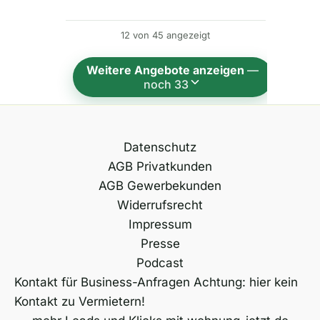
n
12 von 45 angezeigt
a
t
Weitere Angebote anzeigen
—
i
noch 33
v
e
:
Datenschutz
AGB Privatkunden
AGB Gewerbekunden
Widerrufsrecht
Impressum
Presse
Podcast
Kontakt für Business-Anfragen Achtung: hier kein
Kontakt zu Vermietern!