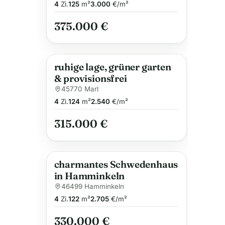
4
Zi.
125
m²
3.000
€/m²
375.000 €
ruhige lage, grüner garten
& provisionsfrei
45770 Marl
4
Zi.
124
m²
2.540
€/m²
315.000 €
charmantes Schwedenhaus
in Hamminkeln
46499 Hamminkeln
4
Zi.
122
m²
2.705
€/m²
330.000 €