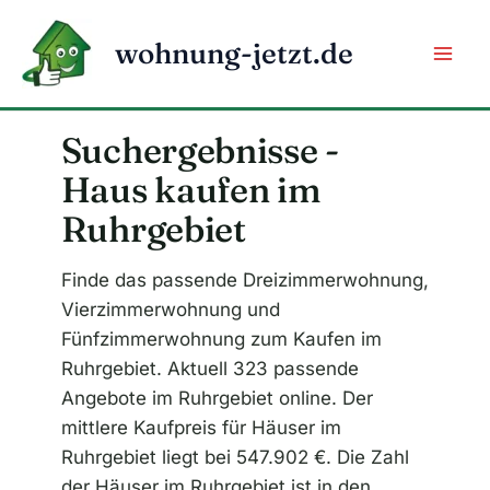
Zum
Inhalt
wohnung-jetzt.de
springen
Suchergebnisse -
Haus kaufen im
Ruhrgebiet
Finde das passende Dreizimmerwohnung,
Vierzimmerwohnung und
Fünfzimmerwohnung zum Kaufen im
Ruhrgebiet. Aktuell 323 passende
Angebote im Ruhrgebiet online. Der
mittlere Kaufpreis für Häuser im
Ruhrgebiet liegt bei 547.902 €. Die Zahl
der Häuser im Ruhrgebiet ist in den