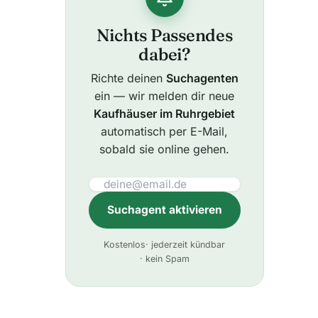
Nichts Passendes
dabei?
Richte deinen
Suchagenten
ein — wir melden dir neue
Kaufhäuser im Ruhrgebiet
automatisch per E-Mail,
sobald sie online gehen.
Suchagent aktivieren
A
Kostenlos
· jederzeit kündbar
l
· kein Spam
t
e
r