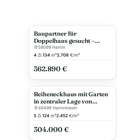
Baupartner für
Anzeige
Doppelhaus gesucht –
Grundstück bereits
59069 Hamm
vorhanden!
4
Zi.
134
m²
2.708
€/m²
362.890 €
Reiheneckhaus mit Garten
Anzeige
in zentraler Lage von
Hamminkeln
46499 Hamminkeln
5
Zi.
124
m²
2.452
€/m²
304.000 €