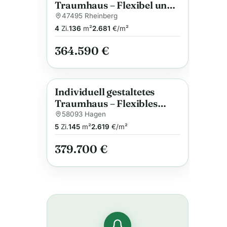
Traumhaus – Flexibel und
nachhaltig
47495 Rheinberg
4
Zi.
136
m²
2.681
€/m²
364.590 €
Individuell gestaltetes
Anzeige
Traumhaus – Flexibles
Wohnkonzept trifft
58093 Hagen
modernes Design – Pure 4
5
Zi.
145
m²
2.619
€/m²
379.700 €