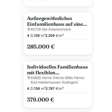
Außergewöhnliches
Neu
Anzeige
Einfamilienhaus auf einem
schönen
45739 Oer-Erkenschwick
Erbpachtgrundstück
4
Zi.
129
m²
2.209
€/m²
285.000 €
Individuelles Familienhaus
Anzeige
mit flexiblen
Gestaltungsmöglichkeiten
44625 Herne (Herne-Mitte Herne-
Süd Holsterhausen Sodingen)
– Energieeffizientes
4
Zi.
136
m²
2.787
€/m²
Wohnen nach Ihren
Wünschen
379.000 €