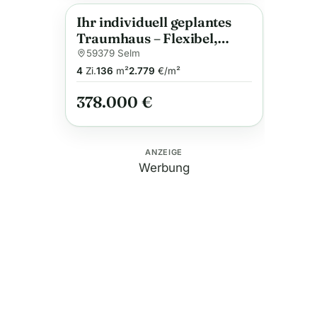
Ihr individuell geplantes
Anzeige
Traumhaus – Flexibel,
energieeffizient und
59379 Selm
familienfreundlich
4
Zi.
136
m²
2.779
€/m²
378.000 €
ANZEIGE
Werbung