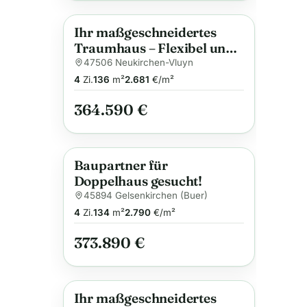
Ihr maßgeschneidertes
Anzeige
Traumhaus – Flexibel und
nachhaltig
47506 Neukirchen-Vluyn
4
Zi.
136
m²
2.681
€/m²
364.590 €
Baupartner für
Anzeige
Doppelhaus gesucht!
45894 Gelsenkirchen (Buer)
4
Zi.
134
m²
2.790
€/m²
373.890 €
Ihr maßgeschneidertes
Anzeige