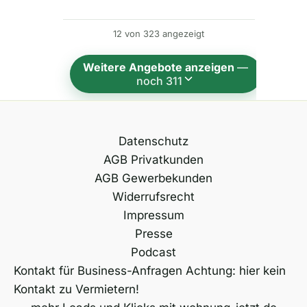
n
12 von 323 angezeigt
a
t
Weitere Angebote anzeigen
—
i
noch 311
v
e
:
Datenschutz
AGB Privatkunden
AGB Gewerbekunden
Widerrufsrecht
Impressum
Presse
Podcast
Kontakt für Business-Anfragen Achtung: hier kein
Kontakt zu Vermietern!