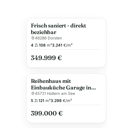
Frisch saniert - direkt
beziehbar
46286 Dorsten
4
Zi.
108
m²
3.241
€/m²
349.999 €
Reihenhaus mit
Einbauküche Garage in
zentraler Lage
45721 Haltern am See
5
Zi.
121
m²
3.298
€/m²
399.000 €