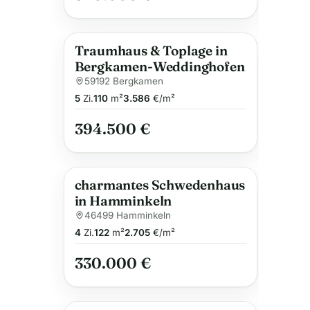
Traumhaus & Toplage in
Bergkamen-Weddinghofen
59192 Bergkamen
5
Zi.
110
m²
3.586
€/m²
394.500 €
charmantes Schwedenhaus
in Hamminkeln
46499 Hamminkeln
4
Zi.
122
m²
2.705
€/m²
330.000 €