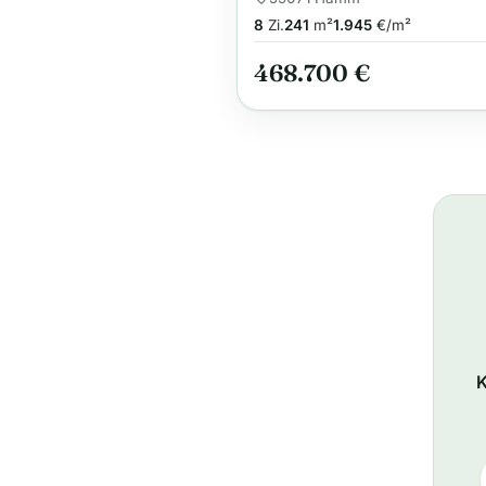
8
Zi.
241
m²
1.945
€/m²
468.700 €
K