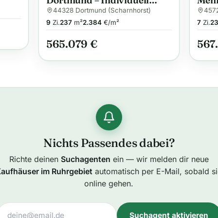
Dortmund – Individuell
Mehr
geplant, komfortabel und
Halt
44328 Dortmund (Scharnhorst)
4572
energieeffizient
gepl
9
Zi.
237
m²
2.384
€/m²
7
Zi.
2
Wün
565.079 €
567
Nichts Passendes dabei?
Richte deinen
Suchagenten
ein — wir melden dir neue
aufhäuser im Ruhrgebiet
automatisch per E-Mail, sobald s
online gehen.
Suchagent aktivieren