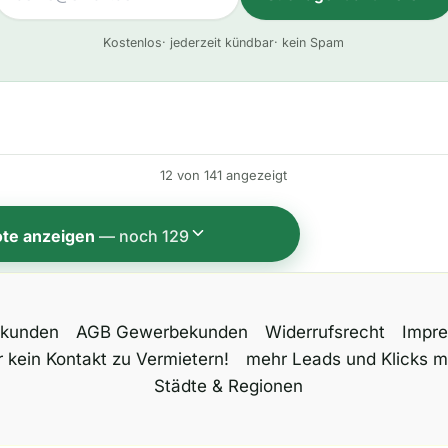
A
Kostenlos
· jederzeit kündbar
· kein Spam
l
t
e
r
n
12 von 141 angezeigt
a
t
te anzeigen
— noch 129
i
v
e
tkunden
AGB Gewerbekunden
Widerrufsrecht
Impr
:
 kein Kontakt zu Vermietern!
mehr Leads und Klicks m
Städte & Regionen