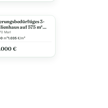
erungsbedürftiges 3-
ge
lienhaus auf 575 m²
dstück in Marl-Sinsen
70 Marl
eales Anlageobjekt
60
m²
1.035
€/m²
.000 €