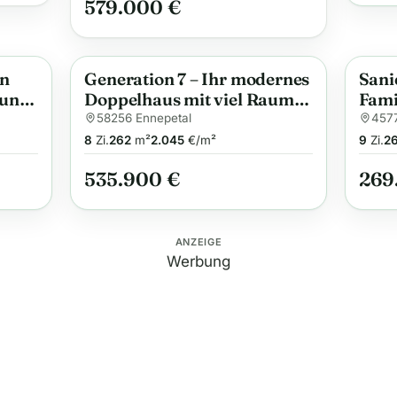
579.000 €
in
Generation 7 – Ihr modernes
Sani
Anzeige
Anzei
mung
Doppelhaus mit viel Raum
Fami
und Komfort
Grun
58256 Ennepetal
457
– id
8
Zi.
262
m²
2.045
€/m²
9
Zi.
2
535.900 €
269
ANZEIGE
Werbung