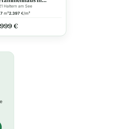
familienhaus in
ern am See – Individuell
1 Haltern am See
ant nach Ihren
37
m²
2.397
€/m²
schen
.999 €
ie