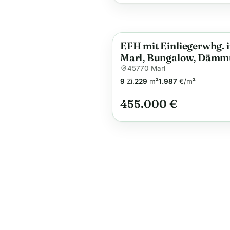
EFH mit Einliegerwhg. 
Anzeige
Marl, Bungalow, Däm
& Fußbodenheizung
45770 Marl
9
Zi.
229
m²
1.987
€/m²
455.000 €