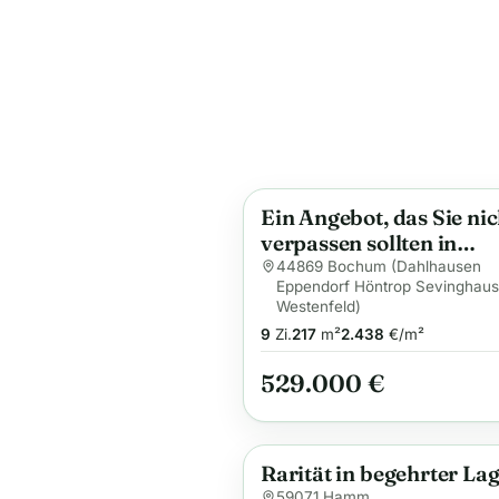
Ein Angebot, das Sie nic
Anzeige
verpassen sollten in
Weitmar/ Munscheid
44869 Bochum (Dahlhausen
Eppendorf Höntrop Sevinghau
Westenfeld)
9
Zi.
217
m²
2.438
€/m²
529.000 €
Rarität in begehrter Lag
Anzeige
59071 Hamm