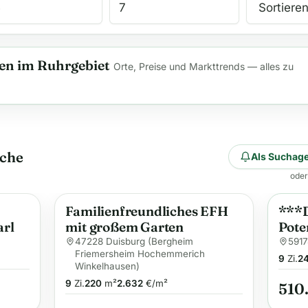
n im Ruhrgebiet
Orte, Preise und Markttrends — alles zu
uche
Als Suchage
oder
Familienfreundliches EFH
***D
Anzei
arl
mit großem Garten
Pote
Miet
47228 Duisburg (Bergheim
591
Friemersheim Hochemmerich
247m
9
Zi.
2
Winkelhausen)
Stel
9
Zi.
220
m²
2.632
€/m²
510
Hee