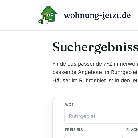
Zum
Inhalt
wohnung-jetzt.de
springen
Suchergebniss
Finde das passende 7-Zimmerwoh
passende Angebote im Ruhrgebiet on
Häuser im Ruhrgebiet ist in den le
WO?
PREIS BIS
FLÄC