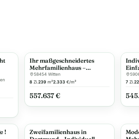
ht
Ihr maßgeschneidertes
Indi
Anzeige
Anzei
Mehrfamilienhaus –
Einf
Flexibilität trifft auf Qualität
Ihre
58454 Witten
590
sen
und Nachhaltigkeit
nach
8
Zi.
239
m²
2.333
€/m²
7
Zi.
2
Ha
557.637 €
545
e !
Zweifamilienhaus in
Mod
Anzeige
Anzei