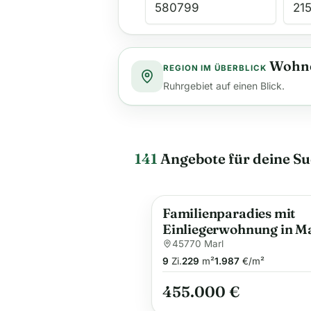
Wohne
REGION IM ÜBERBLICK
Ruhrgebiet auf einen Blick.
141
Angebote für deine S
Familienparadies mit
Einliegerwohnung in M
45770 Marl
9
Zi.
229
m²
1.987
€/m²
455.000 €