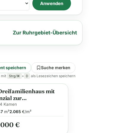
Anwenden
Zur Ruhrgebiet-Übersicht
nt speichern
Suche merken
 mit
+
als Lesezeichen speichern
Strg/⌘
D
reifamilienhaus mit
ge
nzial zur
steigerung*** ca.
74 Kamen
² Wfl. mit Garten und
47
m²
2.065
€/m²
lplätzen in Kamen-
.000 €
ren-Werve