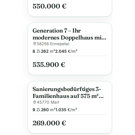
Dortmund-Oestrich
550.000 €
Generation 7 – Ihr
Anzeige
modernes Doppelhaus mit
viel Raum und Komfort
58256 Ennepetal
8
Zi.
262
m²
2.045
€/m²
535.900 €
Sanierungsbedürftiges 3-
Anzeige
Familienhaus auf 575 m²
Grundstück in Marl-Sinsen
45770 Marl
– ideales Anlageobjekt
9
Zi.
260
m²
1.035
€/m²
269.000 €