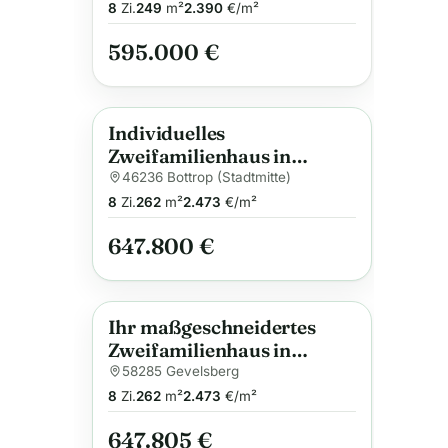
8
Zi.
249
m²
2.390
€/m²
595.000 €
Individuelles
Neu
Anzeige
Zweifamilienhaus in
Bottrop – Flexibel geplant
46236 Bottrop (Stadtmitte)
und nachhaltig gebaut für
8
Zi.
262
m²
2.473
€/m²
Ihre Zukunft
647.800 €
Ihr maßgeschneidertes
Neu
Anzeige
Zweifamilienhaus in
Gevelsberg – Flexibilität
58285 Gevelsberg
trifft Komfort auf 262 m²
8
Zi.
262
m²
2.473
€/m²
Wohnfläche
647.805 €