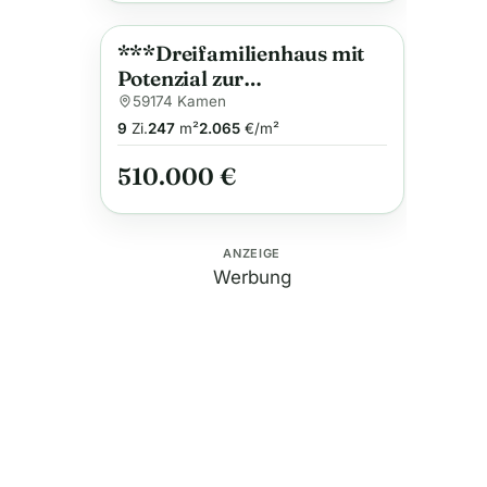
***Dreifamilienhaus mit
Anzeige
Potenzial zur
Mietsteigerung*** ca.
59174 Kamen
247m² Wfl. mit Garten und
9
Zi.
247
m²
2.065
€/m²
Stellplätzen in Kamen-
510.000 €
Heeren-Werve
ANZEIGE
Werbung