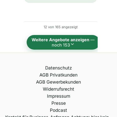
e
r
n
12 von 165 angezeigt
a
t
Weitere Angebote anzeigen
—
i
noch 153
v
e
:
Datenschutz
AGB Privatkunden
AGB Gewerbekunden
Widerrufsrecht
Impressum
Presse
Podcast