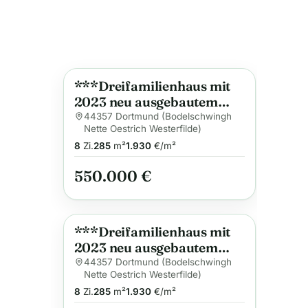
***Dreifamilienhaus mit
Anzeige
2023 neu ausgebautem
EG*** ca. 285m²
44357 Dortmund (Bodelschwingh
Nette Oestrich Westerfilde)
Wohnfläche mit Garten
8
Zi.
285
m²
1.930
€/m²
und Stellplätzen in
Dortmund-Oestrich
550.000 €
***Dreifamilienhaus mit
Anzeige
2023 neu ausgebautem
EG*** ca. 285m²
44357 Dortmund (Bodelschwingh
Nette Oestrich Westerfilde)
Wohnfläche mit Garten
8
Zi.
285
m²
1.930
€/m²
und Stellplätzen in