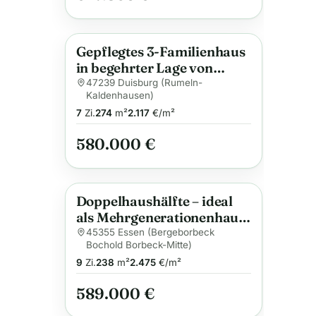
Gepflegtes 3-Familienhaus
Anzeige
in begehrter Lage von
Duisburg
47239 Duisburg (Rumeln-
Kaldenhausen)
7
Zi.
274
m²
2.117
€/m²
580.000 €
Doppelhaushälfte – ideal
Anzeige
als Mehrgenerationenhaus
– mit Balkon und Garten in
45355 Essen (Bergeborbeck
Bochold Borbeck-Mitte)
begehrter Wohnlage
9
Zi.
238
m²
2.475
€/m²
589.000 €