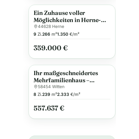
Ein Zuhause voller
Anzeige
Möglichkeiten in Herne-
Baukau
44628 Herne
9
Zi.
266
m²
1.350
€/m²
359.000 €
Ihr maßgeschneidertes
Anzeige
Mehrfamilienhaus –
Flexibilität trifft auf
58454 Witten
Qualität und
8
Zi.
239
m²
2.333
€/m²
Nachhaltigkeit
557.637 €