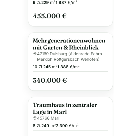
9
Zi.
229
m²
1.987
€/m²
455.000 €
Mehrgenerationenwohnen
mit Garten & Rheinblick
47169 Duisburg (Aldenrade Fahrn
Marxloh Röttgersbach Wehofen)
10
Zi.
245
m²
1.388
€/m²
340.000 €
Traumhaus in zentraler
Lage in Marl
45768 Marl
8
Zi.
249
m²
2.390
€/m²