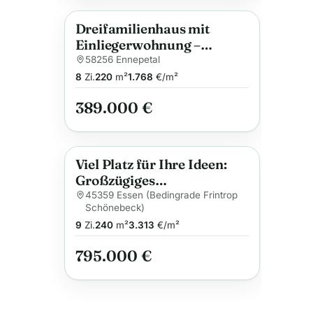
Dreifamilienhaus mit
Anzeige
Einliegerwohnung –
Garagen – Stellplatz –
58256 Ennepetal
Garten –
8
Zi.
220
m²
1.768
€/m²
389.000 €
Viel Platz für Ihre Ideen:
Anzeige
Großzügiges
Einfamilienhaus in
45359 Essen (Bedingrade Frintrop
Schönebeck)
Waldrandlage in
9
Zi.
240
m²
3.313
€/m²
Schönebeck
795.000 €