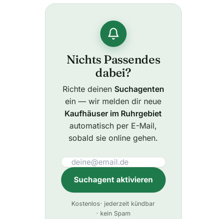
Nichts Passendes
dabei?
Richte deinen
Suchagenten
ein — wir melden dir neue
Kaufhäuser im Ruhrgebiet
automatisch per E-Mail,
sobald sie online gehen.
Suchagent aktivieren
A
Kostenlos
· jederzeit kündbar
l
· kein Spam