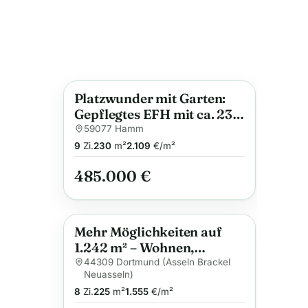
Platzwunder mit Garten:
Neu
Anzeige
Gepflegtes EFH mit ca. 230
m² Wohnfläche auf
59077 Hamm
großzügigem Grundstück
9
Zi.
230
m²
2.109
€/m²
485.000 €
Mehr Möglichkeiten auf
Anzeige
1.242 m² – Wohnen,
Vermieten oder Neubauen
44309 Dortmund (Asseln Brackel
Neuasseln)
8
Zi.
225
m²
1.555
€/m²