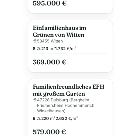
595.000 €
Einfamilienhaus im
Grünen von Witten
58455 Witten
8
Zi.
213
m²
1.732
€/m²
369.000 €
Familienfreundliches EFH
mit großem Garten
47228 Duisburg (Bergheim
Friemersheim Hochemmerich
Winkelhausen)
9
Zi.
220
m²
2.632
€/m²
579.000 €