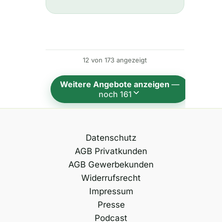
t
e
r
n
12 von 173 angezeigt
a
t
Weitere Angebote anzeigen
—
i
noch 161
v
e
:
Datenschutz
AGB Privatkunden
AGB Gewerbekunden
Widerrufsrecht
Impressum
Presse
Podcast