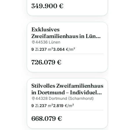
349.900 €
Exklusives
Anzeige
Zweifamilienhaus in Lünen
– Individuell geplant,
44536 Lünen
nachhaltig gebaut
9
Zi.
237
m²
3.064
€/m²
726.079 €
Stilvolles Zweifamilienhaus
Anzeige
in Dortmund – Individuelle
Planung trifft gehobene
44328 Dortmund (Scharnhorst)
Ausstattung
9
Zi.
237
m²
2.819
€/m²
668.079 €