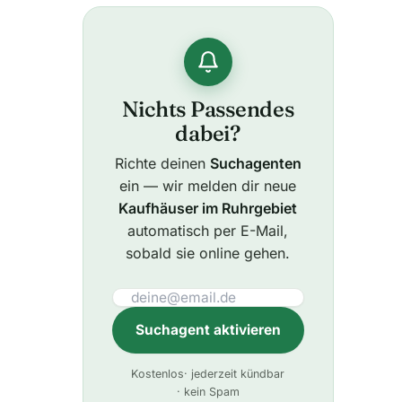
Nichts Passendes
dabei?
Richte deinen
Suchagenten
ein — wir melden dir neue
Kaufhäuser im Ruhrgebiet
automatisch per E-Mail,
sobald sie online gehen.
Suchagent aktivieren
A
Kostenlos
· jederzeit kündbar
l
· kein Spam