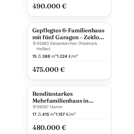
490.000 €
Gepflegtes 6-Familienhaus
Anzeige
mit fünf Garagen – Zeitlos
gute Grundrisse!
45883 Gelsenkirchen (Feldmark
Heßler)
15
Zi.
388
m²
1.224
€/m²
475.000 €
Renditestarkes
Anzeige
Mehrfamilienhaus in
Zentrums- und
59067 Hamm
Bahnhofsnähe
17
Zi.
415
m²
1.157
€/m²
480.000 €