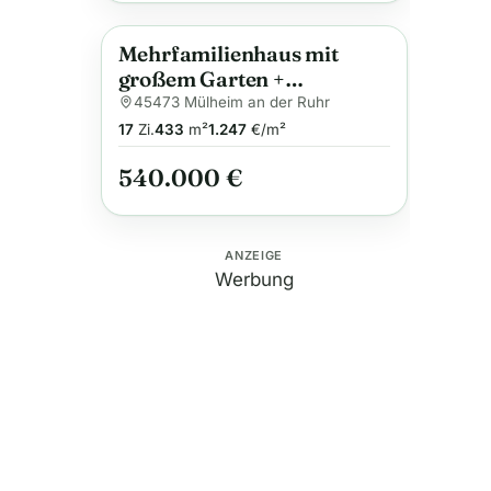
Mehrfamilienhaus mit
Anzeige
großem Garten +
großzügiger
45473 Mülheim an der Ruhr
Maisonettewohnung | 6
17
Zi.
433
m²
1.247
€/m²
Einheiten | Mülheim an der
540.000 €
Ruhr
ANZEIGE
Werbung