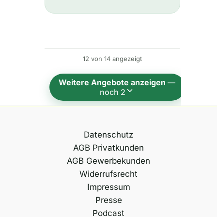
t
e
r
n
12 von 14 angezeigt
a
t
Weitere Angebote anzeigen
—
i
noch 2
v
e
:
Datenschutz
AGB Privatkunden
AGB Gewerbekunden
Widerrufsrecht
Impressum
Presse
Podcast