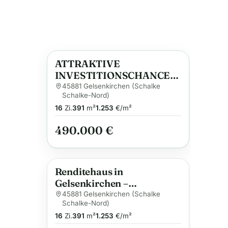
ATTRAKTIVE
Anzeige
INVESTITIONSCHANCE
MIT FAKTOR 16,5
45881 Gelsenkirchen (Schalke
Schalke-Nord)
16
Zi.
391
m²
1.253
€/m²
490.000 €
Renditehaus in
Gelsenkirchen –
Kapitalanlage
45881 Gelsenkirchen (Schalke
Schalke-Nord)
16
Zi.
391
m²
1.253
€/m²