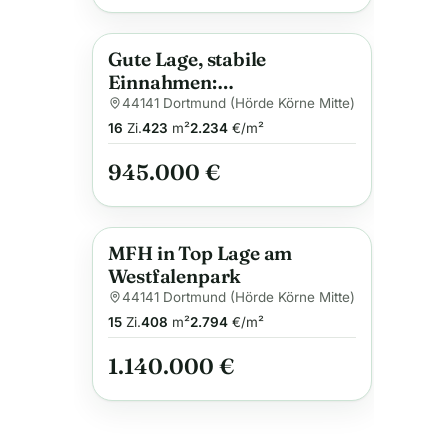
Gute Lage, stabile
Anzeige
Einnahmen:
Mehrfamilienhaus mit 11
44141 Dortmund (Hörde Körne Mitte)
Wohnungen – Lage.
16
Zi.
423
m²
2.234
€/m²
Rendite. Perspektive.
945.000 €
MFH in Top Lage am
Anzeige
Westfalenpark
44141 Dortmund (Hörde Körne Mitte)
15
Zi.
408
m²
2.794
€/m²
1.140.000 €