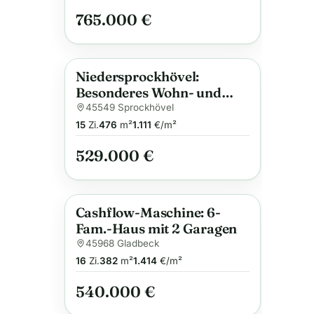
765.000 €
Niedersprockhövel:
Anzeige
Besonderes Wohn- und
Geschäftshaus mit
45549 Sprockhövel
Ertragspotential und
15
Zi.
476
m²
1.111
€/m²
Selbstnutzungsoption
529.000 €
Cashflow-Maschine: 6-
Anzeige
Fam.-Haus mit 2 Garagen
45968 Gladbeck
16
Zi.
382
m²
1.414
€/m²
540.000 €