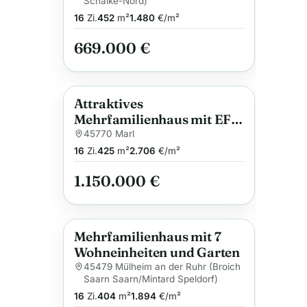
Schalke-Nord)
16
Zi.
452
m²
1.480
€/m²
669.000 €
Attraktives
Anzeige
Mehrfamilienhaus mit EFH
in Marl-Drewer –
45770 Marl
entdecken Sie hohe
16
Zi.
425
m²
2.706
€/m²
Renditechancen!
1.150.000 €
Mehrfamilienhaus mit 7
Anzeige
Wohneinheiten und Garten
45479 Mülheim an der Ruhr (Broich
Saarn Saarn/Mintard Speldorf)
16
Zi.
404
m²
1.894
€/m²