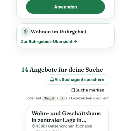
Anwenden
Wohnen im Ruhrgebiet
Zur Ruhrgebiet-Übersicht
14
Angebote für deine Suche
Als Suchagent speichern
Suche merken
oder mit
+
als Lesezeichen speichern
Strg/⌘
D
Wohn- und Geschäftshaus
Anzeige
in zentraler Lage in
Gelsenkirchen
45881 Gelsenkirchen (Schalke