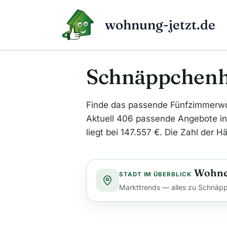
Zum
Inhalt
wohnung-jetzt.de
springen
Schnäppchenhä
Finde das passende Fünfzimmer
Aktuell 406 passende Angebote in
liegt bei 147.557 €. Die Zahl der 
Wohne
STADT IM ÜBERBLICK
Markttrends — alles zu Schnäpp