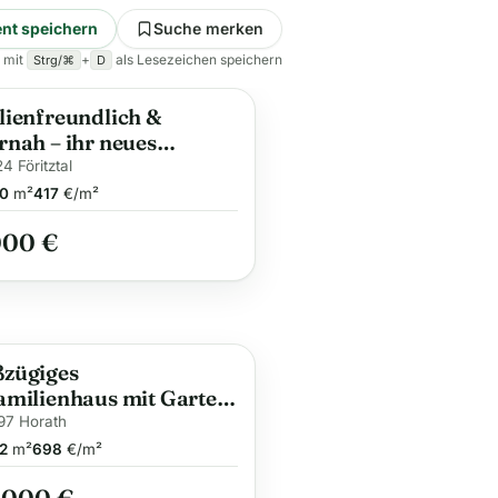
nt speichern
Suche merken
 mit
+
als Lesezeichen speichern
Strg/⌘
D
lienfreundlich &
rnah – ihr neues
use
4 Föritztal
0
m²
417
€/m²
000 €
zügiges
amilienhaus mit Garten
orath
97 Horath
2
m²
698
€/m²