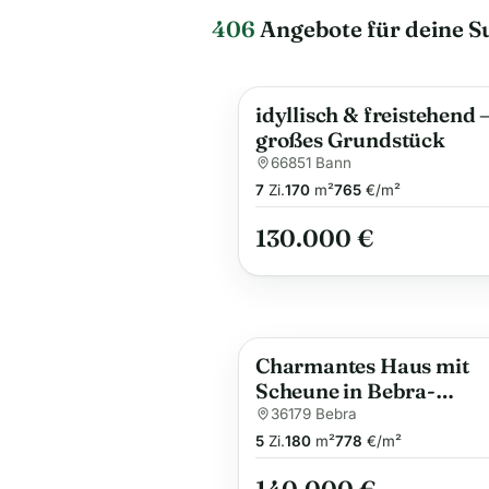
406
Angebote für deine S
idyllisch & freistehend 
großes Grundstück
66851 Bann
7
Zi.
170
m²
765
€/m²
130.000 €
Charmantes Haus mit
Scheune in Bebra-
Imshausen
36179 Bebra
5
Zi.
180
m²
778
€/m²