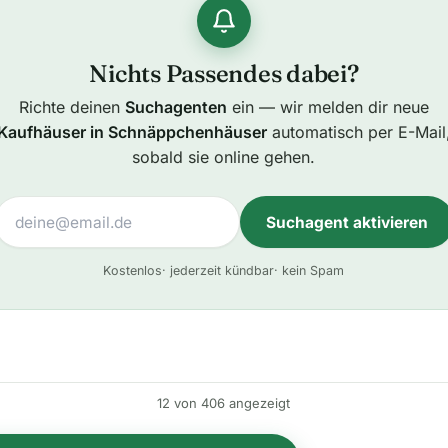
Nichts Passendes dabei?
Richte deinen
Suchagenten
ein — wir melden dir neue
Kaufhäuser in Schnäppchenhäuser
automatisch per E-Mail
sobald sie online gehen.
Suchagent aktivieren
A
Kostenlos
· jederzeit kündbar
· kein Spam
l
t
e
r
n
12 von 406 angezeigt
a