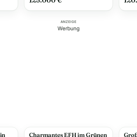
125.000 €
120
ANZEIGE
Werbung
in
Charmantes EFH im Grünen
Groß