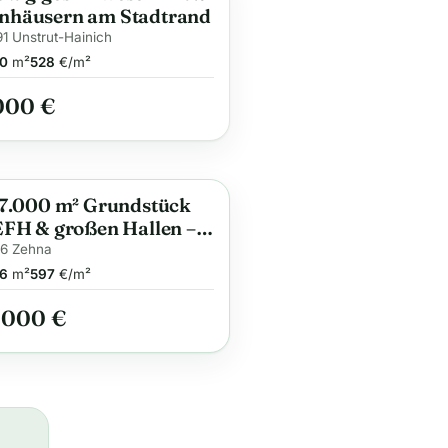
häusern am Stadtrand
1 Unstrut-Hainich
0
m²
528
€/m²
000 €
 7.000 m² Grundstück
Anzeige
EFH & großen Hallen –
seitiges Ensemble zum
76 Zehna
Preis!
6
m²
597
€/m²
.000 €