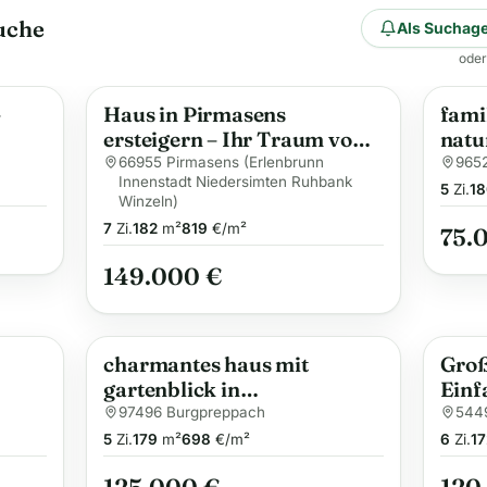
uche
Als Suchage
oder
–
Haus in Pirmasens
fami
ersteigern – Ihr Traum vom
natu
Eigenheim
zuha
66955 Pirmasens (Erlenbrunn
9652
Innenstadt Niedersimten Ruhbank
5
Zi.
18
Winzeln)
7
Zi.
182
m²
819
€/m²
75.
149.000 €
charmantes haus mit
Groß
gartenblick in
Einf
Burgpreppach
in H
97496 Burgpreppach
544
5
Zi.
179
m²
698
€/m²
6
Zi.
17