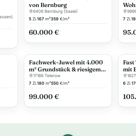
von Bernburg
Wohn
6406 Bernburg (Saale)
9999
hausen)
5
Zi.
167
m²
359
€/m²
7
Zi.
18
60.000 €
95.
Fachwerk-Juwel mit 4.000
Fast
Neu
Neu
Anzeige
m² Grundstück & riesigem
mit 
Ausbaupotenzial – seltene
viel
17166 Teterow
182
Chance für Macher!
Top-
7
Zi.
180
m²
550
€/m²
6
Zi.
17
99.000 €
105