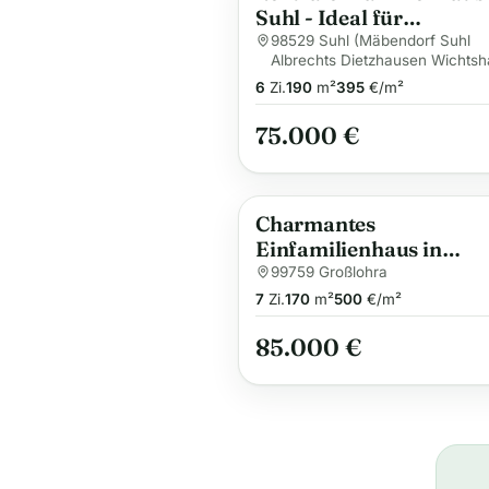
Suhl - Ideal für
Renovierungsprojekte
98529 Suhl (Mäbendorf Suhl
Albrechts Dietzhausen Wichts
6
Zi.
190
m²
395
€/m²
75.000 €
Charmantes
Einfamilienhaus in
Großlohra
99759 Großlohra
7
Zi.
170
m²
500
€/m²
85.000 €