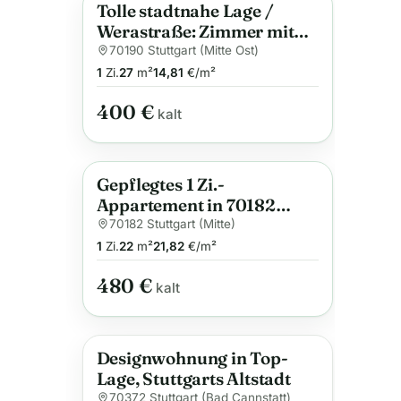
Tolle stadtnahe Lage /
Anzeige
Werastraße: Zimmer mit
abg. WC (27 qm) + gem.
70190 Stuttgart (Mitte Ost)
Bad * renoviert!
1
Zi.
27
m²
14,81
€/m²
400 €
kalt
Gepflegtes 1 Zi.-
Anzeige
Appartement in 70182
Stuttgart, Citylage im
70182 Stuttgart (Mitte)
Bohnenviertel
1
Zi.
22
m²
21,82
€/m²
480 €
kalt
Designwohnung in Top-
Lage, Stuttgarts Altstadt
70372 Stuttgart (Bad Cannstatt)