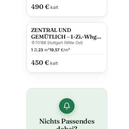
490 €
kalt
ZENTRAL UND
Anzeige
GEMÜTLICH – 1-Zi.-Whg.
in ruhiger Lage in S-Ost,
70188 Stuttgart (Mitte Ost)
Balkon, WLAN – 1326
1
Zi.
23
m²
19,57
€/m²
450 €
kalt
Nichts Passendes
dabei?