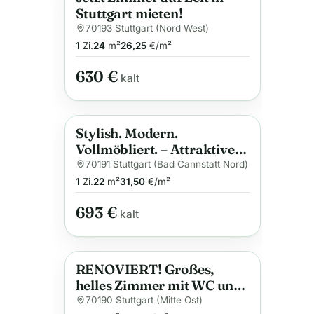
Stuttgart mieten!
70193 Stuttgart (Nord West)
1
Zi.
24
m²
26,25
€/m²
630 €
kalt
Stylish. Modern.
Anzeige
Vollmöbliert. – Attraktives
1-Zi.-Apartment
70191 Stuttgart (Bad Cannstatt Nord)
1
Zi.
22
m²
31,50
€/m²
693 €
kalt
RENOVIERT! Großes,
Anzeige
helles Zimmer mit WC und
Gemeinschaftsbad *
70190 Stuttgart (Mitte Ost)