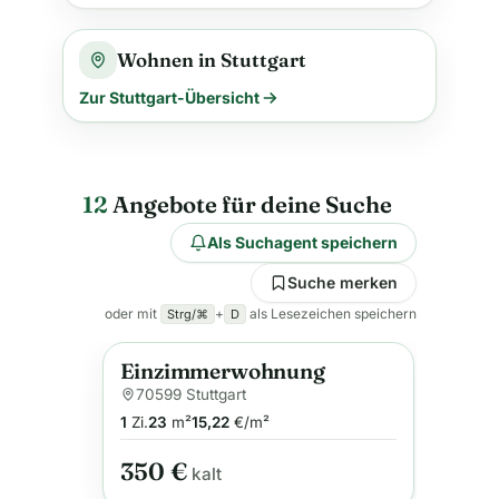
Wohnen in Stuttgart
Zur Stuttgart-Übersicht
12
Angebote für deine Suche
Als Suchagent speichern
Suche merken
oder mit
+
als Lesezeichen speichern
Strg/⌘
D
Einzimmerwohnung
Anzeige
70599 Stuttgart
1
Zi.
23
m²
15,22
€/m²
350 €
kalt