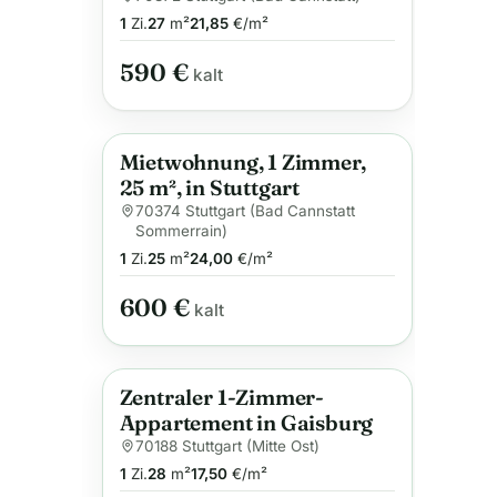
1
Zi.
27
m²
21,85
€/m²
590 €
kalt
Mietwohnung, 1 Zimmer,
Anzeige
25 m², in Stuttgart
70374 Stuttgart (Bad Cannstatt
Sommerrain)
1
Zi.
25
m²
24,00
€/m²
600 €
kalt
Zentraler 1-Zimmer-
Anzeige
Appartement in Gaisburg
70188 Stuttgart (Mitte Ost)
1
Zi.
28
m²
17,50
€/m²