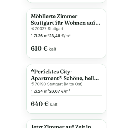
Möblierte Zimmer
Anzeige
Stuttgart für Wohnen auf
Zeit schon ab 1 Monat
70327 Stuttgart
1
Zi.
26
m²
23,46
€/m²
610 €
kalt
*Perfektes City-
Anzeige
Apartment* Schöne, helle
1-Zimmer-Wohnung in
70190 Stuttgart (Mitte Ost)
Top-Lage von Stuttgart-
1
Zi.
24
m²
26,67
€/m²
Ost!
640 €
kalt
Jetzt Zimmer auf Zeit in
Anzeige