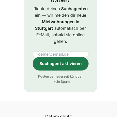
Richte deinen
Suchagenten
ein — wir melden dir neue
Mietwohnungen in
Stuttgart
automatisch per
E-Mail, sobald sie online
gehen.
Suchagent aktivieren
A
Kostenlos
· jederzeit kündbar
l
· kein Spam
t
e
r
n
Datenschutz
a