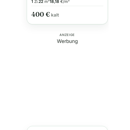
Werastraße
1
Zi.
22
m²
18,18
€/m²
400 €
kalt
ANZEIGE
Werbung