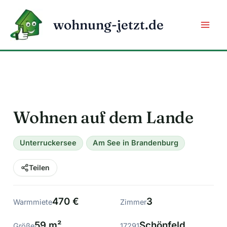
Zum
Inhalt
wohnung-jetzt.de
springen
Wohnen auf dem Lande
Unterruckersee
Am See in Brandenburg
Teilen
470 €
3
Warmmiete
Zimmer
59 m²
Schönfeld
Größe
17291