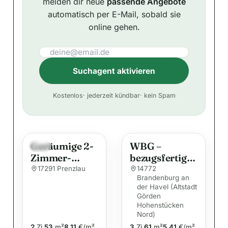
melden dir neue
passende Angebote
automatisch per E-Mail, sobald sie
online gehen.
Suchagent aktivieren
A
Kostenlos
· jederzeit kündbar
· kein Spam
l
t
e
Geräumige 2-
WBG –
r
Neu
Zimmer-
bezugsfertige
n
Wohnung in
3
17291 Prenzlau
14772
a
Brandenburg an
der City
Zimmerwohn
t
der Havel (Altstadt
ung mit
Görden
i
Balkon u. Bad
Hohenstücken
v
mit Dusche!
Nord)
2
Zi.
53
m²
8,11
€/m²
3
Zi.
61
m²
5,41
€/m²