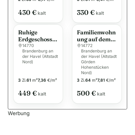
e
:
430 €
330 €
kalt
kalt
Ruhige
Familienwohn
Erdgeschoss
ung auf dem
Wohnung auf
Görden…
14770
14772
Brandenburg an
Brandenburg an
dem
der Havel (Altstadt
der Havel (Altstadt
Klingenberg
Nord)
Görden
mit
Hohenstücken
Badewanne
Nord)
TOP renoviert
3
Zi.
61
m²
7,36
€/m²
3
Zi.
64
m²
7,81
€/m²
449 €
500 €
kalt
kalt
Werbung