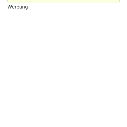
A
Werbung
l
t
e
r
n
a
t
i
v
e
: