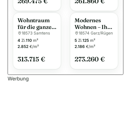
269.475 €
261.860 €
v
e
:
Wohntraum
Modernes
für die ganze
Wohnen – Ihr
Familie
Traumhaus
18573 Samtens
18574 Garz/Rügen
für die ganze
4
Zi.
110
m²
5
Zi.
125
m²
Familie
2.852
€/m²
2.186
€/m²
313.715 €
273.260 €
Werbung