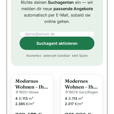
Richte deinen
Suchagenten
ein — wir
melden dir neue
passende Angebote
automatisch per E-Mail, sobald sie
online gehen.
Suchagent aktivieren
A
Kostenlos
· jederzeit kündbar
· kein Spam
l
t
e
Modernes
Modernes
r
Wohnen – Ihr
Wohnen – Ihr
n
Traumhaus
Traumhaus
18551 Glowe
18574 Garz/Rügen
a
für die ganze
für die ganze
4
Zi.
113
m²
4
Zi.
113
m²
t
Familie
Familie
2.385
€/m²
2.317
€/m²
i