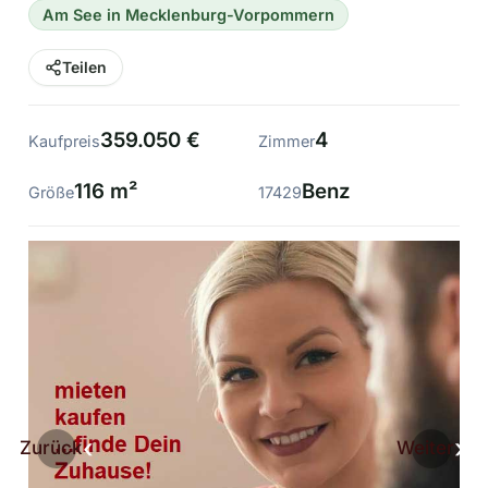
Am See in Mecklenburg-Vorpommern
Teilen
359.050 €
4
Kaufpreis
Zimmer
116 m²
Benz
Größe
17429
Zurück
Weiter