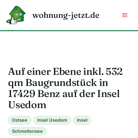
Zum
Inhalt
wohnung-jetzt.de
springen
Auf einer Ebene inkl. 532
qm Baugrundstück in
17429 Benz auf der Insel
Usedom
Ostsee
Insel Usedom
Insel
Schmollensee