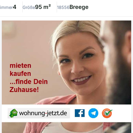
4
95 m²
Breege
immer
Größe
18556