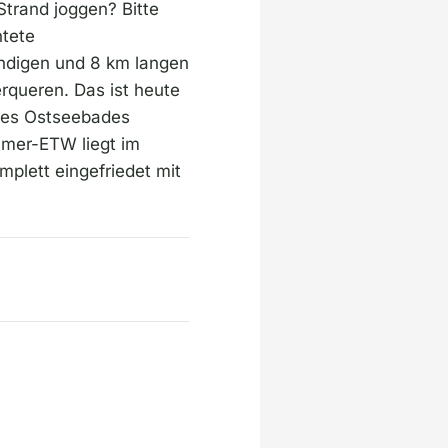
trand joggen? Bitte
htete
ndigen und 8 km langen
rqueren. Das ist heute
 des Ostseebades
mmer-ETW liegt im
plett eingefriedet mit