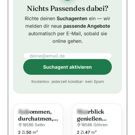
Nichts Passendes dabei?
Richte deinen
Suchagenten
ein — wir
melden dir neue
passende Angebote
automatisch per E-Mail, sobald sie
online gehen.
Suchagent aktivieren
A
Kostenlos
· jederzeit kündbar
· kein Spam
l
t
e
Ankommen,
Meerblick
r
Neu
Neu
durchatmen,
genießen
n
bleiben –
Charmante
18586 Sellin
18586 Göhren
a
Wohnen oder
Wohnung in
2
Zi.
50
m²
2
Zi.
47
m²