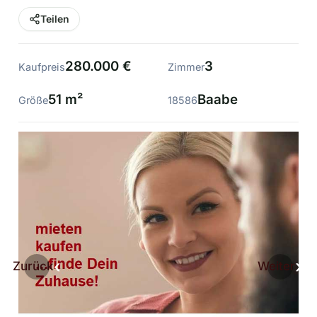
Teilen
280.000 €
3
Kaufpreis
Zimmer
51 m²
Baabe
Größe
18586
Zurück
Weiter