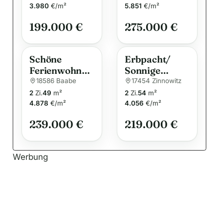
t
Vermieten in
Göhren
3.980
€/m²
5.851
€/m²
i
Sellin
199.000 €
275.000 €
v
e
:
Schöne
Erbpacht/
Ferienwohnun
Sonnige
g mit Terrasse
Eigentumswo
18586 Baabe
17454 Zinnowitz
und Garten in
hnung in
2
Zi.
49
m²
2
Zi.
54
m²
guter Lage von
Zinnowitz –
4.878
€/m²
4.056
€/m²
Baabe –
Erdgeschoss
239.000 €
219.000 €
wenige
mit Terrasse
Schritte zur
und guter
Ostsee
Rendite
Werbung