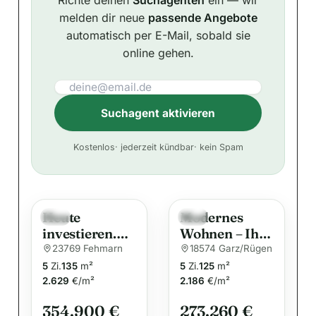
melden dir neue
passende Angebote
automatisch per E-Mail, sobald sie
online gehen.
Suchagent aktivieren
A
Kostenlos
· jederzeit kündbar
· kein Spam
l
t
e
Heute
Modernes
r
Neu
Neu
investieren.
Wohnen – Ihr
n
Morgen
Traumhaus
23769 Fehmarn
18574 Garz/Rügen
a
profitieren.
für die ganze
5
Zi.
135
m²
5
Zi.
125
m²
t
Vollsaniertes
Familie
2.629
€/m²
2.186
€/m²
i
Zweifamilienh
354.900 €
273.260 €
aus mit zwei
v