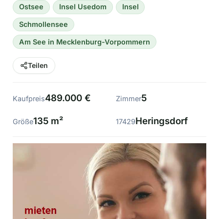
Ostsee
Insel Usedom
Insel
Schmollensee
Am See in Mecklenburg-Vorpommern
Teilen
489.000 €
5
Kaufpreis
Zimmer
135 m²
Heringsdorf
Größe
17429