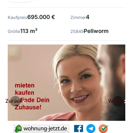
695.000 €
4
Kaufpreis
Zimmer
113 m²
Pellworm
Größe
25849
Zurück
Weiter