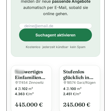
melden dir neue
passende Angebote
automatisch per E-Mail, sobald sie
online gehen.
Suchagent aktivieren
A
Kostenlos
· jederzeit kündbar
· kein Spam
l
t
e
Neuwertiges
Stufenlos
r
Neu
Einfamilienha
glücklich in
n
us in
Garz auf
17454 Zinnowitz
18574 Garz/Rügen
a
Waldrandlage
Rügen
4
Zi.
102
m²
4
Zi.
100
m²
t
im Ostseebad
4.363
€/m²
2.451
€/m²
i
Zinnowitz
445.000 €
245.060 €
v