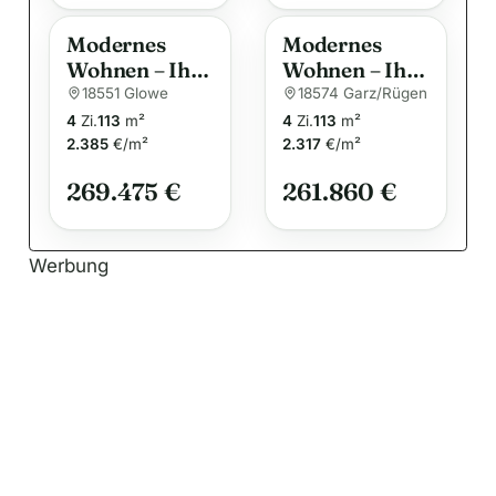
e
:
Modernes
Modernes
Wohnen – Ihr
Wohnen – Ihr
Traumhaus
Traumhaus
18551 Glowe
18574 Garz/Rügen
für die ganze
für die ganze
4
Zi.
113
m²
4
Zi.
113
m²
Familie
Familie
2.385
€/m²
2.317
€/m²
269.475 €
261.860 €
Werbung