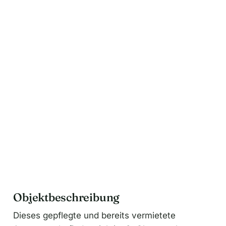
r
n
a
t
i
v
e
:
Objektbeschreibung
Dieses gepflegte und bereits vermietete