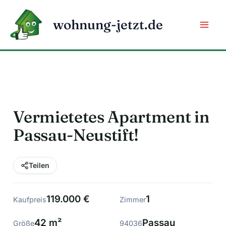
Zum
Inhalt
wohnung-jetzt.de
springen
Vermietetes Apartment in
Passau-Neustift!
Teilen
119.000 €
1
Kaufpreis
Zimmer
42 m²
Passau
Größe
94036