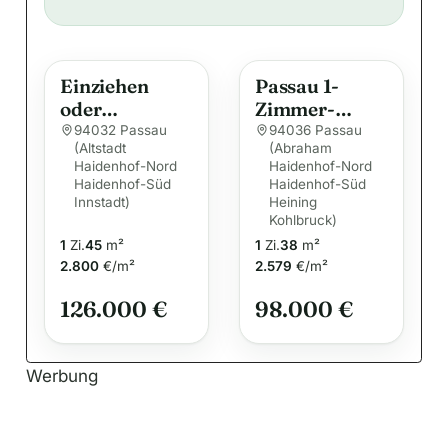
l
t
e
Einziehen
Passau 1-
r
oder
Zimmer-
n
vermieten –
Appartement
94032 Passau
94036 Passau
a
(Altstadt
(Abraham
vielseitig
m. Loggia
Haidenhof-Nord
t
Haidenhof-Nord
nutzbare
Haidenhof-Süd
Haidenhof-Süd
i
Eigentumswo
Innstadt)
Heining
hnung
v
Kohlbruck)
1
Zi.
45
m²
1
Zi.
38
m²
e
2.800
€/m²
2.579
€/m²
:
126.000 €
98.000 €
Werbung