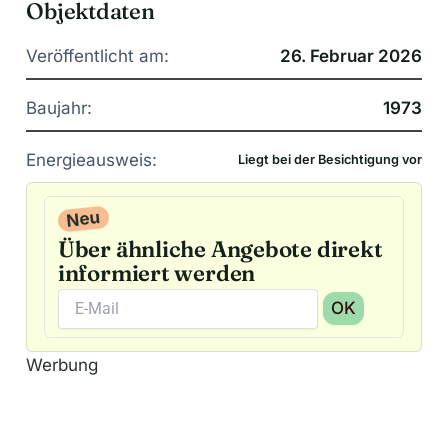
Objektdaten
Veröffentlicht am:
26. Februar 2026
Baujahr:
1973
Energieausweis:
Liegt bei der Besichtigung vor
Neu
Über ähnliche Angebote direkt
informiert werden
OK
A
Werbung
l
t
e