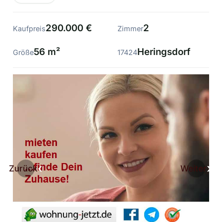
290.000 €
2
Kaufpreis
Zimmer
56 m²
Heringsdorf
Größe
17424
Zurück
Weiter