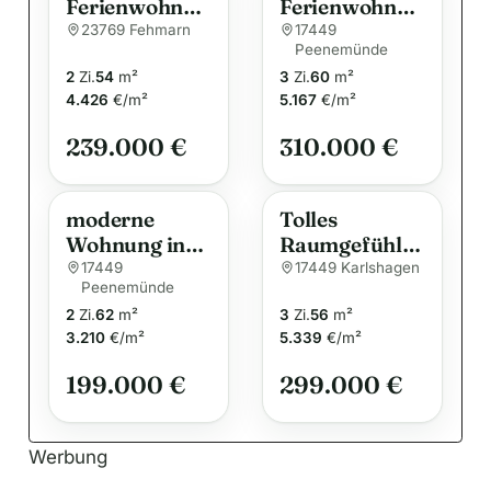
Ferienwohnun
Ferienwohnun
n
g auf Fehmarn
g in der
23769 Fehmarn
17449
a
Peenemünde
Dünenresiden
t
2
Zi.
54
m²
3
Zi.
60
m²
z nur 300 m
i
4.426
€/m²
5.167
€/m²
bis zum
v
Strand zu
239.000 €
310.000 €
verkaufen
e
:
moderne
Tolles
Wohnung in
Raumgefühl
Peenemünde
in
17449
17449 Karlshagen
Peenemünde
zu verkaufen
unmittelbarer
2
Zi.
62
m²
3
Zi.
56
m²
Ostseenähe:
3.210
€/m²
5.339
€/m²
Gepflegte
Maisonette
199.000 €
299.000 €
mit Südbalkon
und Stellplatz
Werbung