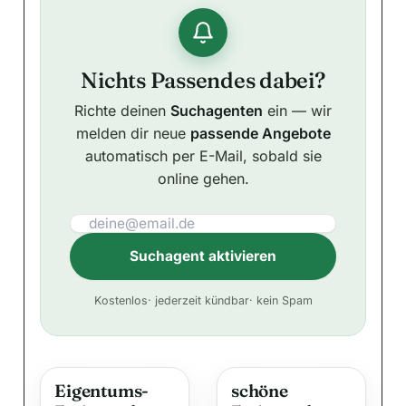
Nichts Passendes dabei?
Richte deinen
Suchagenten
ein — wir
melden dir neue
passende Angebote
automatisch per E-Mail, sobald sie
online gehen.
Suchagent aktivieren
A
Kostenlos
· jederzeit kündbar
· kein Spam
l
t
e
Eigentums-
schöne
r