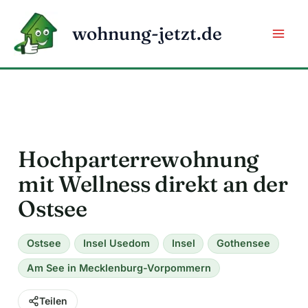
Zum
Inhalt
wohnung-jetzt.de
springen
Hochparterrewohnung
mit Wellness direkt an der
Ostsee
Ostsee
Insel Usedom
Insel
Gothensee
Am See in Mecklenburg-Vorpommern
Teilen