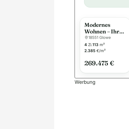
Modernes
Wohnen – Ihr
Traumhaus für
18551 Glowe
die ganze
4
Zi.
113
m²
Familie
2.385
€/m²
269.475 €
Werbung