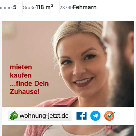
5
118 m²
Fehmarn
immer
Größe
23769