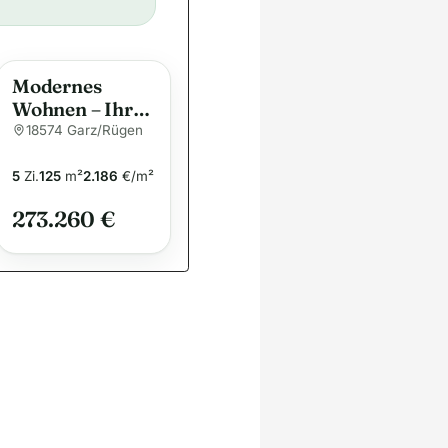
Modernes
Wohnen – Ihr
Traumhaus für
18574 Garz/Rügen
die ganze
Familie
5
Zi.
125
m²
2.186
€/m²
273.260 €