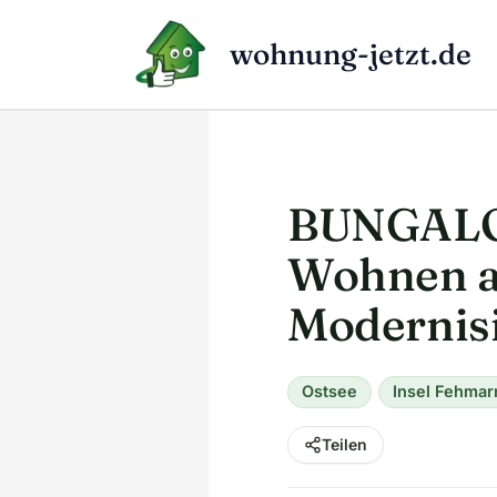
Zum
Inhalt
wohnung-jetzt.de
springen
BUNGALO
Wohnen au
Modernisi
Ostsee
Insel Fehmar
Teilen