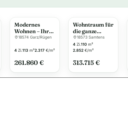
l
t
e
Modernes
Wohntraum für
r
Wohnen – Ihr
die ganze
n
Traumhaus für
Familie
18574 Garz/Rügen
18573 Samtens
a
die ganze
4
Zi.
110
m²
t
Familie
4
Zi.
113
m²
2.317
€/m²
2.852
€/m²
i
261.860 €
313.715 €
v
e
: