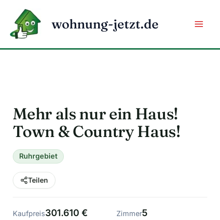
Zum
Inhalt
wohnung-jetzt.de
springen
Mehr als nur ein Haus!
Town & Country Haus!
Ruhrgebiet
Teilen
301.610 €
5
Kaufpreis
Zimmer