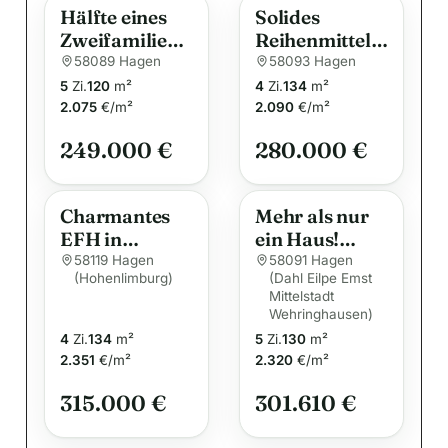
Hälfte eines
Solides
r
Zweifamilienh
Reihenmittelh
n
auses mit
aus in Hagen
58089 Hagen
58093 Hagen
a
großem
5
Zi.
120
m²
4
Zi.
134
m²
t
Garten
2.075
€/m²
2.090
€/m²
i
249.000 €
280.000 €
v
e
:
Charmantes
Mehr als nur
EFH in
ein Haus!
Toplage von
Town &
58119 Hagen
58091 Hagen
(Hohenlimburg)
(Dahl Eilpe Emst
Hohenlimburg
Country Haus!
Mittelstadt
– wecken Sie
Wehringhausen)
dieses Juwel
4
Zi.
134
m²
5
Zi.
130
m²
aus dem
2.351
€/m²
2.320
€/m²
Dornröschens
chlaf!
315.000 €
301.610 €