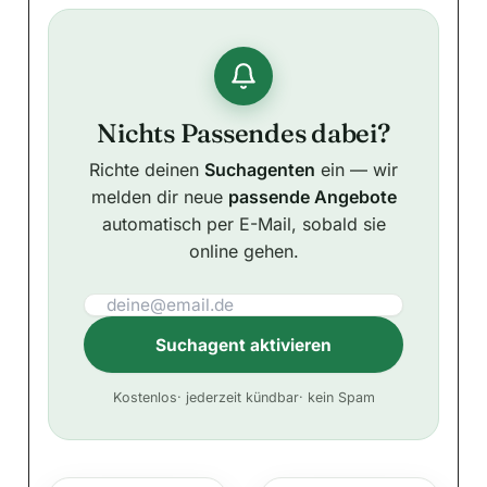
Nichts Passendes dabei?
Richte deinen
Suchagenten
ein — wir
melden dir neue
passende Angebote
automatisch per E-Mail, sobald sie
online gehen.
Suchagent aktivieren
A
Kostenlos
· jederzeit kündbar
· kein Spam
l
t
e