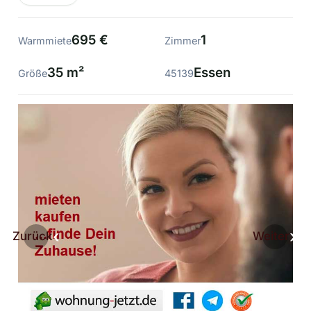
695 €
1
Warmmiete
Zimmer
35 m²
Essen
Größe
45139
Zurück
Weiter