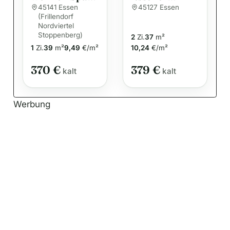
zentrale 1-
Innenstadt –
45141 Essen
45127 Essen
(Frillendorf
Zimmer-
helle 2-
Nordviertel
Wohnung
Zimmer-
Stoppenberg)
2
Zi.
37
m²
Wohnung mit
1
Zi.
39
m²
9,49
€/m²
10,24
€/m²
Tageslichtbad
370 €
379 €
kalt
kalt
Werbung