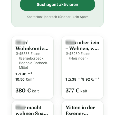
Suchagent aktivieren
A
Kostenlos
· jederzeit kündbar
· kein Spam
l
t
e
36 m²
Klein aber fein
r
Neu
Neu
Wohnkomfort
– Wohnen, wo
n
mit direktem
das Herz
45355 Essen
45259 Essen
a
(Bergeborbeck
(Heisingen)
Zugang ins
schlägt.
Bochold Borbeck-
t
Freie
Mitte)
i
1
Zi.
36
m²
v
10,56
€/m²
1
Zi.
38
m²
9,92
€/m²
e
380 €
377 €
kalt
:
kalt
Hier macht
Mitten in der
Neu
wohnen Spaß:
Essener