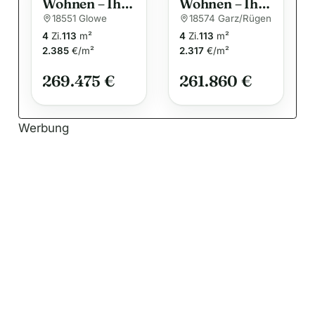
Wohnen – Ihr
Wohnen – Ihr
Traumhaus
Traumhaus
18551 Glowe
18574 Garz/Rügen
für die ganze
für die ganze
4
Zi.
113
m²
4
Zi.
113
m²
Familie
Familie
2.385
€/m²
2.317
€/m²
269.475 €
261.860 €
Werbung