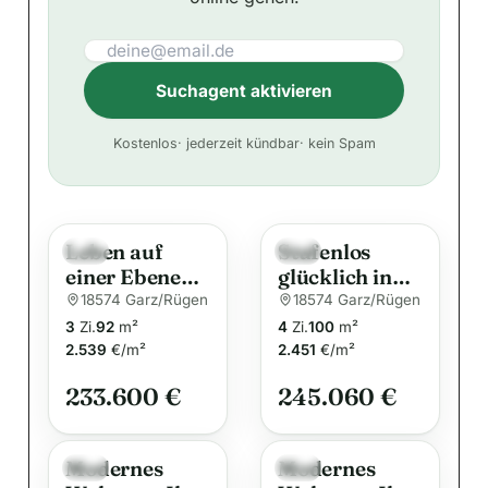
Suchagent aktivieren
A
Kostenlos
· jederzeit kündbar
· kein Spam
l
t
e
Leben auf
Stufenlos
r
Neu
Neu
einer Ebene
glücklich in
n
auf Rügen!
Garz auf
18574 Garz/Rügen
18574 Garz/Rügen
a
Rügen
3
Zi.
92
m²
4
Zi.
100
m²
t
2.539
€/m²
2.451
€/m²
i
233.600 €
245.060 €
v
e
:
Modernes
Modernes
Neu
Neu