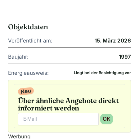
Objektdaten
Veröffentlicht am:
15. März 2026
Baujahr:
1997
Energieausweis:
Liegt bei der Besichtigung vor
Neu
Über ähnliche Angebote direkt
informiert werden
OK
A
Werbung
l