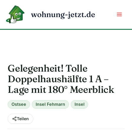
Zum
Inhalt
wohnung-jetzt.de
springen
Gelegenheit! Tolle
Doppelhaushälfte 1 A –
Lage mit 180° Meerblick
Ostsee
Insel Fehmarn
Insel
Teilen