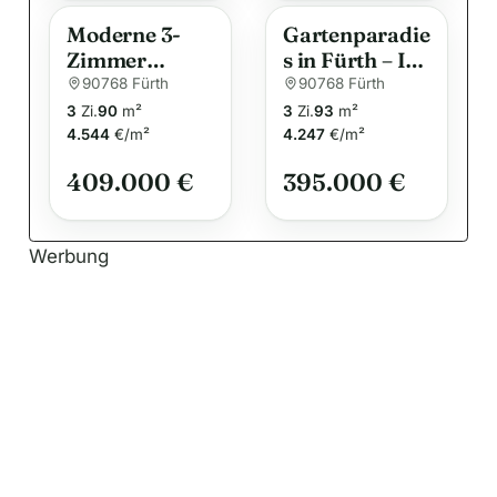
Moderne 3-
Gartenparadie
Zimmer
s in Fürth – Ihr
Wohnung mit
neues Zuhause
90768 Fürth
90768 Fürth
Balkon in
3
Zi.
90
m²
3
Zi.
93
m²
Atzenhof,
4.544
€/m²
4.247
€/m²
Fürth
409.000 €
395.000 €
Werbung