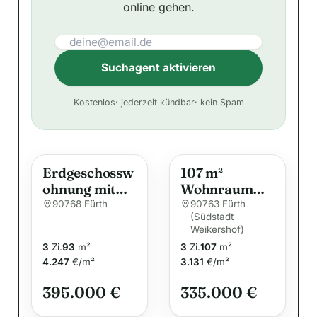
online gehen.
Suchagent aktivieren
A
Kostenlos
· jederzeit kündbar
· kein Spam
l
t
e
Erdgeschossw
107 m²
r
ohnung mit
Wohnraum
n
großem
zur freien
90768 Fürth
90763 Fürth
a
(Südstadt
Garten,
Gestaltung –
t
Weikershof)
sonniger
Ihr neues
3
Zi.
93
m²
3
Zi.
107
m²
i
Terrasse und
Zuhause in
4.247
€/m²
3.131
€/m²
zwei
v
Fürth
Tiefgaragenst
e
395.000 €
335.000 €
ellplätzen
: