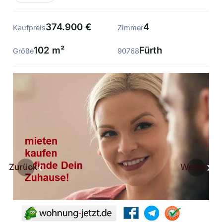
374.900 €
4
Kaufpreis
Zimmer
102 m²
Fürth
Größe
90768
Zurück
Weiter