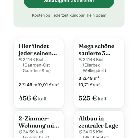
Suchagent aktivieren
A
Kostenlos
· jederzeit kündbar
· kein Spam
l
t
e
Hier findet
Mega schöne
r
jeder seinen
sanierte 3
n
Platz:
Zimmer
24143 Kiel
24148 Kiel
a
(Gaarden-Ost
(Ellerbek
praktische 2-
Wohnung.
Gaarden-Süd)
t
Wellingdorf)
Zimmer-
3
Zi.
49
m²
i
Wohnung
2
Zi.
46
m²
9,91
€/m²
10,71
€/m²
v
e
456 €
525 €
kalt
kalt
:
2-Zimmer-
Altbau in
Wohnung mit
zentraler Lage
Einbauküche
24159 Kiel
24105 Kiel
(Friedrichsort
(Blücherplatz