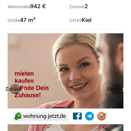
942 €
2
Warmmiete
Zimmer
47 m²
Kiel
Größe
24143
Zurück
Weiter