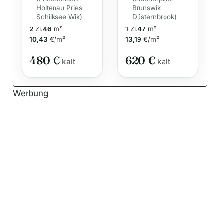
in der
Holtenau Pries
Brunswik
Gudegastkopp
Schilksee Wik)
Düsternbrook)
el 5a in Kiel zu
2
Zi.
46
m²
1
Zi.
47
m²
vermieten!
10,43
€/m²
13,19
€/m²
Otto Stöben
GmbH
480 €
620 €
kalt
kalt
Werbung