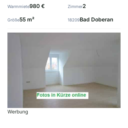
980 €
2
Warmmiete
Zimmer
55 m²
Bad Doberan
Größe
18209
Werbung