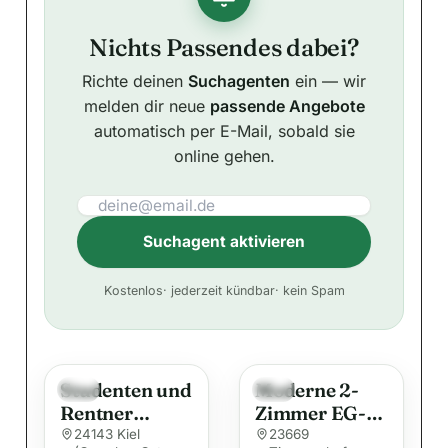
Nichts Passendes dabei?
Richte deinen
Suchagenten
ein — wir
melden dir neue
passende Angebote
automatisch per E-Mail, sobald sie
online gehen.
Suchagent aktivieren
A
Kostenlos
· jederzeit kündbar
· kein Spam
l
t
e
Studenten und
Moderne 2-
r
Neu
Neu
Rentner
Zimmer EG-
n
aufgepasst!
Wohnung mit
24143 Kiel
23669
a