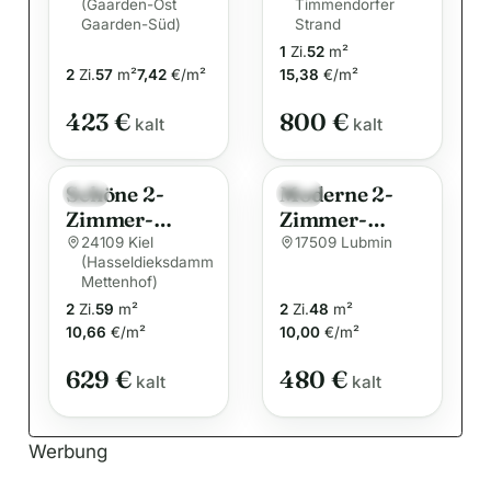
(Gaarden-Ost
Timmendorfer
Günstige
Terrasse zu
Gaarden-Süd)
t
Strand
Wohnung in
vermieten!
1
Zi.
52
m²
i
Gaarden
2
Zi.
57
m²
7,42
€/m²
15,38
€/m²
(WBS
v
erforderlich)
e
423 €
800 €
kalt
kalt
:
Schöne 2-
Moderne 2-
Neu
Neu
Zimmer-
Zimmer-
Wohnung in
Wohnung am
24109 Kiel
17509 Lubmin
(Hasseldieksdamm
Kiel
Kurpark – nur
Mettenhof)
Mettenhof
wenige
2
Zi.
59
m²
2
Zi.
48
m²
Gehminuten
10,66
€/m²
10,00
€/m²
zum Strand! 2
Zi., ca. 48m²
629 €
480 €
kalt
kalt
Wfl+ Stellp.
Werbung