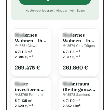
A
Kostenlos
· jederzeit kündbar
· kein Spam
l
t
e
Modernes
Modernes
r
Neu
Neu
Wohnen – Ihr
Wohnen – Ihr
n
Traumhaus
Traumhaus
18551 Glowe
18574 Garz/Rügen
a
für die ganze
für die ganze
4
Zi.
113
m²
4
Zi.
113
m²
t
Familie
Familie
2.385
€/m²
2.317
€/m²
i
269.475 €
261.860 €
v
e
:
Heute
Wohntraum
Neu
Neu
investieren.
für die ganze
Morgen
Familie
23769 Fehmarn
18573 Samtens
profitieren.
5
Zi.
135
m²
4
Zi.
110
m²
Vollsaniertes
2.629
€/m²
2.852
€/m²