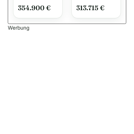
Zweifamilienh
354.900 €
313.715 €
aus mit zwei
vermieteten
Wohneinheite
Werbung
n.