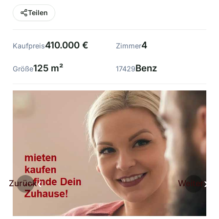
Teilen
410.000 €
4
Kaufpreis
Zimmer
125 m²
Benz
Größe
17429
Zurück
Weiter