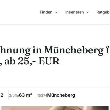
Finden
Inserieren
Ratgeb
hnung in Müncheberg f
 ab 25,- EUR
2
63 m²
Müncheberg
r
Größe
15374