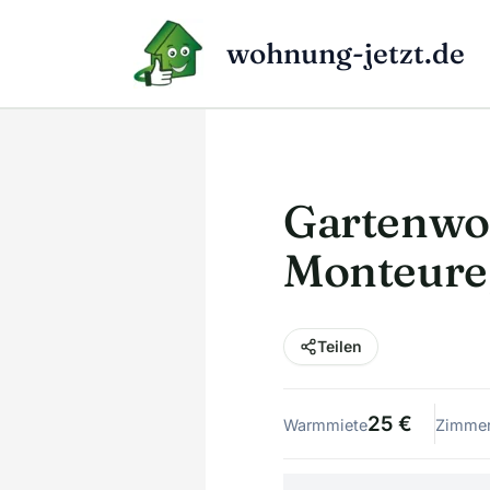
Zum
Inhalt
wohnung-jetzt.de
springen
Gartenwo
Monteure,
Teilen
25 €
Warmmiete
Zimme